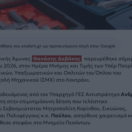
θήκη του onalert.gr ως προτεινόμενη πηγή στην Google
νικής Άμυνας
Θανάσης Δαβάκης
παρευρέθηκε σήμε
ου 2026, στην Ημέρα Μνήμης και Τιμής των Υπέρ Πατρ
ικών, Υπαξιωματικών και Οπλιτών του Όπλου του
χολή Μηχανικού (ΣΜΧ) στο Λουτράκι.
νοδευόμενος από τον Υπαρχηγό ΓΕΣ Αντιστράτηγο
Ανδ
στη στην επιμνημόσυνη δέηση που τελέστηκε
υ Σεβασμιώτατου Μητροπολίτη Κορίνθου, Σικυώνος,
και Πολυφέγγους κ.κ.
Παύλου
, απηύθυνε χαιρετισμό κ
έθεσε στεφάνι στο Μνημείο Πεσόντων.