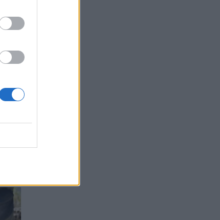
στο
 ώρα
μους