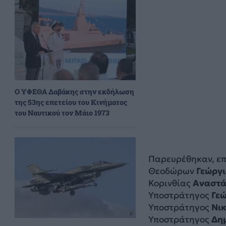
Ο ΥΦΕΘΑ Δαβάκης στην εκδήλωση
της 53ης επετείου του Κινήματος
του Ναυτικού τον Μάιο 1973
Παρευρέθηκαν, ε
Θεοδώρων
Γεώργι
Κορινθίας
Αναστά
Υποστράτηγος
Γε
Υποστράτηγος
Νι
Υποστράτηγος
Δη