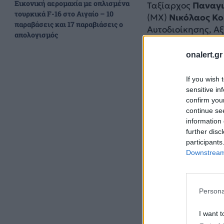
Εικονική αερομαχία με οπλισμένα
Ταξίαρχος
Παναγι
τουρκικά F-16 στο Αιγαίο – 10
(ΜΧ)
Νικόλαος Κο
παραβάσεις και 17 παραβιάσεις ο
Αυτοδιοίκησης, Α
απολογισμός
Σωμάτων Ασφαλεί
Αξιωματικών, φορ
onalert.gr
If you wish 
sensitive in
confirm you
continue se
information 
further disc
participants
Downstream 
Persona
I want t