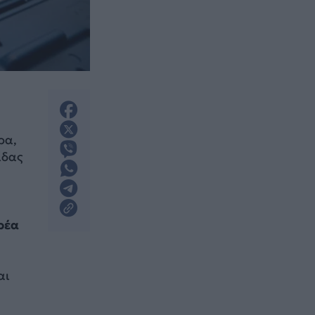
ρα,
ίδας
ρέα
αι