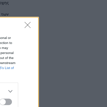
άρχης
 των
ν
sonal or
ection to
ou may
 personal
out of the
 downstream
B’s List of