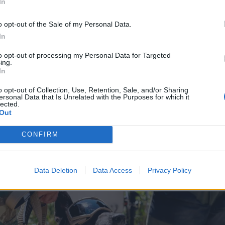
In
o opt-out of the Sale of my Personal Data.
In
to opt-out of processing my Personal Data for Targeted
ing.
ης
In
o opt-out of Collection, Use, Retention, Sale, and/or Sharing
ersonal Data that Is Unrelated with the Purposes for which it
ετισμό του, ο κ. Δαβάκης ανέφερε:
lected.
Out
ρα εδώ, στο Λουτράκι, για να αποτίσουμε τον ελάχι
CONFIRM
ήρωες του Όπλου του Μηχανικού, σε εκείνους τους
ξιωματικούς και Οπλίτες που έδωσαν τη ζωή τους εν
 πρώτη γραμμή των εθνικών αγώνων, ανοίγοντας δρό
Data Deletion
Data Access
Privacy Policy
ωρακίζοντας την Πατρίδα με αυταπάρνηση.