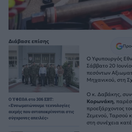
Διάβασε επίσης
Προσ
Ο Υφυπουργός Εθ
Σάββατο 20 Ιουνί
πεσόντων Αξιωματ
Μηχανικού, στη Σ
Ο κ. Δαβάκης, συ
Ο ΥΦΕΘΑ στο 306 ΕΒΤ:
Κορωνάκη
, παρέ
«Ενσωματώνουμε τεχνολογίες
προεξάρχοντος το
αιχμής που ανταποκρίνονται στις
Ζεμενού, Ταρσού 
σύγχρονες απειλές»
στη συνέχεια κατ