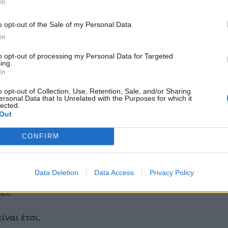
In
ΔΙΑΦΗΜΙΣΗ
o opt-out of the Sale of my Personal Data.
In
to opt-out of processing my Personal Data for Targeted
ing.
In
o opt-out of Collection, Use, Retention, Sale, and/or Sharing
ersonal Data that Is Unrelated with the Purposes for which it
lected.
Out
CONFIRM
ναβάθμιση του επιπέδου σπουδών,ο οποίος δεν επιτεύ
ο Βενιζέλος ως ΥΕΘΑ. Το βασικό του λάθος ήταν ό
Data Deletion
Data Access
Privacy Policy
ανε αντιμετώπιζαν τις Ανώτατες Στρατιωτικές Σχολέ
ΕΙ.
ίναι έτσι.