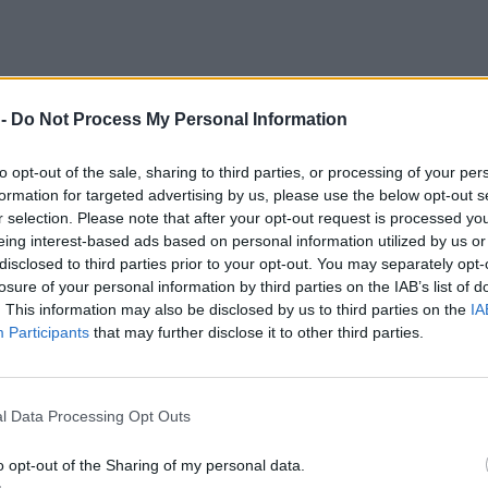
 -
Do Not Process My Personal Information
to opt-out of the sale, sharing to third parties, or processing of your per
ουν τον έλεγχο
formation for targeted advertising by us, please use the below opt-out s
r selection. Please note that after your opt-out request is processed y
στα μεγάλες αναμένονται και στον τρόπο λειτουργία
eing interest-based ads based on personal information utilized by us or
ητές που σήμερα έχουν πρωταγωνιστικό ρόλο ουσια
disclosed to third parties prior to your opt-out. You may separately opt-
σχολών ,περνάνε σε δεύτερο πλάνο ,ειδικά σ΄ ότι έχ
losure of your personal information by third parties on the IAB’s list of
λογή του διδακτικού προσωπικού για το οποίο σε π
. This information may also be disclosed by us to third parties on the
IA
Participants
that may further disclose it to other third parties.
ρχουν παράπονα που έχουν κριθεί δικαιολογημέν
ολών θα περάσει και πάλι στους στρατιωτικούς, με
l Data Processing Opt Outs
ορίζονται σε συμβουλευτικό ρόλο.
o opt-out of the Sharing of my personal data.