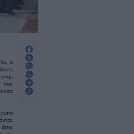
όλα ο
ήνιες
κησης
” που
μυνας
τρόπο
ονται
 όσοι