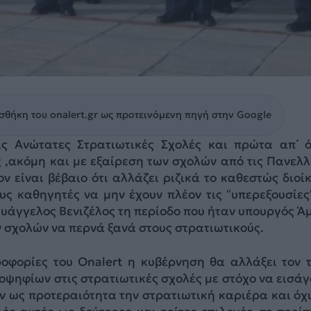
θήκη του onalert.gr ως προτεινόμενη πηγή στην Google
ις Ανώτατες Στρατιωτικές Σχολές και πρώτα απ΄ 
 ,ακόμη και με εξαίρεση των σχολών από τις Πανελλ
ον είναι βέβαιο ότι αλλάζει ριζικά το καθεστώς διοί
υς καθηγητές να μην έχουν πλέον τις “υπερεξουσίες
Ευάγγελος Βενιζέλος τη περίοδο που ήταν υπουργός Ά
ν σχολών να περνά ξανά στους στρατιωτικούς.
οφορίες του Onalert η κυβέρνηση θα αλλάξει τον 
οψηφίων στις στρατιωτικές σχολές με στόχο να εισάγ
υν ως προτεραιότητα την στρατιωτική καριέρα και όχι