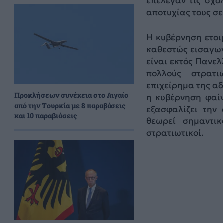
επέλεγαν τις σχο
αποτυχίας τους σε
Η κυβέρνηση ετοι
καθεστώς εισαγωγή
είναι εκτός Πανελ
πολλούς στρατι
επιχείρημα της αδ
Προκλήσεων συνέχεια στο Αιγαίο
η κυβέρνηση φαίν
από την Τουρκία με 8 παραβάσεις
εξασφαλίζει την
και 10 παραβιάσεις
θεωρεί σημαντι
στρατιωτικοί.