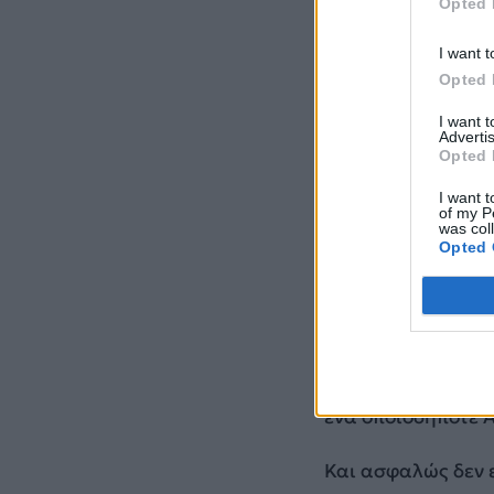
Opted 
I want t
Opted 
I want 
Advertis
Opted 
I want t
of my P
was col
Opted 
Στόχος είναι η α
με τα όσα έκανε 
ρυθμίσεις που έκ
ένα οποιοδήποτε Α
Και ασφαλώς δεν ε