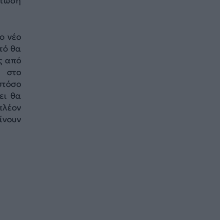
πτωση
ο νέο
τό θα
ς από
 στο
στόσο
ει θα
πλέον
ίνουν