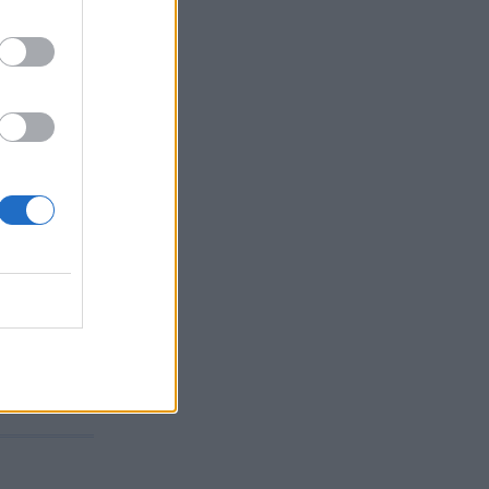
 όλων των
ς
τις τρεις