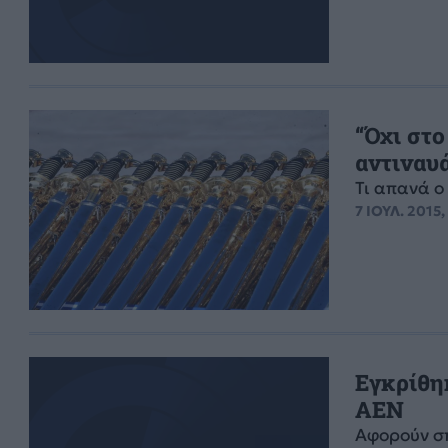
“Όχι στο
αντιναυ
Τι απανά ο
7 ΙΟΥΛ. 2015,
Εγκρίθη
ΑΕΝ
Aφορούν σπ