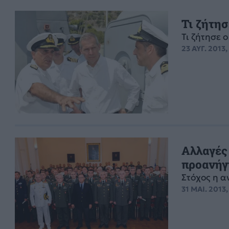
Τι ζήτη
Τι ζήτησε 
23 ΑΥΓ. 2013,
Αλλαγές
προανήγ
Στόχος η α
31 ΜΑΙ. 2013,