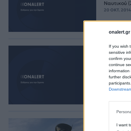
Ναυτικού (
20 ΟΚΤ. 2014
onalert.gr
If you wish 
Τα “πυρ
sensitive in
confirm you
Περί …α
continue se
Περί αγγλό
information 
4 ΜΑΙ. 2014,
further disc
participants
Downstream 
Persona
Τι αλλά
I want t