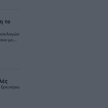
η το
 επιλογών
υν με...
λές
 ξεκινήσει