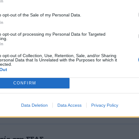
ων
In
ς φοιτήσεως μετατρέπονται οι Σχολές Υπαξιωματικών
o opt-out of the Sale of my Personal Data.
 Ενόπλων Δυνάμεων ώστε να εξισωθούν με τα ΤΕΙ.
In
, 00:01
to opt-out of processing my Personal Data for Targeted
ing.
In
o opt-out of Collection, Use, Retention, Sale, and/or Sharing
ersonal Data that Is Unrelated with the Purposes for which it
lected.
ική παρενόχληση: μειώνονται οι επιθέσει
Out
ει ο φόβος
CONFIRM
ις σεξουαλικού χαρακτήρα έχουν μειωθεί στις δύο από 
ές σχολές των ΗΠΑ.
 00:17
Data Deletion
Data Access
Privacy Policy
ία στη ΣΣΑΣ