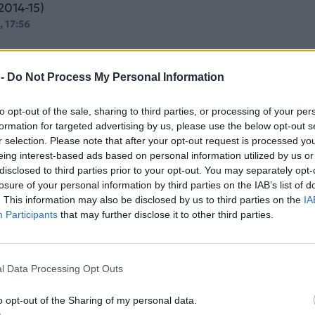
2014-15)
, 17:56
 -
Do Not Process My Personal Information
to opt-out of the sale, sharing to third parties, or processing of your per
οτεχνήματα” δεν έχουν τελειωμό στον Χο
formation for targeted advertising by us, please use the below opt-out s
r selection. Please note that after your opt-out request is processed y
γγλόφωνων σχολών ο λόγος
eing interest-based ads based on personal information utilized by us or
φωνων Σχολών διαβάσαμε ότι ετοιμάζεται το ΓΕΕΘΑ.
disclosed to third parties prior to your opt-out. You may separately opt-
 00:19
losure of your personal information by third parties on the IAB’s list of
. This information may also be disclosed by us to third parties on the
IA
Participants
that may further disclose it to other third parties.
l Data Processing Opt Outs
ζει στις Σχολές Υπαξιωματικών των Ενό
o opt-out of the Sharing of my personal data.