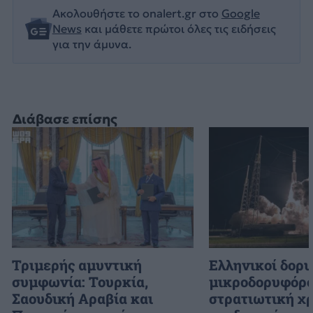
Ακολουθήστε το onalert.gr στο
Google
News
και μάθετε πρώτοι όλες τις ειδήσεις
για την άμυνα.
Διάβασε επίσης
Τριμερής αμυντική
Ελληνικοί δορυ
συμφωνία: Τουρκία,
μικροδορυφόρο
Σαουδική Αραβία και
στρατιωτική χρ