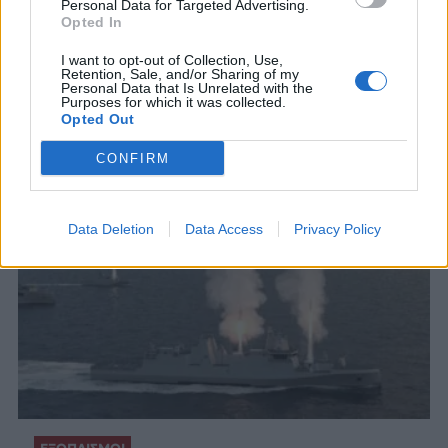
Personal Data for Targeted Advertising.
«Ο χώρος Σένγκεν δεν τέθηκε ποτέ σε κίνδυνο,
Opted In
ούτε καν στον ελάχιστο κίνδυνο», πρόσθεσε ο
I want to opt-out of Collection, Use,
Ισπανός υπουργός Εσωτερικών
Retention, Sale, and/or Sharing of my
4 ΑΥΓ. 2026, 16:30
Personal Data that Is Unrelated with the
Purposes for which it was collected.
Opted Out
CONFIRM
Data Deletion
Data Access
Privacy Policy