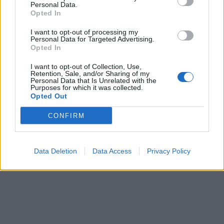
Personal Data.
Opted In
I want to opt-out of processing my
Personal Data for Targeted Advertising.
Opted In
Stryker για το Στρατό
ΗΠΑ: Τα νέα θ
I want to opt-out of Collection, Use,
Ξηράς μέσω EDA: Θετικές
κλάσης Ντόναλ
Retention, Sale, and/or Sharing of my
οι ΗΠΑ – Αναμονή για
θα είναι από τα
Personal Data that Is Unrelated with the
Purposes for which it was collected.
αριθμό, εκδόσεις και
πλοία που ναυ
Opted Out
κατάσταση οχημάτων
ποτέ
CONFIRM
ΔΙΑΦΗΜΙΣΗ
Data Deletion
Data Access
Privacy Policy