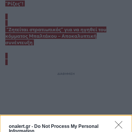
“Ρίζες”!
“Ζητείται στρατιωτικός” για να ηγηθεί του
κόμματος Μπαλτάκου – Αποκαλυπτική
συνέντευξη
ΔΙΑΦΗΜΙΣΗ
onalert.gr -
Do Not Process My Personal
Information