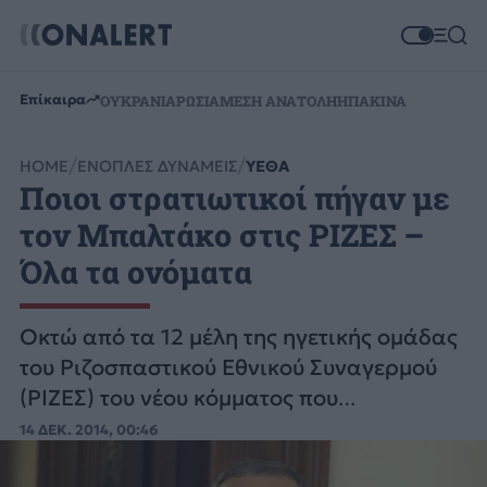
Επίκαιρα
ΟΥΚΡΑΝΙΑ
ΡΩΣΙΑ
ΜΕΣΗ ΑΝΑΤΟΛΗ
ΗΠΑ
ΚΙΝΑ
HOME
ΕΝΟΠΛΕΣ ΔΥΝΑΜΕΙΣ
ΥΕΘΑ
Ποιοι στρατιωτικοί πήγαν με
τον Μπαλτάκο στις ΡΙΖΕΣ –
Όλα τα ονόματα
Οκτώ από τα 12 μέλη της ηγετικής ομάδας
του Ριζοσπαστικού Εθνικού Συναγερμού
(ΡΙΖΕΣ) του νέου κόμματος που
δημιουργήθηκε από την προσπάθεια του
14 ΔΕΚ. 2014, 00:46
Τάκη Μπαλτάκου είναι αξιωματικοί