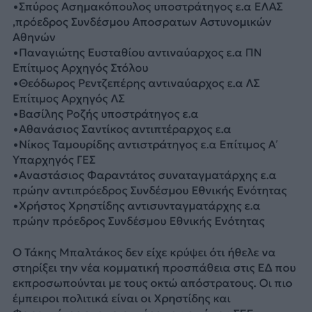
•Σπύρος Ασημακόπουλος υποστράτηγος ε.α ΕΛΑΣ
,πρόεδρος Συνδέσμου Αποσρατων Αστυνομικών
Αθηνών
•Παναγιώτης Ευσταθίου αντιναύαρχος ε.α ΠΝ
Επίτιμος Αρχηγός Στόλου
•Θεόδωρος Ρεντζεπέρης αντιναύαρχος ε.α ΛΣ
Επίτιμος Αρχηγός ΛΣ
•Βασίλης Ροζής υποστράτηγος ε.α
•Αθανάσιος Σαντίκος αντιπτέραρχος ε.α
•Νίκος Ταμουρίδης αντιστράτηγος ε.α Επίτιμος Α’
Υπαρχηγός ΓΕΣ
•Αναστάσιος Φαραντάτος συναταγματάρχης ε.α
πρώην αντιπρόεδρος Συνδέσμου Εθνικής Ενότητας
•Χρήστος Χρηστίδης αντισυνταγματάρχης ε.α
πρώην πρόεδρος Συνδέσμου Εθνικής Ενότητας
Ο Τάκης Μπαλτάκος δεν είχε κρύψει ότι ήθελε να
στηρίξει την νέα κομματική προσπάθεια στις ΕΔ που
εκπροσωπούνται με τους οκτώ απόστρατους. Οι πιο
έμπειροι πολιτικά είναι οι Χρηστίδης και