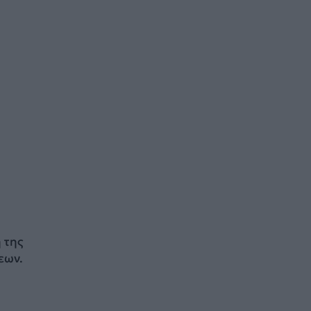
 της
εων.