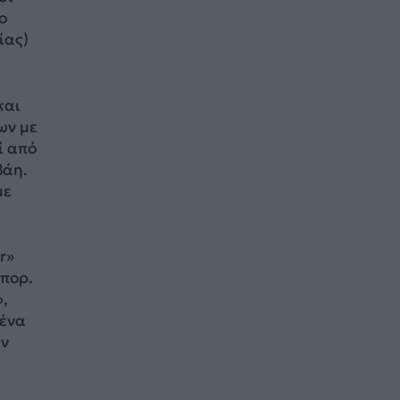
ο
ίας)
και
ων με
ί από
βάη.
με
r»
μπορ.
»,
 ένα
αν