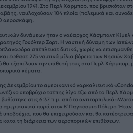
εκεμβρίου 1941. Στο Περλ Χάρμπορ, που βρισκόταν στ
αβάης, ναυλοχούσαν 104 πλοία (πολεμικά και συνοδε
0 αεροσκάφη.
αυτικών δυνάμεων ήταν ο ναύαρχος Χάσμπαντ Κίμελ 
τρατηγός Γουόλτερ Σορτ. Η ναυτική δύναμη των Ιαπών
οπλανοφόρα απέπλευσε δυτικά, χωρίς να επισημανθε
και έφθασε 275 ναυτικά μίλια βόρεια των Νησιών Χα
ό θα εξαπέλυαν την επίθεσή τους στο Περλ Χάρμπορ, 
οπορικά κύματα.
ς 7ης Δεκεμβρίου το αμερικανικό ναρκαλιευτικό «Condo
ωνέζικο υποβρύχιο τσέπης λίγο έξω από το Περλ Χάρ
βυθίστηκε στις 6:37 π.μ. από το αντιτορπιλικό «Ward
α αμερικανικά πυρά στον Β’ Παγκόσμιο Πόλεμο. Ήταν
ά υποβρύχια, που θα επιχειρούσαν και θα κατέστρεφ
α κατά τη διάρκεια των αεροπορικών επιθέσεων.