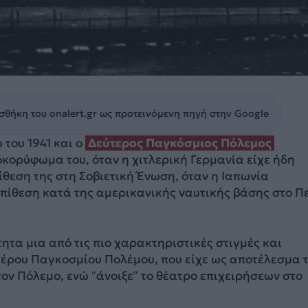
θήκη του onalert.gr ως προτεινόμενη πηγή στην Google
 του 1941 και ο
Δεύτερος Παγκόσμιος Πόλεμος
κορύφωμα του, όταν η χιτλερική Γερμανία είχε ήδη
ίθεση της στη Σοβιετική Ένωση, όταν η Ιαπωνία
πίθεση κατά της αμερικανικής ναυτικής βάσης στο Π
ητα μια από τις πιο χαρακτηριστικές στιγμές και
τέρου Παγκοσμίου Πολέμου, που είχε ως αποτέλεσμα 
ον Πόλεμο, ενώ “άνοιξε” το θέατρο επιχειρήσεων στο