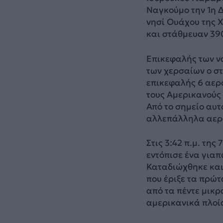
Ναγκούμο την 1η Δ
νησί Ουάχου της Χ
και στάθμευαν 39
Επικεφαλής των ν
των χερσαίων ο σ
επικεφαλής 6 αερ
τους Αμερικανούς 
Από το σημείο αυτ
αλλεπάλληλα αερ
Στις 3:42 π.μ. τη
εντόπισε ένα γιαπ
Καταδιώχθηκε και 
που έριξε τα πρώτ
από τα πέντε μικρ
αμερικανικά πλοί