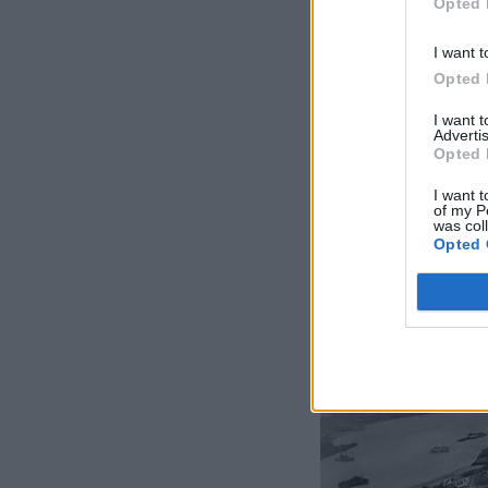
Opted 
I want t
Opted 
I want 
Advertis
Opted 
I want t
of my P
was col
Opted 