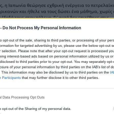
ς, η Ιαπωνία θεώρησε εχθρική ενέργεια το πετρελαϊκ
ρικανών και ήθελε να τους δώσει ένα μάθημα, χωρίς
έξοδό τους στον πόλεμο. Γι’ αυτό δεν επιτέθηκε στις
ης Βρετανίας, που ήταν ο πιστός σύμμαχός τους στην
 -
Do Not Process My Personal Information
to opt-out of the sale, sharing to third parties, or processing of your per
formation for targeted advertising by us, please use the below opt-out s
επίθεσης
r selection. Please note that after your opt-out request is processed y
ελείο αποφάσισε ένα προληπτικό χτύπημα στη ναυτική
eing interest-based ads based on personal information utilized by us or
ρμπορ, με διπλό στόχο: αφενός θα εξάρθρωνε τον
disclosed to third parties prior to your opt-out. You may separately opt-
losure of your personal information by third parties on the IAB’s list of
ο του Ειρηνικού και αφετέρου θα διασφάλιζε την πρό
. This information may also be disclosed by us to third parties on the
IA
υτοπαραγωγικές πηγές του Δυτικού Ειρηνικού και κυ
Participants
that may further disclose it to other third parties.
νατολικές Ινδίες (σημερινή Ινδονησία).
ΔΙΑΦΗΜΙΣΗ
l Data Processing Opt Outs
o opt-out of the Sharing of my personal data.