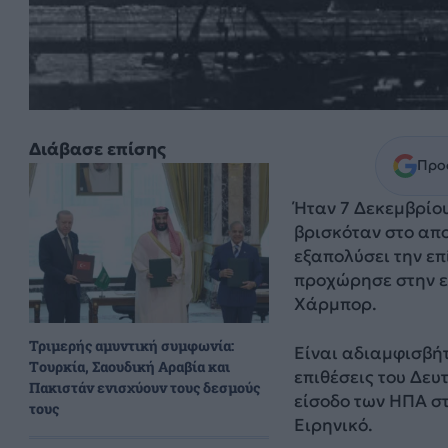
Διάβασε επίσης
Προσ
Ήταν 7 Δεκεμβρίου
βρισκόταν στο απο
εξαπολύσει την επ
προχώρησε στην ε
Χάρμπορ.
Τριμερής αμυντική συμφωνία:
Είναι αδιαμφισβήτ
Τουρκία, Σαουδική Αραβία και
επιθέσεις του Δευ
Πακιστάν ενισχύουν τους δεσμούς
είσοδο των ΗΠΑ στ
τους
Ειρηνικό.