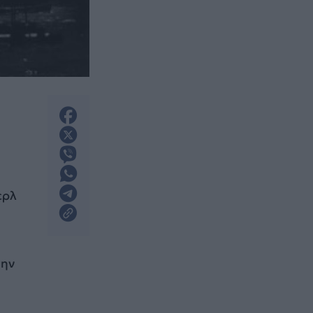
ερλ
την