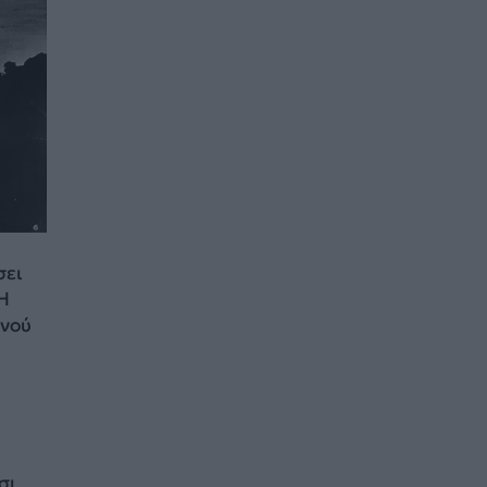
σει
Η
ανού
σι