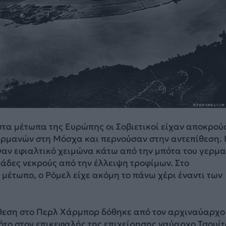
 στα μέτωπα της Ευρώπης οι Σοβιετικοί είχαν αποκρού
Γερμανών στη Μόσχα και περνούσαν στην αντεπίθεση. 
ναν εφιαλτικό χειμώνα κάτω από την μπότα του γερμ
ιάδες νεκρούς από την έλλειψη τροφίμων. Στο
μέτωπο, ο Ρόμελ είχε ακόμη το πάνω χέρι έναντι των
ίθεση στο Περλ Χάρμπορ δόθηκε από τον αρχιναύαρχο
ότο στον επικεφαλής της επιχείρησης ναύαρχο Τσουίτ