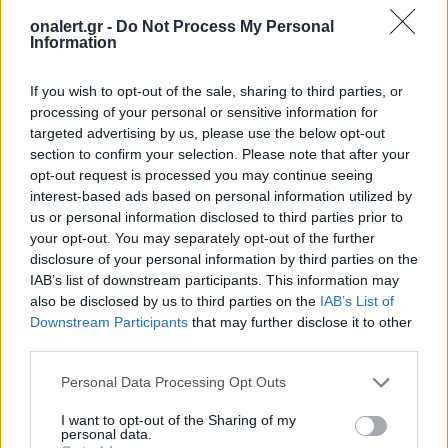
onalert.gr -
Do Not Process My Personal
Information
ΚΟΣΜΟΣ
Ουκρανία: Δύο νεκροί και έξι
If you wish to opt-out of the sale, sharing to third parties, or
τραυματίες από πλήγματα της Ρωσίας
processing of your personal or sensitive information for
στο Ντιπροπετρόφσκ
targeted advertising by us, please use the below opt-out
section to confirm your selection. Please note that after your
Επίσης, η Μόσχα έπληξε στη Μαύρη Θάλασσα
opt-out request is processed you may continue seeing
άλλα δύο φορτηγά πλοία τα οποία
interest-based ads based on personal information utilized by
χρησιμοποιούνταν «προς όφελος του
us or personal information disclosed to third parties prior to
ουκρανικού στρατού»
your opt-out. You may separately opt-out of the further
7 ΑΥΓ. 2026, 21:57
disclosure of your personal information by third parties on the
IAB’s list of downstream participants. This information may
also be disclosed by us to third parties on the
IAB’s List of
Downstream Participants
that may further disclose it to other
third parties.
Personal Data Processing Opt Outs
I want to opt-out of the Sharing of my
personal data.