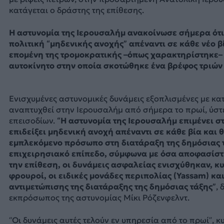
κατάγεται ο δράστης της επίθεσης.
Η αστυνομία της Ιερουσαλήμ ανακοίνωσε σήμερα ότ
πολιτική “μηδενικής ανοχής” απέναντι σε κάθε νέο βί
επομένη της τρομοκρατικής –όπως χαρακτηρίστηκε– 
αυτοκίνητο στην οποία σκοτώθηκε ένα βρέφος τριών
Ενισχυμένες αστυνομικές δυνάμεις εξοπλισμένες με κ
αναπτυχθεί στην Ιερουσαλήμ από σήμερα το πρωί, ύστ
επεισοδίων.
“Η αστυνομία της Ιερουσαλήμ επιμένει στ
επιδείξει μηδενική ανοχή απέναντι σε κάθε βία και
εμπλεκόμενο πρόσωπο στη διατάραξη της δημόσιας 
επιχειρησιακό επίπεδο, σύμφωνα με όσα αποφασίσ
την επίθεση, οι δυνάμεις ασφαλείας ενισχύθηκαν, κ
φρουροί, οι ειδικές μονάδες περιπολίας (Yassam) και
αντιμετώπισης της διατάραξης της δημόσιας τάξης”
, 
εκπρόσωπος της αστυνομίας Μίκι Ρόζενφελντ.
“Οι δυνάμεις αυτές τελούν εν υπηρεσία από το πρωί”, κυ