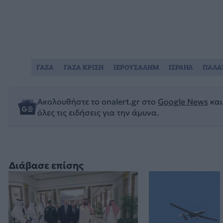
ΓΑΖΑ
ΓΑΖΑ ΚΡΙΣΗ
ΙΕΡΟΥΣΑΛΗΜ
ΙΣΡΑΗΛ
ΠΑΛΑ
Ακολουθήστε το onalert.gr στο
Google News
και
όλες τις ειδήσεις για την άμυνα.
Διάβασε επίσης