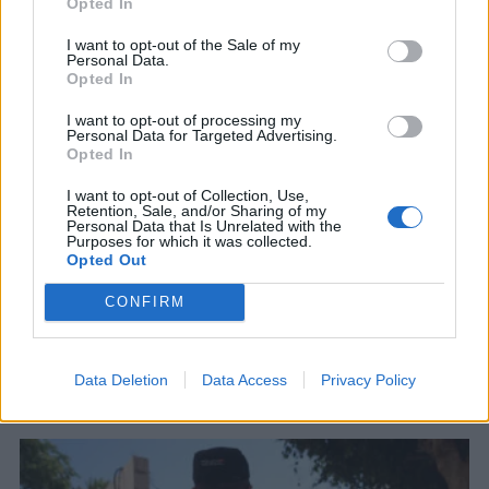
Opted In
I want to opt-out of the Sale of my
Personal Data.
Opted In
I want to opt-out of processing my
Personal Data for Targeted Advertising.
Opted In
ΚΟΣΜΟΣ
I want to opt-out of Collection, Use,
Η Γερουσία των ΗΠΑ ενέκρινε νέες
Retention, Sale, and/or Sharing of my
κυρώσεις κατά της Ρωσίας – Στόχος οι
Personal Data that Is Unrelated with the
Purposes for which it was collected.
υδρογονάνθρακες
Opted Out
Το νομοσχέδιο προβλέπει την επιβολή δασμών
500% στο πετρέλαιο και το φυσικό αέριο που
CONFIRM
εισάγονται - Στο στόχαστρο και ο «σκιώδης
στόλος»
7 ΑΥΓ. 2026, 21:27
Data Deletion
Data Access
Privacy Policy