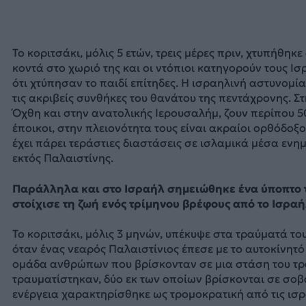
Το κοριτσάκι, μόλις 5 ετών, τρεις μέρες πριν, χτυπήθηκ
κοντά στο χωριό της και οι ντόπιοι κατηγορούν τους Ι
ότι χτύπησαν το παιδί επίτηδες. Η ισραηλινή αστυνομία
τις ακριβείς συνθήκες του θανάτου της πεντάχρονης. Σ
Όχθη και στην ανατολικής Ιερουσαλήμ, ζουν περίπου 
έποικοι, στην πλειονότητα τους είναι ακραίοι ορθόδοξο
έχει πάρει τεράστιες διαστάσεις σε ισλαμικά μέσα ενη
εκτός Παλαιστίνης.
Παράλληλα και στο Ισραήλ σημειώθηκε ένα ύποπτο 
στοίχισε τη ζωή ενός τρίμηνου βρέφους από το Ισραή
Το κοριτσάκι, μόλις 3 μηνών, υπέκυψε στα τραύματά το
όταν ένας νεαρός Παλαιστίνιος έπεσε με το αυτοκίνητό
ομάδα ανθρώπων που βρίσκονταν σε μια στάση του τρ
τραυματίστηκαν, δύο εκ των οποίων βρίσκονται σε σο
ενέργεια χαρακτηρίσθηκε ως τρομοκρατική από τις ισρ