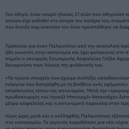
Τον οδηγό, έναν νεαρό ηλικίας 21 ετών που οδηγούσε το
οποίου είχε εκδοθεί στο όνομα του πατέρα του, σταμά
που άνοιξε πυρ εναντίον του όταν προσπάθησε να διαφ
Πρόκειται για έναν Παλαιστίνιο από την ανατολική Ιε
ήδη γνωστός στην αστυνομία και έχει φυλακιστεί στο π
σημείο ο υπουργός Εσωτερικής Ασφαλείας Γιτζάκ Αχαρό
διευκρινίσει τους λόγους της φυλάκισής του.
«Τα πρώτα στοιχεία που έχουμε συλλέξει καταδεικνύου
ενέργεια που διεπράχθη με τη βοήθεια ενός οχήματος»
εκπρόσωπος τύπου της αστυνομίας. Μετά την «τρομοκρ
πρωθυπουργός του Ισραήλ Μπενιαμίν Νετανιάχου διέτα
μέτρα ασφαλείας και η αστυνομική παρουσία στην Ιερ
Λίγες ώρες μετά και ο συλληφθής Παλαιστίνιος εξέπνε
στο νοσοκομείο. Το γεγονός πυροδότησε μια νέα νύχτα
με ρίψεις πετρών, στην προσαρτημένη Ανατολική Ιερο