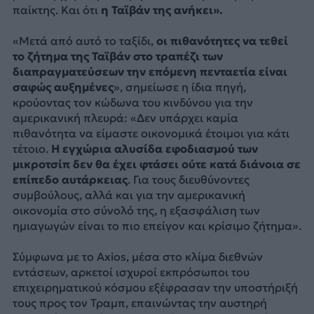
παίκτης. Και ότι
η Ταϊβάν της ανήκει».
«Μετά από αυτό το ταξίδι,
οι πιθανότητες να τεθεί
το ζήτημα της Ταϊβάν στο τραπέζι των
διαπραγματεύσεων την επόμενη πενταετία είναι
σαφώς αυξημένες
», σημείωσε η ίδια πηγή,
κρούοντας τον κώδωνα του κινδύνου για την
αμερικανική πλευρά: «Δεν υπάρχει καμία
πιθανότητα να είμαστε οικονομικά έτοιμοι για κάτι
τέτοιο.
Η εγχώρια αλυσίδα εφοδιασμού των
μικροτσίπ δεν θα έχει φτάσει ούτε κατά διάνοια σε
επίπεδο αυτάρκειας
. Για τους διευθύνοντες
συμβούλους, αλλά και για την αμερικανική
οικονομία στο σύνολό της, η εξασφάλιση των
ημιαγωγών είναι το πιο επείγον και κρίσιμο ζήτημα».
Σύμφωνα με το Axios, μέσα στο κλίμα διεθνών
εντάσεων, αρκετοί ισχυροί εκπρόσωποι του
επιχειρηματικού κόσμου εξέφρασαν την υποστήριξή
τους προς τον Τραμπ, επαινώντας την αυστηρή