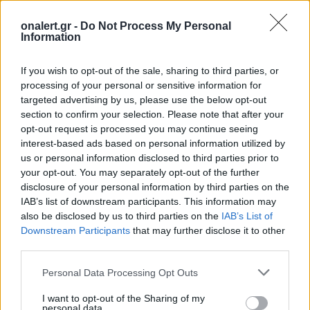
Διάβασε επίσης
onalert.gr -
Do Not Process My Personal
Information
If you wish to opt-out of the sale, sharing to third parties, or
processing of your personal or sensitive information for
targeted advertising by us, please use the below opt-out
section to confirm your selection. Please note that after your
opt-out request is processed you may continue seeing
interest-based ads based on personal information utilized by
Patriot στη Σαουδική
Αιγαίο: Πέντε 
us or personal information disclosed to third parties prior to
Αραβία: Κάθε μήνα
και επτά παραβ
your opt-out. You may separately opt-out of the further
επαναξιολογείται η
τρία τουρκικά 
disclosure of your personal information by third parties on the
ελληνική παρουσία –
επανδρωμένα 
IAB’s list of downstream participants. This information may
Μήνυμα της Αθήνας στο
also be disclosed by us to third parties on the
IAB’s List of
Downstream Participants
that may further disclose it to other
Ριάντ
third parties.
Personal Data Processing Opt Outs
ΔΙΑΦΗΜΙΣΗ
I want to opt-out of the Sharing of my
personal data.