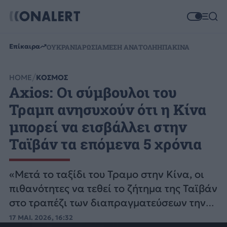
Επίκαιρα
ΟΥΚΡΑΝΙΑ
ΡΩΣΙΑ
ΜΕΣΗ ΑΝΑΤΟΛΗ
ΗΠΑ
ΚΙΝΑ
HOME
ΚΟΣΜΟΣ
Axios: Οι σύμβουλοι του
Τραμπ ανησυχούν ότι η Κίνα
μπορεί να εισβάλλει στην
Ταϊβάν τα επόμενα 5 χρόνια
«Μετά το ταξίδι του Τραμο στην Κίνα, οι
πιθανότητες να τεθεί το ζήτημα της Ταϊβάν
στο τραπέζι των διαπραγματεύσεων την
επόμενη πενταετία είναι σαφώς
17 ΜΑΙ. 2026, 16:32