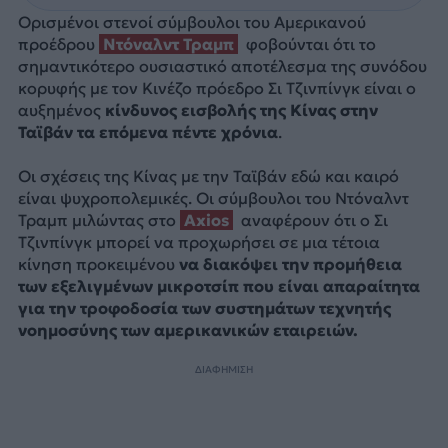
Ορισμένοι στενοί σύμβουλοι του Aμερικανού
προέδρου
Ντόναλντ Τραμπ
φοβούνται ότι το
σημαντικότερο ουσιαστικό αποτέλεσμα της συνόδου
κορυφής με τον Κινέζο πρόεδρο Σι Τζινπίνγκ είναι ο
αυξημένος
κίνδυνος εισβολής της Κίνας στην
Ταϊβάν τα επόμενα πέντε χρόνια
.
Οι σχέσεις της Κίνας με την Ταϊβάν εδώ και καιρό
είναι ψυχροπολεμικές. Οι σύμβουλοι του Ντόναλντ
Τραμπ μιλώντας στο
Axios
αναφέρουν ότι ο Σι
Τζινπίνγκ μπορεί να προχωρήσει σε μια τέτοια
κίνηση προκειμένου
να διακόψει την προμήθεια
των εξελιγμένων μικροτσίπ που είναι απαραίτητα
για την τροφοδοσία των συστημάτων τεχνητής
νοημοσύνης των αμερικανικών εταιρειών.
ΔΙΑΦΗΜΙΣΗ