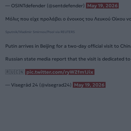
— OSINTdefender (@sentdefender)
May 19, 2026
Μόλις που είχε προλάβει ο ένοικος του Λευκού Οίκου 
Sputnik/Vladimir Smirnov/Pool via REUTERS
Putin arrives in Beijing for a two-day official visit to Chin
Russian state media report that the visit is dedicated 
🇷🇺🇨🇳
pic.twitter.com/ryWZfm1Jix
— Visegrád 24 (@visegrad24)
May 19, 2026