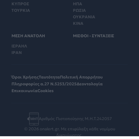
ΚΥΠΡΟΣ
ΗΠΑ
ΤΟΥΡΚΙΑ
ΡΩΣΙΑ
ΟΥΚΡΑΝΙΑ
ΚΙΝΑ
ΜΕΣΗ ΑΝΑΤΟΛΗ
ΜΙΣΘΟΙ - ΣΥΝΤΑΞΕΙΣ
ΙΣΡΑΗΛ
ΙΡΑΝ
Όροι Χρήσης
Ταυτότητα
Πολιτική Απορρήτου
Πληροφορίες α.27 Ν.5253/2025
Δεοντολογία
Επικοινωνία
Cookies
Αριθμός Πιστοποίησης Μ.Η.Τ.242057
© 2026 onalert.gr. Με επιφύλαξη κάθε νομίμου
δικαιώματος.