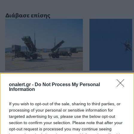
Διάβασε επίσης
Patriot στη Σαουδική
Αιγαίο: Πέντε 
Αραβία: Κάθε μήνα
και επτά παραβ
onalert.gr -
Do Not Process My Personal
Information
επαναξιολογείται η
τρία τουρκικά 
ελληνική παρουσία –
επανδρωμένα 
If you wish to opt-out of the sale, sharing to third parties, or
Μήνυμα της Αθήνας στο
processing of your personal or sensitive information for
Ριάντ
targeted advertising by us, please use the below opt-out
section to confirm your selection. Please note that after your
opt-out request is processed you may continue seeing