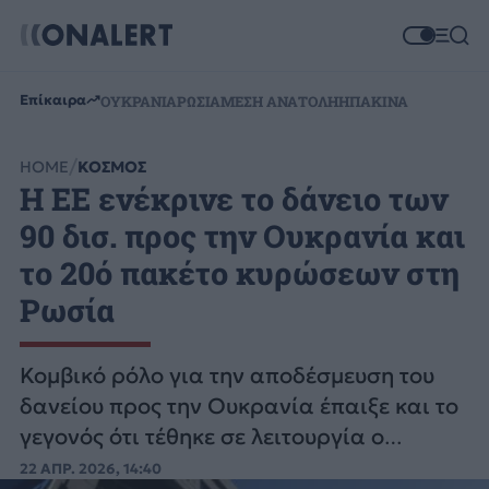
Επίκαιρα
ΟΥΚΡΑΝΙΑ
ΡΩΣΙΑ
ΜΕΣΗ ΑΝΑΤΟΛΗ
ΗΠΑ
ΚΙΝΑ
HOME
ΚΟΣΜΟΣ
Η ΕΕ ενέκρινε το δάνειο των
90 δισ. προς την Ουκρανία και
το 20ό πακέτο κυρώσεων στη
Ρωσία
Κομβικό ρόλο για την αποδέσμευση του
δανείου προς την Ουκρανία έπαιξε και το
γεγονός ότι τέθηκε σε λειτουργία ο
αγωγός Ντρούζμπα.
22 ΑΠΡ. 2026, 14:40