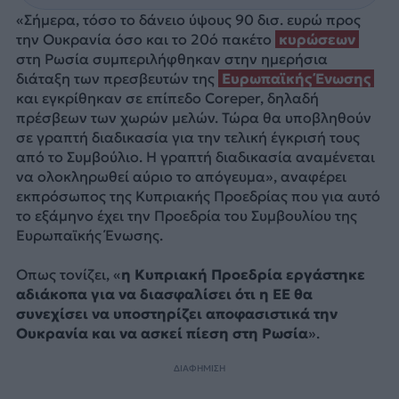
«Σήμερα, τόσο το δάνειο ύψους 90 δισ. ευρώ προς
την Ουκρανία όσο και το 20ό πακέτο
κυρώσεων
στη Ρωσία
συμπεριλήφθηκαν στην ημερήσια
διάταξη των πρεσβευτών της
Ευρωπαϊκής Ένωσης
και εγκρίθηκαν σε επίπεδο Coreper, δηλαδή
πρέσβεων των χωρών μελών. Τώρα θα υποβληθούν
σε γραπτή διαδικασία για την τελική έγκρισή τους
από το Συμβούλιο. Η γραπτή διαδικασία αναμένεται
να ολοκληρωθεί αύριο το απόγευμα», αναφέρει
εκπρόσωπος της Κυπριακής Προεδρίας που για αυτό
το εξάμηνο έχει την Προεδρία του Συμβουλίου της
Ευρωπαϊκής Ένωσης.
Οπως τονίζει, «
η Κυπριακή Προεδρία εργάστηκε
αδιάκοπα για να διασφαλίσει ότι η ΕΕ θα
συνεχίσει να υποστηρίζει αποφασιστικά την
Ουκρανία και να ασκεί πίεση στη Ρωσία
».
ΔΙΑΦΗΜΙΣΗ