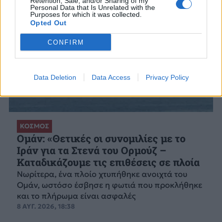
Retention, Sale, and/or Sharing of my
Personal Data that Is Unrelated with the
Purposes for which it was collected.
Opted Out
CONFIRM
Data Deletion
Data Access
Privacy Policy
ΚΟΣΜΟΣ
Ομάν: «Θετικές οι συνομιλίες με το
Ιράν για τα Στενά του Ορμούζ –
Καταδικάζουμε τις επιθέσεις σε πλοία
Νωρίτερα, ένα πλοίο χτυπήθηκε ανοιχτά του
Ομάν, ωστόσο έσβησε η φωτιά που προκλήθηκε
και το πλήρωμα είναι ασφαλές
8 ΑΥΓ. 2026, 18:38