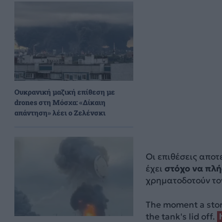
Ουκρανική μαζική επίθεση με
drones στη Μόσχα: «Δίκαιη
απάντηση» λέει ο Ζελένσκι
Οι επιθέσεις αποτ
έχει
στόχο να πλή
χρηματοδοτούν τον
The moment a stora
the tank's lid off.