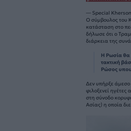
— Special Kherson
Ο σύμβουλος του 
κατάσταση στο πε
δήλωσε ότι ο Τραμ
διάρκεια της συν
Η Ρωσία θα 
τακτική βάσ
Ρώσος υπου
Δεν υπήρξε άμεσο 
φιλοξενεί ηγέτες 
στη σύνοδο κορυφ
Ασίας) η οποία δι