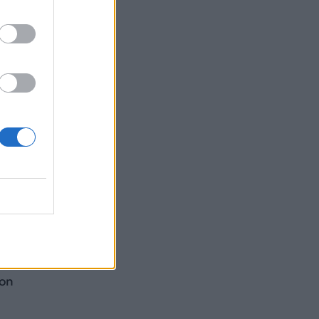
σας
 λαό
α
ι
υ
υτή
έτες
στη
 on