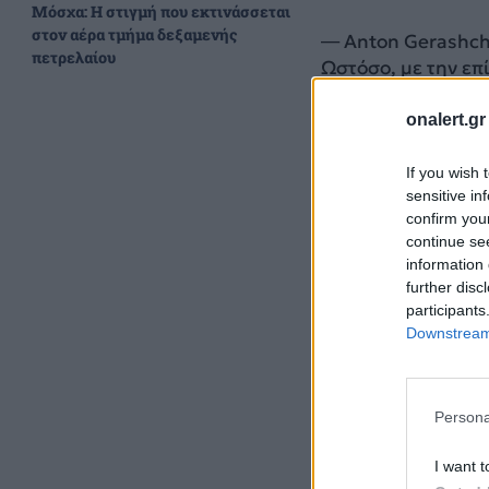
Μόσχα: Η στιγμή που εκτινάσσεται
στον αέρα τμήμα δεξαμενής
— Anton Gerashc
πετρελαίου
Ωστόσο, με την ε
εναντίον μιας ζωτ
δακτυλίου της Μόσ
onalert.gr
στέλνει επίσης έ
If you wish 
sensitive in
confirm you
continue se
information 
further disc
participants
Downstream 
Persona
I want t