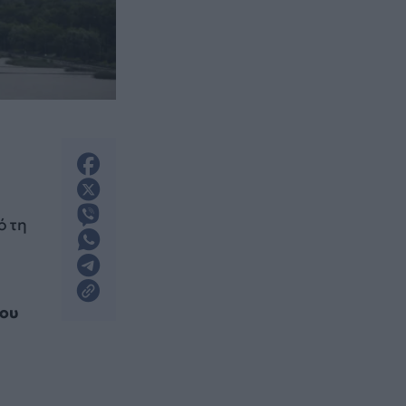
ό τη
ίου
υ