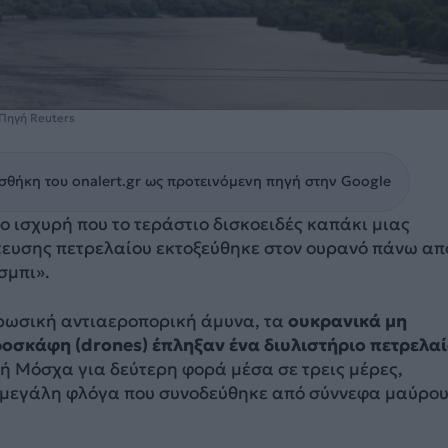
 Πηγή Reuters
θήκη του onalert.gr ως προτεινόμενη πηγή στην Google
ο ισχυρή που το τεράστιο δισκοειδές καπάκι μιας
ευσης πετρελαίου εκτοξεύθηκε στον ουρανό πάνω απ
σμπι».
ρωσική αντιαεροπορική άμυνα, τα
ουκρανικά μη
σκάφη (drones) έπληξαν ένα διυλιστήριο πετρελα
ή Μόσχα για δεύτερη φορά μέσα σε τρεις μέρες,
μεγάλη φλόγα που συνοδεύθηκε από σύννεφα μαύρο