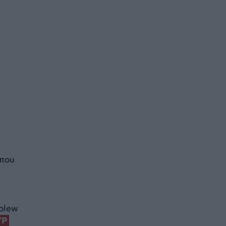
 που
 blew
YP