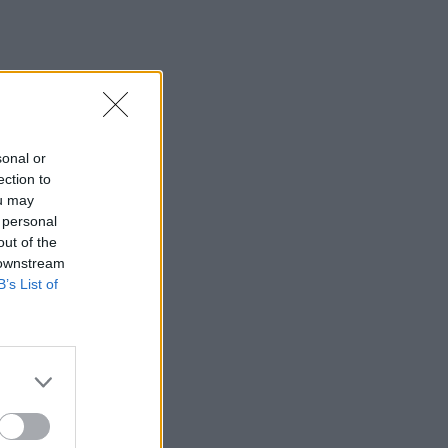
ού
ία
sonal or
ection to
ou may
 personal
out of the
 downstream
B’s List of