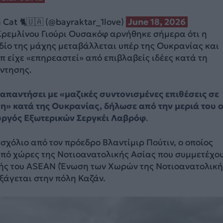
 Cat 🐈🇺🇦 (@bayraktar_1love)
June 18, 2026
Κρεμλίνου Γιούρι Ουσακόφ αρνήθηκε σήμερα ότι η
δίο της μάχης μεταβάλλεται υπέρ της Ουκρανίας και
π είχε «επηρεαστεί» από επιβλαβείς ιδέες κατά τη
άντησης.
απαντήσει με «μαζικές συντονισμένες επιθέσεις σε
η» κατά της Ουκρανίας, δήλωσε από την μεριά του 
ργός Εξωτερικών Σεργκέι Λαβρόφ
.
σχόλιο από τον πρόεδρο Βλαντίμιρ Πούτιν, ο οποίος
από χώρες της Νοτιοανατολικής Ασίας που συμμετέχο
ής του ASEAN (Ένωση των Χωρών της Νοτιοανατολική
εξάγεται στην πόλη Καζάν.