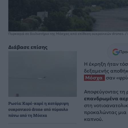
Πυρκαγιά σε διυλιστήριο της Μόσχας από επίθεση ουκρανικών drones. /
Διάβασε επίσης
Προσ
Η έκρηξη ήταν τόσ
δεξαμενής αποθήκ
Μόσχα
σαν «φρί
Αποφεύγοντας τη 
επανδρωμένα αερο
Ρωσία: Καρέ-καρέ η κατάρριψη
στη νοτιοανατολικ
ουκρανικού drone από πύραυλο
προκαλώντας μια 
πάνω από τη Μόσχα
καπνού.