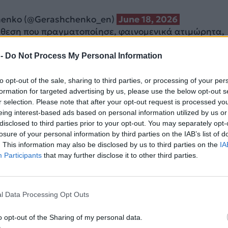
henko (@Gerashchenko_en)
June 18, 2026
πίθεση που πραγματοποίησε, φαινομενικά ατιμώρητα,
ικής σημασίας υποδομής που βρίσκεται εντός του οδικ
χας, μόλις 16 χιλιόμετρα από το Κρεμλίνο, η Ουκραν
 -
Do Not Process My Personal Information
να μήνυμα στους απλούς Ρώσους.
to opt-out of the sale, sharing to third parties, or processing of your per
formation for targeted advertising by us, please use the below opt-out s
ΔΙΑΦΗΜΙΣΗ
r selection. Please note that after your opt-out request is processed y
eing interest-based ads based on personal information utilized by us or
disclosed to third parties prior to your opt-out. You may separately opt-
losure of your personal information by third parties on the IAB’s list of
. This information may also be disclosed by us to third parties on the
IA
Participants
that may further disclose it to other third parties.
l Data Processing Opt Outs
o opt-out of the Sharing of my personal data.