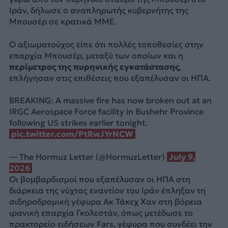
Ιράν, δήλωσε ο αναπληρωτής κυβερνήτης της
Μπουσέρ σε κρατικά ΜΜΕ.
Ο αξιωματούχος είπε ότι πολλές τοποθεσίες στην
επαρχία Μπουσέρ, μεταξύ των οποίων και η
περίμετρος της πυρηνικής εγκατάστασης
,
επλήγησαν στις επιθέσεις που εξαπέλυσαν οι ΗΠΑ.
BREAKING: A massive fire has now broken out at an
IRGC Aerospace Force facility in Bushehr Province
following US strikes earlier tonight.
pic.twitter.com/PtRwJYrNCW
— The Hormuz Letter (@HormuzLetter)
July 9,
2026
Οι βομβαρδισμοί που εξαπέλυσαν οι ΗΠΑ στη
διάρκεια της νύχτας εναντίον του Ιράν έπληξαν τη
σιδηροδρομική γέφυρα Ακ Τάκεχ Χαν στη βόρεια
ιρανική επαρχία Γκολεστάν, όπως μετέδωσε το
πρακτορείο ειδήσεων Fars, γέφυρα που συνδέει την