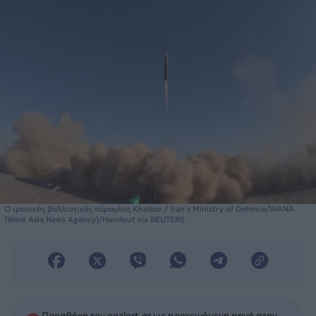
Ο ιρανικός βαλλιστικός πύραυλος Khaibar / Iran's Ministry of Defence/WANA
(West Asia News Agency)/Handout via REUTERS
Προσθήκη του onalert.gr ως προτεινόμενη πηγή στην