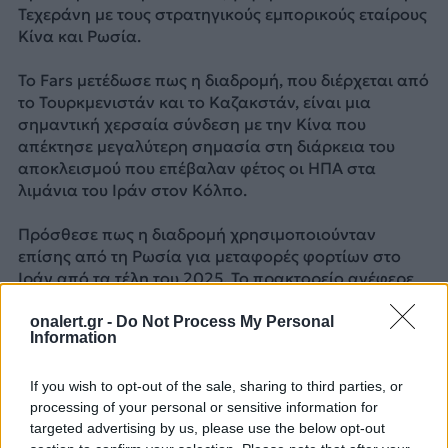
Τεχεράνη με τους στρατηγικούς εμπορικούς εταίρους
Κίνα και Ρωσία.
Το Fars μετέδωσε πως η διαδρομή, που διέρχεται από
το Τουρκμενιστάν και το Καζακστάν, είναι μια
σημαντική χερσαία σύνδεση με την Κίνα που
απέκτησε μεγαλύτερη σημασία στη διάρκεια του
αποκλεισμού που επέβαλαν φέτος οι ΗΠΑ στα
λιμάνια του Ιράν στον Κόλπο.
Πρόσθεσε πως η διαδρομή χρησιμοποιούνταν
επίσης από τη Ρωσία για μεταφορές φορτίων στο
Ιράν από τα τέλη του 2025. Το πρακτορείο ανέφερε
πως οι επισκευές στη γέφυρα αναμένεται να
ολοκληρωθούν γρήγορα.
onalert.gr -
Do Not Process My Personal
Information
Πηγές: ΑΠΕ-ΜΠΕ, Reuters, AFP
If you wish to opt-out of the sale, sharing to third parties, or
processing of your personal or sensitive information for
ΔΙΑΦΗΜΙΣΗ
targeted advertising by us, please use the below opt-out