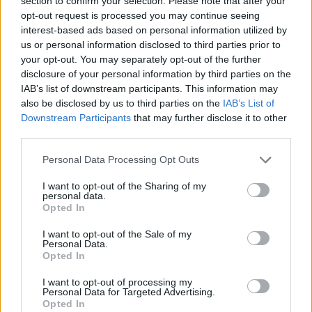
section to confirm your selection. Please note that after your
opt-out request is processed you may continue seeing
interest-based ads based on personal information utilized by
us or personal information disclosed to third parties prior to
your opt-out. You may separately opt-out of the further
disclosure of your personal information by third parties on the
IAB’s list of downstream participants. This information may
also be disclosed by us to third parties on the
IAB’s List of
Downstream Participants
that may further disclose it to other
third parties.
Personal Data Processing Opt Outs
I want to opt-out of the Sharing of my
personal data.
ΑΜΕΡΙΚΑΝΙΚΗ ΒΑΣΗ
ΙΟΡΔΑΝΙΑ
ΙΡΑΝ
Opted In
ΜΕΣΗ ΑΝΑΤΟΛΗ
I want to opt-out of the Sale of my
Personal Data.
Opted In
Ακολουθήστε το onalert.gr στο
Google
I want to opt-out of processing my
News
και μάθετε πρώτοι όλες τις ειδήσεις
Personal Data for Targeted Advertising.
Opted In
για την άμυνα.