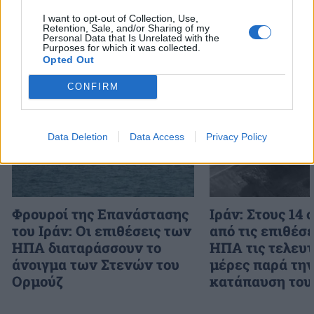
I want to opt-out of Collection, Use,
Retention, Sale, and/or Sharing of my
Personal Data that Is Unrelated with the
Purposes for which it was collected.
Opted Out
Διάβασε επίσης
CONFIRM
Data Deletion
Data Access
Privacy Policy
Φρουροί της Επανάστασης
Ιράν: Στους 14 
του Ιράν: Οι επιθέσεις των
από τις επιθέσ
ΗΠΑ διαταράσσουν το
ΗΠΑ τις τελευτ
άνοιγμα των Στενών του
μέρες παρά τη
Ορμούζ
κατάπαυση του