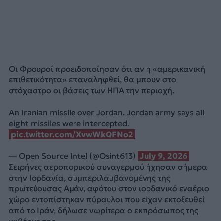
Οι Φρουροί προειδοποίησαν ότι αν η «αμερικανική
επιθετικότητα» επαναληφθεί, θα μπουν στο
στόχαστρο οι βάσεις των ΗΠΑ την περιοχή.
An Iranian missile over Jordan. Jordan army says all
eight missiles were intercepted.
pic.twitter.com/XvwWkQFNo2
— Open Source Intel (@Osint613)
July 9, 2026
Σειρήνες αεροπορικού συναγερμού ήχησαν σήμερα
στην Ιορδανία, συμπεριλαμβανομένης της
πρωτεύουσας Αμάν, αφότου στον ιορδανικό εναέριο
χώρο εντοπίστηκαν πύραυλοι που είχαν εκτοξευθεί
από το Ιράν, δήλωσε νωρίτερα ο εκπρόσωπος της
κυβέρνησης.