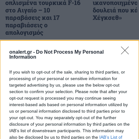
οπλισμένα τουρκικά F-16
ικανοποιημένος
στο Αιγαίο – 10
δουλειά που κά
παραβάσεις και 17
Χέγκσεθ»
παραβιάσεις ο
απολογισμός
onalert.gr -
Do Not Process My Personal
ΔΙΑΦΗΜΙΣΗ
Information
If you wish to opt-out of the sale, sharing to third parties, or
processing of your personal or sensitive information for
targeted advertising by us, please use the below opt-out
section to confirm your selection. Please note that after your
opt-out request is processed you may continue seeing
interest-based ads based on personal information utilized by
us or personal information disclosed to third parties prior to
your opt-out. You may separately opt-out of the further
disclosure of your personal information by third parties on the
IAB’s list of downstream participants. This information may
also be disclosed by us to third parties on the
IAB’s List of