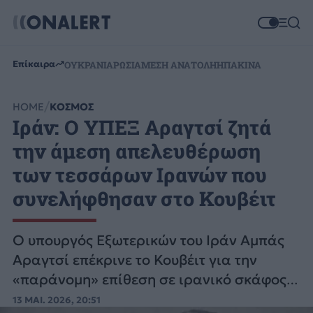
Επίκαιρα
ΟΥΚΡΑΝΙΑ
ΡΩΣΙΑ
ΜΕΣΗ ΑΝΑΤΟΛΗ
ΗΠΑ
ΚΙΝΑ
HOME
ΚΟΣΜΟΣ
Ιράν: Ο ΥΠΕΞ Αραγτσί ζητά
την άμεση απελευθέρωση
των τεσσάρων Ιρανών που
συνελήφθησαν στο Κουβέιτ
Ο υπουργός Εξωτερικών του Ιράν Αμπάς
Αραγτσί επέκρινε το Κουβέιτ για την
«παράνομη» επίθεση σε ιρανικό σκάφος
και τη σύλληψη τεσσάρων Ιρανών.
13 ΜΑΙ. 2026, 20:51