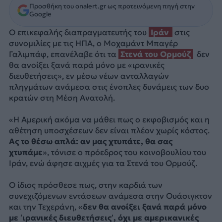
Προσθήκη του onalert.gr ως προτεινόμενη πηγή στην
Google
Ο επικεφαλής διαπραγματευτής του
Ιράν
στις
συνομιλίες με τις ΗΠΑ, ο Μοχαμάντ Μπαγέρ
Γαλιμπάφ, επανέλαβε ότι τα
Στενά του Ορμούζ
δεν
θα ανοίξει ξανά παρά μόνο με «ιρανικές
διευθετήσεις», εν μέσω νέων ανταλλαγών
πληγμάτων ανάμεσα στις ένοπλες δυνάμεις των δυο
κρατών στη Μέση Ανατολή.
«Η Αμερική ακόμα να μάθει πως ο εκφοβισμός και η
αθέτηση υποσχέσεων δεν είναι πλέον χωρίς κόστος.
Ας το θέσω απλά: αν μας χτυπάτε, θα σας
χτυπάμε
», τόνισε ο πρόεδρος του κοινοβουλίου του
Ιράν, ενώ άφησε αιχμές για τα Στενά του Ορμούζ.
Ο ίδιος πρόσθεσε πως, στην καρδιά των
συνεχιζόμενων εντάσεων ανάμεσα στην Ουάσιγκτον
και την Τεχεράνη, «
δεν θα ανοίξει ξανά παρά μόνο
με ‘ιρανικές διευθετήσεις’, όχι με αμερικανικές