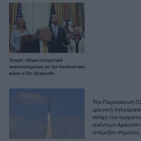
Τραμπ: «Είμαι εξαιρετικά
ικανοποιημένος με την δουλειά που
κάνει ο Πιτ Χέγκσεθ»
Την Παρασκευή (12
ιρανική τηλεόραση
στόχο τον τερματ
ανέντιμο Αραγτσί
ανέμιζαν σημαίες,