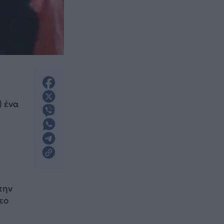
) ένα
την
εο