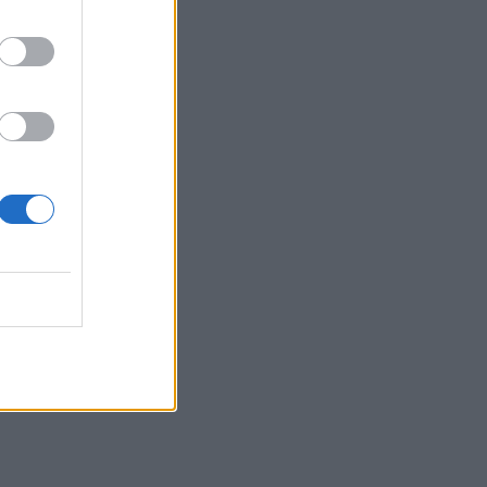
ταξύ
 για
ή
ξία
chi
he US