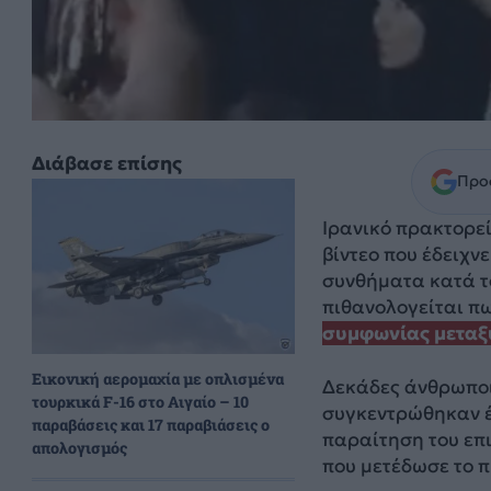
Διάβασε επίσης
Προσ
Ιρανικό πρακτορεί
βίντεο που έδειχ
συνθήματα κατά τ
πιθανολογείται πω
συμφωνίας μεταξ
Εικονική αερομαχία με οπλισμένα
Δεκάδες άνθρωποι
τουρκικά F-16 στο Αιγαίο – 10
συγκεντρώθηκαν έ
παραβάσεις και 17 παραβιάσεις ο
παραίτηση του επ
απολογισμός
που μετέδωσε το π