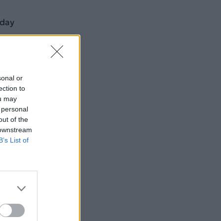
rday
sonal or
ection to
ou may
 personal
out of the
 downstream
B’s List of