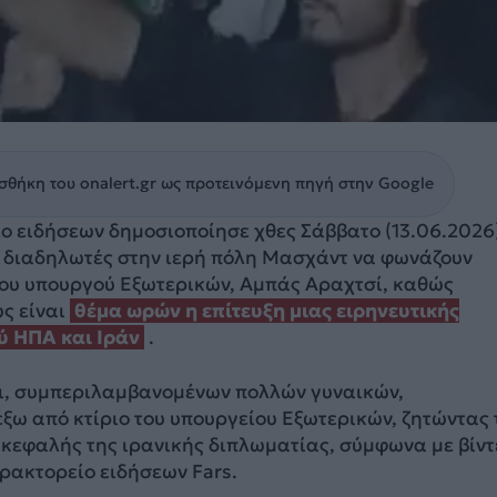
θήκη του onalert.gr ως προτεινόμενη πηγή στην Google
ο ειδήσεων δημοσιοποίησε χθες Σάββατο (13.06.2026
νε διαδηλωτές στην ιερή πόλη Μασχάντ να φωνάζουν
ου υπουργού Εξωτερικών, Αμπάς Αραχτσί, καθώς
ς είναι
θέμα ωρών η επίτευξη μιας ειρηνευτικής
ύ ΗΠΑ και Ιράν
.
, συμπεριλαμβανομένων πολλών γυναικών,
ξω από κτίριο του υπουργείου Εξωτερικών, ζητώντας 
ικεφαλής της ιρανικής διπλωματίας, σύμφωνα με βίντ
ρακτορείο ειδήσεων Fars.