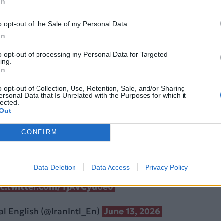
In
o opt-out of the Sale of my Personal Data.
ΠΑ, Ντόναλντ Τραμπ, αλλά και ο πρωθυπουργός του
In
που έχει ρόλο μεσολαβητή στις διαπραγματεύσεις με
Τεχεράνης, ανέφεραν χθες Σάββατο πως η υπογραφή
to opt-out of processing my Personal Data for Targeted
ing.
ο τον τερματισμό του πολέμου έχει προγραμματιστεί
In
o opt-out of Collection, Use, Retention, Sale, and/or Sharing
ersonal Data that Is Unrelated with the Purposes for which it
γείο Εξωτερικών διέψευσε πως αναμένεται η υπογραφ
lected.
Out
 Κυριακή (14.06.2026), εκφράζοντας πάντως αισιοδο
α γίνει «τις προσεχείς ημέρες»
.
CONFIRM
e supporters of the Islamic Republic urged Parliament
 Bagher Ghalibaf and Foreign Minister Abbas Aragh
Data Deletion
Data Access
Privacy Policy
usations they have offered too many concessions to t
ic.twitter.com/TjAVCyu6e0
al English (@IranIntl_En)
June 13, 2026