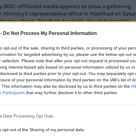
y IRGC-affiliated media appears to show a gathering
n Ministry’s representative office in Mashhad on Satu
testers chant, “Death to Araghchi, the dishonorable
filtrator.”
 -
Do Not Process My Personal Information
ave been…
pic.twitter.com/VlhvUiCFmA
to opt-out of the sale, sharing to third parties, or processing of your per
al English (@IranIntl_En)
June 13, 2026
formation for targeted advertising by us, please use the below opt-out s
r selection. Please note that after your opt-out request is processed y
ΔΙΑΦΗΜΙΣΗ
eing interest-based ads based on personal information utilized by us or
disclosed to third parties prior to your opt-out. You may separately opt-
losure of your personal information by third parties on the IAB’s list of
. This information may also be disclosed by us to third parties on the
IA
Participants
that may further disclose it to other third parties.
l Data Processing Opt Outs
o opt-out of the Sharing of my personal data.