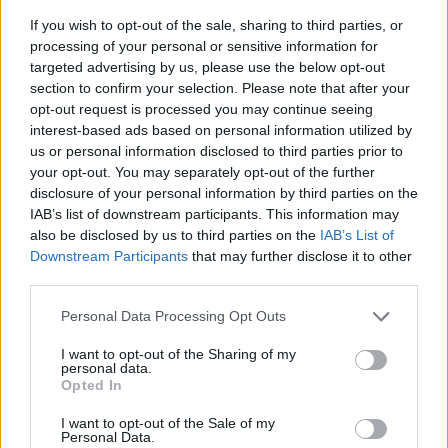
If you wish to opt-out of the sale, sharing to third parties, or
processing of your personal or sensitive information for
Patriot στη Σαουδική
Αιγαίο: Πέντε 
targeted advertising by us, please use the below opt-out
Αραβία: Κάθε μήνα
και επτά παραβ
section to confirm your selection. Please note that after your
επαναξιολογείται η
τρία τουρκικά 
opt-out request is processed you may continue seeing
interest-based ads based on personal information utilized by
ελληνική παρουσία –
επανδρωμένα 
us or personal information disclosed to third parties prior to
Μήνυμα της Αθήνας στο
your opt-out. You may separately opt-out of the further
Ριάντ
disclosure of your personal information by third parties on the
IAB’s list of downstream participants. This information may
also be disclosed by us to third parties on the
IAB’s List of
ΔΙΑΦΗΜΙΣΗ
Downstream Participants
that may further disclose it to other
third parties.
Personal Data Processing Opt Outs
I want to opt-out of the Sharing of my
personal data.
Opted In
I want to opt-out of the Sale of my
Personal Data.