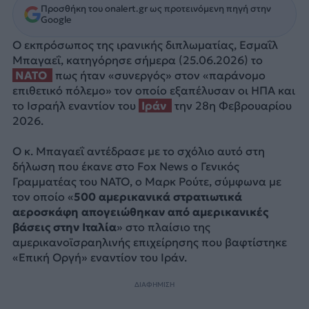
Προσθήκη του onalert.gr ως προτεινόμενη πηγή στην
Google
Ο εκπρόσωπος της ιρανικής διπλωματίας, Εσμαΐλ
Μπαγαεΐ, κατηγόρησε σήμερα (25.06.2026) το
NATO
πως ήταν «συνεργός» στον «παράνομο
επιθετικό πόλεμο» τον οποίο εξαπέλυσαν οι ΗΠΑ και
το Ισραήλ εναντίον του
Ιράν
την 28η Φεβρουαρίου
2026.
Ο κ. Μπαγαεΐ αντέδρασε με το σχόλιο αυτό στη
δήλωση που έκανε στο Fox News ο Γενικός
Γραμματέας του NATO, ο Μαρκ Ρούτε, σύμφωνα με
τον οποίο «
500 αμερικανικά στρατιωτικά
αεροσκάφη απογειώθηκαν από αμερικανικές
βάσεις στην Ιταλία
» στο πλαίσιο της
αμερικανοϊσραηλινής επιχείρησης που βαφτίστηκε
«Επική Οργή» εναντίον του Ιράν.
ΔΙΑΦΗΜΙΣΗ