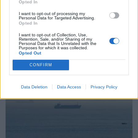
Opted In
I want to opt-out of processing my
Personal Data for Targeted Advertising.
Opted In
I want to opt-out of Collection, Use,
Retention, Sale, and/or Sharing of my
ΣΧΕΤΙΚΑ ΑΡΘΡΑ
Personal Data that Is Unrelated with the
Purposes for which it was collected.
Opted Out
CONFIRM
Data Deletion
Data Access
Privacy Policy