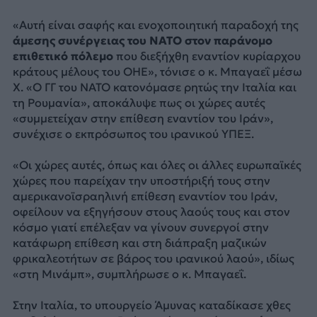
«Αυτή είναι σαφής και ενοχοποιητική παραδοχή της
άμεσης συνέργειας του NATO στον παράνομο
επιθετικό πόλεμο
που διεξήχθη εναντίον κυρίαρχου
κράτους μέλους του ΟΗΕ», τόνισε ο κ. Μπαγαεΐ μέσω
X. «Ο ΓΓ του NATO κατονόμασε ρητώς την Ιταλία και
τη Ρουμανία», αποκάλυψε πως οι χώρες αυτές
«συμμετείχαν στην επίθεση εναντίον του Ιράν»,
συνέχισε ο εκπρόσωπος του ιρανικού ΥΠΕΞ.
«Οι χώρες αυτές, όπως και όλες οι άλλες ευρωπαϊκές
χώρες που παρείχαν την υποστήριξή τους στην
αμερικανοϊσραηλινή επίθεση εναντίον του Ιράν,
οφείλουν να εξηγήσουν στους λαούς τους και στον
κόσμο γιατί επέλεξαν να γίνουν συνεργοί στην
κατάφωρη επίθεση και στη διάπραξη μαζικών
φρικαλεοτήτων σε βάρος του ιρανικού λαού», ιδίως
«στη Μινάμπ», συμπλήρωσε ο κ. Μπαγαεΐ.
Στην Ιταλία, το υπουργείο Άμυνας καταδίκασε χθες