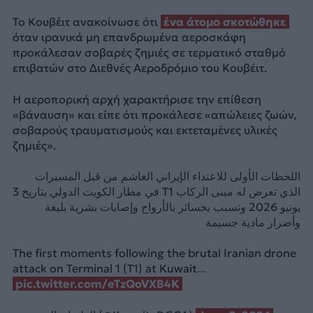
Το Κουβέιτ ανακοίνωσε ότι
ένα άτομο σκοτώθηκε
όταν ιρανικά μη επανδρωμένα αεροσκάφη
προκάλεσαν σοβαρές ζημιές σε τερματικό σταθμό
επιβατών στο Διεθνές Αεροδρόμιο του Κουβέιτ.
Η αεροπορική αρχή χαρακτήρισε την επίθεση
«βάναυση» και είπε ότι προκάλεσε «απώλειες ζωών,
σοβαρούς τραυματισμούς και εκτεταμένες υλικές
ζημιές».
اللحظات الأولى للاعتداء الإيراني الغاشم من قبل المسيرات
الذي تعرض له مبنى الركاب T1 في مطار الكويت الدولي بتاريخ 3
يونيو 2026 وتسبب بخسائر بالأرواح وإصابات بشرية بليغة
وأضرار مادية جسيمة
The first moments following the brutal Iranian drone
attack on Terminal 1 (T1) at Kuwait…
pic.twitter.com/eTzQoVXB4K