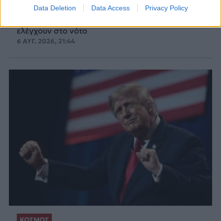
Data Deletion
Data Access
Privacy Policy
ισραηλινά στρατεύματα θα παραδίδουν στη
Βηρυτό σταδιακά ορισμένες περιοχές που
ελέγχουν στο νότο
6 ΑΥΓ. 2026, 21:44
ΚΟΣΜΟΣ