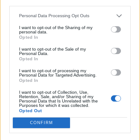
third parties.
Personal Data Processing Opt Outs
I want to opt-out of the Sharing of my
personal data.
Opted In
I want to opt-out of the Sale of my
Personal Data.
Opted In
I want to opt-out of processing my
Personal Data for Targeted Advertising.
Opted In
I want to opt-out of Collection, Use,
Retention, Sale, and/or Sharing of my
Personal Data that Is Unrelated with the
Purposes for which it was collected.
ΚΟΣΜΟΣ
Opted Out
Λίβανος: Το Ισραήλ δεν προσδιορίζει
τις νέες «πιλοτικές ζώνες» όπου θα
CONFIRM
αποσυρθεί ο στρατός
Βάσει της συμφωνίας για εκεχειρία, τα