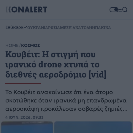
Επίκαιρα
ΟΥΚΡΑΝΙΑ
ΡΩΣΙΑ
ΜΕΣΗ ΑΝΑΤΟΛΗ
ΗΠΑ
ΚΙΝΑ
HOME
ΚΟΣΜΟΣ
Κουβέιτ: Η στιγμή που
ιρανικό drone χτυπά το
διεθνές αεροδρόμιο [vid]
Το Κουβέιτ ανακοίνωσε ότι ένα άτομο
σκοτώθηκε όταν ιρανικά μη επανδρωμένα
αεροσκάφη προκάλεσαν σοβαρές ζημιές
σε τερματικό σταθμό επιβατών του
4 ΙΟΥΝ. 2026, 09:33
αεροδρομίου.