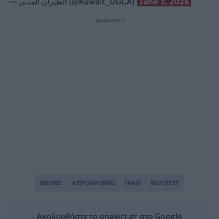
— الطيران المدني (@Kuwait_DGCA)
June 3, 2026
ΔΙΑΦΗΜΙΣΗ
DRONE
ΑΕΡΟΔΡΟΜΙΟ
ΙΡΑΝ
ΚΟΥΒΕΙΤ
Ακολουθήστε το onalert.gr στο
Google