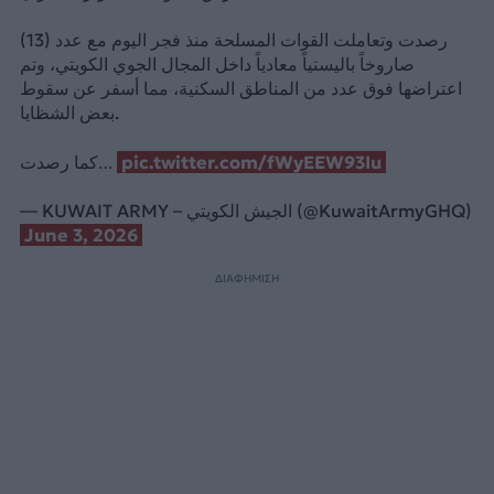
رصدت وتعاملت القوات المسلحة منذ فجر اليوم مع عدد (13)
صاروخاً باليستياً معادياً داخل المجال الجوي الكويتي، وتم
اعتراضها فوق عدد من المناطق السكنية، مما أسفر عن سقوط
بعض الشظايا.
كما رصدت…
pic.twitter.com/fWyEEW93Iu
— KUWAIT ARMY – الجيش الكويتي (@KuwaitArmyGHQ)
June 3, 2026
ΔΙΑΦΗΜΙΣΗ