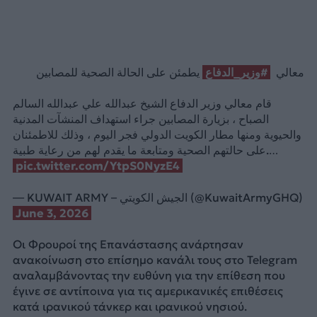
معالي
#وزير_الدفاع
يطمئن على الحالة الصحية للمصابين
قام معالي وزير الدفاع الشيخ عبدالله علي عبدالله السالم
الصباح ، بزيارة المصابين جراء استهداف المنشآت المدنية
والحيوية ومنها مطار الكويت الدولي فجر اليوم ، وذلك للاطمئنان
على حالتهم الصحية ومتابعة ما يقدم لهم من رعاية طبية.…
pic.twitter.com/YtpS0NyzE4
— KUWAIT ARMY – الجيش الكويتي (@KuwaitArmyGHQ)
June 3, 2026
Οι Φρουροί της Επανάστασης ανάρτησαν
ανακοίνωση στο επίσημο κανάλι τους στο Telegram
αναλαμβάνοντας την ευθύνη για την επίθεση που
έγινε σε αντίποινα για τις αμερικανικές επιθέσεις
κατά ιρανικού τάνκερ και ιρανικού νησιού.