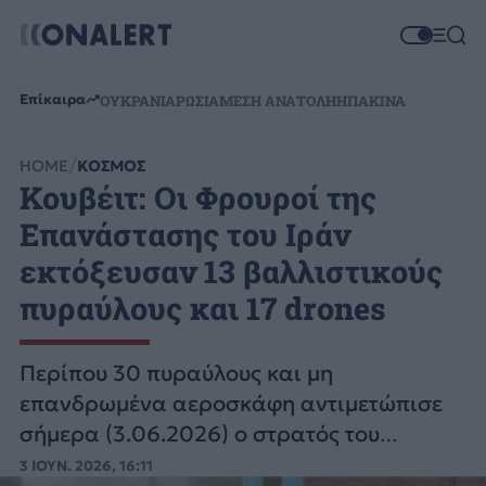
Επίκαιρα
ΟΥΚΡΑΝΙΑ
ΡΩΣΙΑ
ΜΕΣΗ ΑΝΑΤΟΛΗ
ΗΠΑ
ΚΙΝΑ
HOME
ΚΟΣΜΟΣ
Κουβέιτ: Οι Φρουροί της
Επανάστασης του Ιράν
εκτόξευσαν 13 βαλλιστικούς
πυραύλους και 17 drones
Περίπου 30 πυραύλους και μη
επανδρωμένα αεροσκάφη αντιμετώπισε
σήμερα (3.06.2026) ο στρατός του
Κουβέιτ, στο πλαίσιο της επίθεσης.
3 ΙΟΥΝ. 2026, 16:11