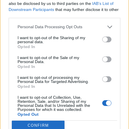
also be disclosed by us to third parties on the
IAB’s List of
Downstream Participants
that may further disclose it to other
Τριμερής αμυντική
Ελληνικοί δορυ
third parties.
συμφωνία: Τουρκία,
μικροδορυφόρο
Σαουδική Αραβία και
στρατιωτική χρ
Personal Data Processing Opt Outs
Πακιστάν ενισχύουν τους
σχεδιασμός το
I want to opt-out of the Sharing of my
δεσμούς τους
αξιοποίηση της
personal data.
πληροφορίας
Opted In
I want to opt-out of the Sale of my
Personal Data.
Opted In
ΔΙΑΦΗΜΙΣΗ
I want to opt-out of processing my
Personal Data for Targeted Advertising.
Opted In
I want to opt-out of Collection, Use,
Retention, Sale, and/or Sharing of my
Personal Data that Is Unrelated with the
Purposes for which it was collected.
Opted Out
CONFIRM