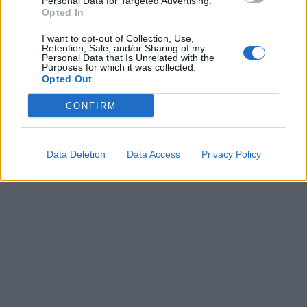
Personal Data for Targeted Advertising.
DF-17: Σε επιχειρησιακή
Νέες παραβιάσε
Opted In
ετοιμότητα οι
παραβάσεις τη
υπερηχητικοί «φονιάδες
στο Αιγαίο με τ
I want to opt-out of Collection, Use,
Retention, Sale, and/or Sharing of my
αεροπλανοφόρων» της
επανδρωμένα 
Personal Data that Is Unrelated with the
Purposes for which it was collected.
Κίνας
Opted Out
CONFIRM
ΔΙΑΦΗΜΙΣΗ
Data Deletion
Data Access
Privacy Policy