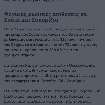
Φονικές ρωσικές επιθέσεις σε
Σούμι και Ζαπορίζια
Παράλληλα επίθεση της Ρωσίας με drones εναντίον
της επαρχίας Σούμι προκάλεσε τον
θάνατο τριών
μελών μιας οικογένειας
: ενός 13χρονου αγοριού,
του 36χρονου πατέρα του και της 73χρονης γιαγιάς
του, ενώ η μητέρα και τα δύο αδέλφια του
τραυματίστηκαν.
Στη Ζαπορίζια, στη νοτιοανατολική Ουκρανία, μία
γυναίκα σκοτώθηκε και τρεις άνθρωποι
τραυματίστηκαν σε επίθεση με drones, σύμφωνα με
τον περιφερειακό κυβερνήτη Ιβάν Φεντόροφ.
Η Ρωσία έπληξε επίσης την επαρχία της Οδησσού με
βαλλιστικό πύραυλο Iskander χθες, Κυριακή, το
βράδυ, με αποτέλεσμα να χάσει τη ζωή του ένας