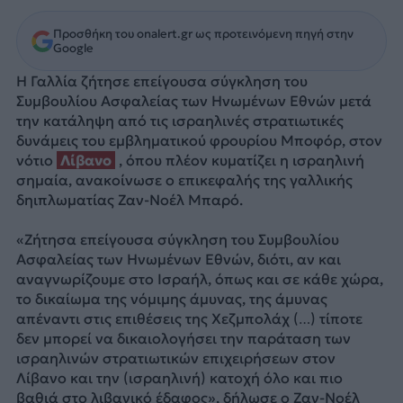
Προσθήκη του onalert.gr ως προτεινόμενη πηγή στην
Google
Η Γαλλία ζήτησε επείγουσα σύγκληση του
Συμβουλίου Ασφαλείας των Ηνωμένων Εθνών μετά
την κατάληψη από τις ισραηλινές στρατιωτικές
δυνάμεις του εμβληματικού φρουρίου Μποφόρ, στον
νότιο
Λίβανο
, όπου πλέον κυματίζει η ισραηλινή
σημαία, ανακοίνωσε ο επικεφαλής της γαλλικής
δηιπλωματίας Ζαν-Νοέλ Μπαρό.
«Ζήτησα επείγουσα σύγκληση του Συμβουλίου
Ασφαλείας των Ηνωμένων Εθνών, διότι, αν και
αναγνωρίζουμε στο Ισραήλ, όπως και σε κάθε χώρα,
το δικαίωμα της νόμιμης άμυνας, της άμυνας
απέναντι στις επιθέσεις της Χεζμπολάχ (…) τίποτε
δεν μπορεί να δικαιολογήσει την παράταση των
ισραηλινών στρατιωτικών επιχειρήσεων στον
Λίβανο και την (ισραηλινή) κατοχή όλο και πιο
βαθιά στο λιβανικό έδαφος», δήλωσε ο Ζαν-Νοέλ