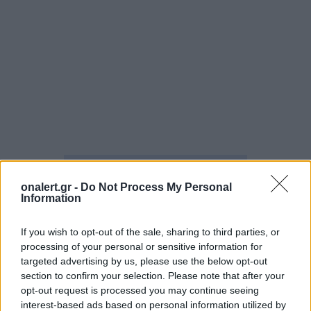
ΓΑΛΛΙΑ
ΙΣΡΑΗΛ
ΛΙΒΑΝΟΣ
ΟΗΕ
onalert.gr -
Do Not Process My Personal
ΣΥΜΒΟΥΛΙΟ ΑΣΦΑΛΕΙΑΣ ΟΗΕ
Information
If you wish to opt-out of the sale, sharing to third parties, or
Ακολουθήστε το onalert.gr στο
Google
processing of your personal or sensitive information for
News
και μάθετε πρώτοι όλες τις ειδήσεις
targeted advertising by us, please use the below opt-out
για την άμυνα.
section to confirm your selection. Please note that after your
opt-out request is processed you may continue seeing
interest-based ads based on personal information utilized by