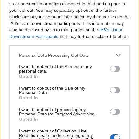
us or personal information disclosed to third parties prior to
your opt-out. You may separately opt-out of the further
Διάβασε επίσης
disclosure of your personal information by third parties on the
IAB’s list of downstream participants. This information may
also be disclosed by us to third parties on the
IAB’s List of
Downstream Participants
that may further disclose it to other
third parties.
Personal Data Processing Opt Outs
I want to opt-out of the Sharing of my
personal data.
Opted In
Stryker για το Στρατό
DF-17: Σε επιχ
Ξηράς μέσω EDA: Θετικές
ετοιμότητα οι
I want to opt-out of the Sale of my
οι ΗΠΑ – Αναμονή για
υπερηχητικοί 
Personal Data.
Opted In
αριθμό, εκδόσεις και
αεροπλανοφόρ
κατάσταση οχημάτων
Κίνας
I want to opt-out of processing my
Personal Data for Targeted Advertising.
Opted In
ΔΙΑΦΗΜΙΣΗ
I want to opt-out of Collection, Use,
Retention, Sale, and/or Sharing of my