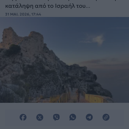
κατάληψη από το Ισραήλ του
εμβληματικού φρουρίου Μποφόρ, στον
31 ΜΑΙ. 2026, 17:44
νότιο Λίβανο.