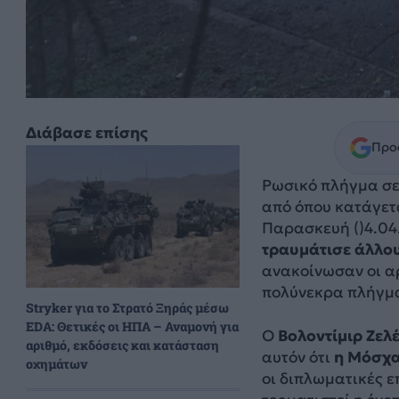
Διάβασε επίσης
Προσ
Ρωσικό πλήγμα σε
από όπου κατάγετ
Παρασκευή ()4.04.
τραυμάτισε άλλου
ανακοίνωσαν οι αρ
πολύνεκρα πλήγμα
Stryker για το Στρατό Ξηράς μέσω
EDA: Θετικές οι ΗΠΑ – Αναμονή για
Ο
Βολοντίμιρ Ζελ
αριθμό, εκδόσεις και κατάσταση
αυτόν ότι
η Μόσχα
οχημάτων
οι διπλωματικές ε