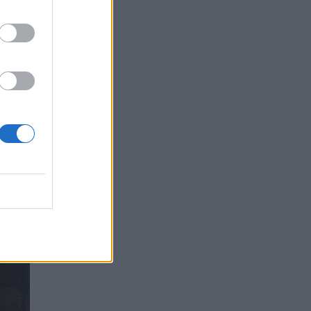
λο.
ους.
είναι