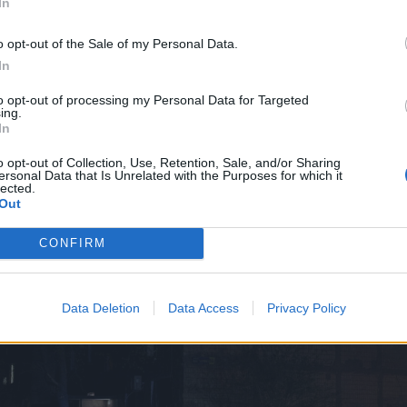
In
λες δυνάμεις μας, θα επιτρέψουν να οριστεί πότε θα
ο πόλεμος
», πρόσθεσε ο κ. Ζελένσκι μέσω Telegram.
o opt-out of the Sale of my Personal Data.
In
άγγελμά του αργότερα ανέφερε πως, σύμφωνα με τα
οιχεία», επρόκειτο για πλήγμα με βαλλιστικό πύραυ
to opt-out of processing my Personal Data for Targeted
ing.
ξε περιοχή κοντά σε κατοικίες, παιγνιδότοπο, δρόμ
In
ν και κάνουν τέτοια πράγματα δεν είναι άνθρωποι, 
πασε ο πρόεδρος της Ουκρανίας.
o opt-out of Collection, Use, Retention, Sale, and/or Sharing
ersonal Data that Is Unrelated with the Purposes for which it
lected.
Out
CONFIRM
Data Deletion
Data Access
Privacy Policy