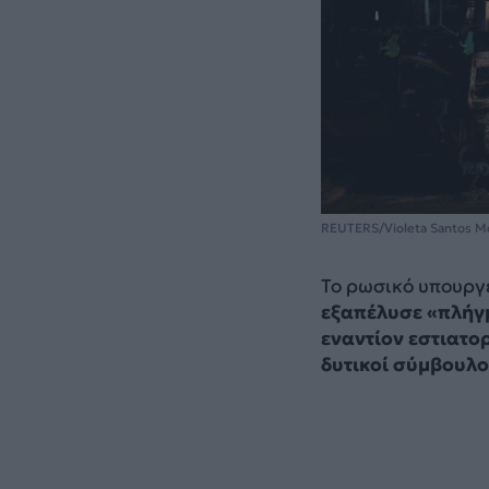
REUTERS/Violeta Santos M
Το ρωσικό υπουργ
εξαπέλυσε «πλήγμ
εναντίον εστιατο
δυτικοί σύμβουλο