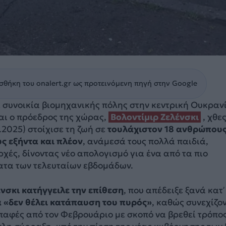
θήκη του onalert.gr ως προτεινόμενη πηγή στην Google
 συνοικία βιομηχανικής πόλης στην κεντρική Ουκραν
αι ο πρόεδρος της χώρας,
Βολοντίμιρ Ζελένσκι
, χθε
2025) στοίχισε τη ζωή σε
τουλάχιστον 18 ανθρώπους
ς εξήντα και πλέον
, ανάμεσά τους πολλά παιδιά,
χές, δίνοντας νέο απολογισμό για ένα από τα πιο
τα των τελευταίων εβδομάδων.
ένσκι κατήγγειλε την επίθεση
, που απέδειξε ξανά κατ’
 «δεν θέλει κατάπαυση του πυρός»
, καθώς συνεχίζο
παφές από τον Φεβρουάριο με σκοπό να βρεθεί τρόπο