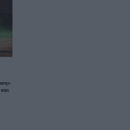
ωση»
 και