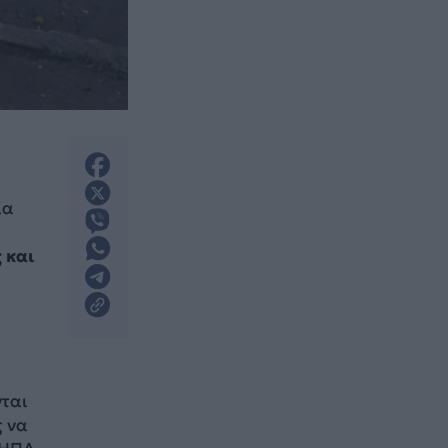
ία
ς
 και
νται
ς να