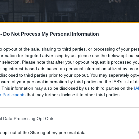
 -
Do Not Process My Personal Information
to opt-out of the sale, sharing to third parties, or processing of your per
formation for targeted advertising by us, please use the below opt-out s
r selection. Please note that after your opt-out request is processed y
eing interest-based ads based on personal information utilized by us or
disclosed to third parties prior to your opt-out. You may separately opt-
losure of your personal information by third parties on the IAB’s list of
. This information may also be disclosed by us to third parties on the
IA
Participants
that may further disclose it to other third parties.
 πυραύλους και drones αποδεικνύει πως η Ρωσία δε
l Data Processing Opt Outs
πόλεμο
. Και μόνο η διεθνής πίεση στη Ρωσία και όλες 
o opt-out of the Sharing of my personal data.
ες για να ενισχυθεί η Ουκρανία, η αντιαεροπορική 