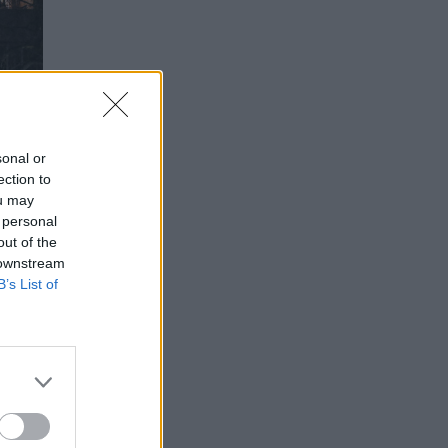
sonal or
ection to
ou may
 personal
out of the
 downstream
B’s List of
ν
οι
μας