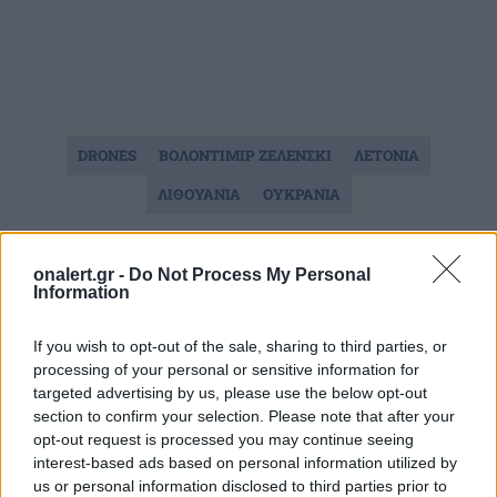
DRONES
ΒΟΛΟΝΤΙΜΙΡ ΖΕΛΕΝΣΚΙ
ΛΕΤΟΝΙΑ
ΛΙΘΟΥΑΝΙΑ
ΟΥΚΡΑΝΙΑ
Ακολουθήστε το onalert.gr στο
Google
onalert.gr -
Do Not Process My Personal
Information
News
και μάθετε πρώτοι όλες τις ειδήσεις
για την άμυνα.
If you wish to opt-out of the sale, sharing to third parties, or
processing of your personal or sensitive information for
targeted advertising by us, please use the below opt-out
section to confirm your selection. Please note that after your
Διάβασε επίσης
opt-out request is processed you may continue seeing
interest-based ads based on personal information utilized by
us or personal information disclosed to third parties prior to