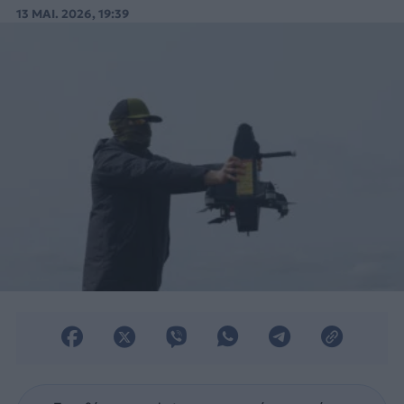
σήμερα ο Ουκρανός πρόεδρος Βολοντίμιρ
13 ΜΑΙ. 2026, 19:39
Ζελένσκι.