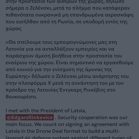
στην προστασία των αιθέρων της χώρας, δήλωσε
σήμερα ο Ζελένσκι, μετά το πλήγμα που κατάφεραν
πιθανότατα ουκρανικά μη επανδρωμένα αεροσκάφη
που εισήλθαν από τη Ρωσία, σε υποδομή εντός της
χώρας
«Θα στείλουμε τους εμπειρογνώμονες μας στη
Λετονία για να ανταλλάξουν εμπειρίες και να
παράσχουν άμεση βοήθεια στην προστασία του
εναέριου της χώρου. Είναι σημαντικό να εργασθούμε
από κοινού για την ενίσχυση της άμυνας της
Ευρώπης» δήλωσε ο Ζελένσκι μέσω ανάρτησης του
στην πλατφόρμα Χ μετά τη συνάντηση του με τον
πρόεδρο της Λετονίας Έντγκαρς Ρινκέβιτς στο
Βουκουρέστι.
I met with the President of Latvia,
@EdgarsRinkevics
. Security cooperation was our
main focus. We count on signing an agreement with
Latvia in the Drone Deal format to build a multi-
layered air defense system against different types of