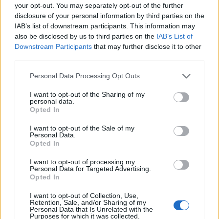
your opt-out. You may separately opt-out of the further
disclosure of your personal information by third parties on the
IAB’s list of downstream participants. This information may
also be disclosed by us to third parties on the
IAB’s List of
Downstream Participants
that may further disclose it to other
third parties.
Εικονική αερομαχία με
Τραμπ: «Είμαι 
Personal Data Processing Opt Outs
οπλισμένα τουρκικά F-16
ικανοποιημένος
I want to opt-out of the Sharing of my
στο Αιγαίο – 10
δουλειά που κά
personal data.
παραβάσεις και 17
Χέγκσεθ»
Opted In
παραβιάσεις ο
I want to opt-out of the Sale of my
απολογισμός
Personal Data.
Opted In
I want to opt-out of processing my
Personal Data for Targeted Advertising.
ΔΙΑΦΗΜΙΣΗ
Opted In
I want to opt-out of Collection, Use,
Retention, Sale, and/or Sharing of my
Personal Data that Is Unrelated with the
Purposes for which it was collected.