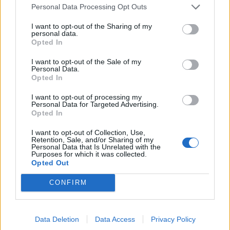
Personal Data Processing Opt Outs
News
και μάθετε πρώτοι όλες τις ειδήσεις
για την άμυνα.
I want to opt-out of the Sharing of my
personal data.
Opted In
I want to opt-out of the Sale of my
Personal Data.
Διάβασε επίσης
Opted In
I want to opt-out of processing my
Personal Data for Targeted Advertising.
Opted In
I want to opt-out of Collection, Use,
Retention, Sale, and/or Sharing of my
Personal Data that Is Unrelated with the
Purposes for which it was collected.
Opted Out
Patriot στη Σαουδική
Αιγαίο: Πέντε 
CONFIRM
Αραβία: Κάθε μήνα
και επτά παραβ
επαναξιολογείται η
τρία τουρκικά 
ελληνική παρουσία –
επανδρωμένα 
Data Deletion
Data Access
Privacy Policy