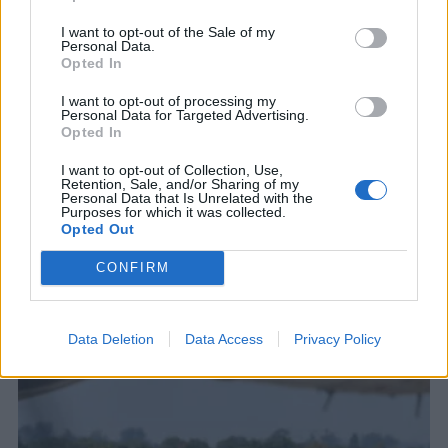
I want to opt-out of the Sale of my
Personal Data.
Opted In
I want to opt-out of processing my
Personal Data for Targeted Advertising.
Opted In
ΚΟΣΜΟΣ
Ευρωπαίος επίτροπος για Θέουτα: Η ΕΕ
I want to opt-out of Collection, Use,
Retention, Sale, and/or Sharing of my
είναι ευάλωτη αν οι συνοριακοί
Personal Data that Is Unrelated with the
Purposes for which it was collected.
έλεγχοι εξαρτώνται από την καλή
Opted Out
θέληση γειτονικών χωρών
Ο πρόεδρος της Θέουτα ανέφερε ότι περίπου
CONFIRM
100 άνθρωποι έχασαν τη ζωή τους
6 ΑΥΓ. 2026, 16:07
Data Deletion
Data Access
Privacy Policy