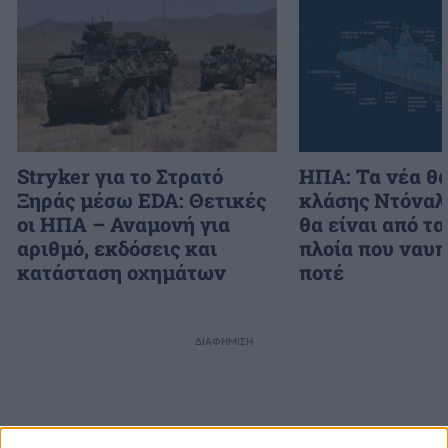
Stryker για το Στρατό
ΗΠΑ: Τα νέα θ
Ξηράς μέσω EDA: Θετικές
κλάσης Ντόναλ
οι ΗΠΑ – Αναμονή για
θα είναι από τα
αριθμό, εκδόσεις και
πλοία που ναυ
κατάσταση οχημάτων
ποτέ
ΔΙΑΦΗΜΙΣΗ