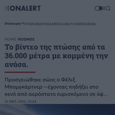
Επίκαιρα
ΟΥΚΡΑΝΙΑ
ΡΩΣΙΑ
ΜΕΣΗ ΑΝΑΤΟΛΗ
ΗΠΑ
ΚΙΝΑ
HOME
ΚΟΣΜΟΣ
Το βίντεο της πτώσης από τα
36.000 μέτρα με κομμένη την
ανάσα.
Προσγειώθηκε σώος ο Φέλιξ
Μπομγκάρτνερ --έχοντας πηδήξει στο
κενό από αερόστατο ευρισκόμενο σε ύψος
άνω των 36 χιλιάδων μέτρων, στην έρημο
14 ΟΚΤ. 2012, 21:43
στο Νέο Μεξικό.