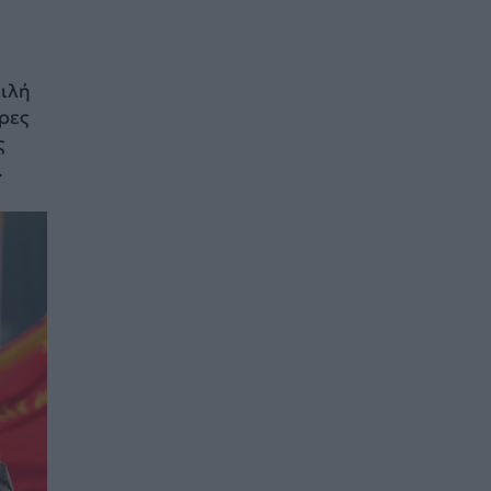
ειλή
ερες
ς
.