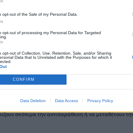
In
o opt-out of the Sale of my Personal Data.
ε επίσης ότι εκατοντάδες Κινέζοι στρατιώτες θα
In
στρατιωτικές εγκαταστάσεις στη Ρωσία.
to opt-out of processing my Personal Data for Targeted
ing.
In
ι είναι «ουδέτερη»
o opt-out of Collection, Use, Retention, Sale, and/or Sharing
νεζικά υπουργεία Άμυνας δεν απάντησαν σε αιτήματα 
ersonal Data that Is Unrelated with the Purposes for which it
lected.
Out
ρίση στην Ουκρανία, η Κίνα έχει διατηρήσει σταθερά 
CONFIRM
 αμερόληπτη στάση και έχει εργαστεί για την προώθ
συνομιλιών, κάτι που είναι συνεπές και σαφές και το έ
θνής κοινότητα», ανέφερε το υπουργείο Εξωτερικών τ
Data Deletion
Data Access
Privacy Policy
 του προς το Reuters. «Τα εμπλεκόμενα μέρη δεν θα
ίζουν σκόπιμα την αντιπαράθεση ή να μεταθέτουν τη