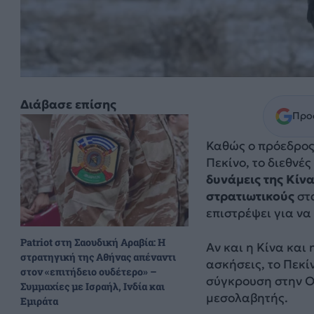
Διάβασε επίσης
Προσ
Καθώς ο πρόεδρος
Πεκίνο, το διεθνέ
δυνάμεις της Κίν
στρατιωτικούς
στα
επιστρέψει για ν
Patriot στη Σαουδική Αραβία: Η
Αν και η Κίνα και
στρατηγική της Αθήνας απέναντι
ασκήσεις, το Πεκί
στον «επιτήδειο ουδέτερο» –
σύγκρουση στην Ο
Συμμαχίες με Ισραήλ, Ινδία και
μεσολαβητής.
Εμιράτα