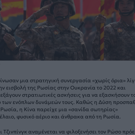
v
οίνωσαν μια στρατηγική συνεργασία «χωρίς όρια» λίγ
ην εισβολή της Ρωσίας στην Ουκρανία το 2022 και
εξάγουν στρατιωτικές ασκήσεις για να εξασκήσουν τ
ύ των ενόπλων δυνάμεών τους. Καθώς η Δύση προσπα
 Ρωσία, η Κίνα παρείχε μια «σανίδα σωτηρίας»
έλαιο, φυσικό αέριο και άνθρακα από τη Ρωσία.
Σι Τζινπίνγκ αναμένεται να φιλοξενήσει τον Ρώσο πρό