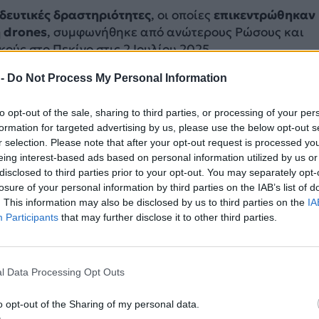
δευτικές δραστηριότητες
, οι οποίες
επικεντρώθηκαν
 drones
, συμφωνήθηκε από ανώτερους Ρώσους και
ούς στο Πεκίνο στις 2 Ιουλίου 2025.
 -
Do Not Process My Personal Information
ποία εξέτασε το Reuters, ανέφερε ότι
περίπου 200 Ρ
παιδευτούν σε στρατιωτικές εγκαταστάσεις σε
to opt-out of the sale, sharing to third parties, or processing of your per
το Πεκίνο και η ανατολική πόλη Ναντζίνγκ
.
formation for targeted advertising by us, please use the below opt-out s
r selection. Please note that after your opt-out request is processed y
ΔΙΑΦΗΜΙΣΗ
eing interest-based ads based on personal information utilized by us or
disclosed to third parties prior to your opt-out. You may separately opt-
losure of your personal information by third parties on the IAB’s list of
. This information may also be disclosed by us to third parties on the
IA
Participants
that may further disclose it to other third parties.
l Data Processing Opt Outs
o opt-out of the Sharing of my personal data.