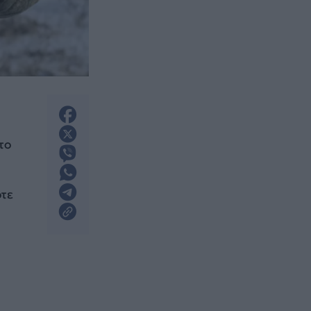
το
οτε