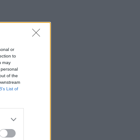
ώσοι
sonal or
ection to
ou may
 personal
out of the
 downstream
B’s List of