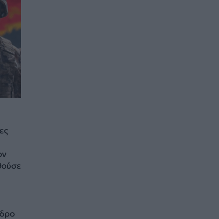
ες
ον
θούσε
εδρο