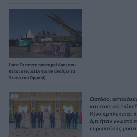
Ιράν: Οι πέντε αυστηροί όροι που
θέτει στις ΗΠΑ για να ανοίξει τα
Στενά του Ορμούζ
Ωστόσο, εκπαιδεύ
και τακτικό επίπε
Κίνα εμπλέκεται 
ό,τι ήταν γνωστό 
ευρωπαϊκής μυστι