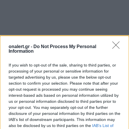
DRONES
ΟΥΚΡΑΝΙΑ
ΡΩΣΙΑ
ΦΩΤΙΑ
onalert.gr -
Do Not Process My Personal
Information
Ακολουθήστε το onalert.gr στο
Google
If you wish to opt-out of the sale, sharing to third parties, or
News
και μάθετε πρώτοι όλες τις ειδήσεις
processing of your personal or sensitive information for
για την άμυνα.
targeted advertising by us, please use the below opt-out
section to confirm your selection. Please note that after your
opt-out request is processed you may continue seeing
interest-based ads based on personal information utilized by
us or personal information disclosed to third parties prior to
Διάβασε επίσης
your opt-out. You may separately opt-out of the further
disclosure of your personal information by third parties on the
IAB’s list of downstream participants. This information may
also be disclosed by us to third parties on the
IAB’s List of