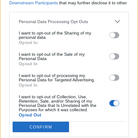
Downstream Participants
that may further disclose it to other
third parties.
Personal Data Processing Opt Outs
I want to opt-out of the Sharing of my
personal data.
Ελληνικοί δορυφόροι και
WSJ: Ο Πούτιν
Opted In
μικροδορυφόροι για
δοκιμάσει τη σ
στρατιωτική χρήση: Ο
ΝΑΤΟ με περιο
I want to opt-out of the Sale of my
Personal Data.
σχεδιασμός του ΓΕΕΘΑ για
εισβολή, εκτιμο
Opted In
αξιοποίηση της
αμερικανικές 
I want to opt-out of processing my
πληροφορίας
υπηρεσίες
Personal Data for Targeted Advertising.
Opted In
I want to opt-out of Collection, Use,
ΔΙΑΦΗΜΙΣΗ
Retention, Sale, and/or Sharing of my
Personal Data that Is Unrelated with the
Purposes for which it was collected.
Opted Out
CONFIRM