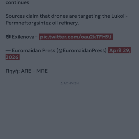
continues
Sources claim that drones are targeting the Lukoil-
Permneftorgsintez oil refinery.
📷 Exilenova+
pic.twitter.com/oau2kTFH9J
— Euromaidan Press (@EuromaidanPress)
April 29,
2026
Πηγή: ΑΠΕ – ΜΠΕ
ΔΙΑΦΗΜΙΣΗ