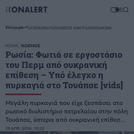
Επίκαιρα
ΟΥΚΡΑΝΙΑ
ΡΩΣΙΑ
ΜΕΣΗ ΑΝΑΤΟΛΗ
ΗΠΑ
ΚΙΝΑ
HOME
ΚΟΣΜΟΣ
Ρωσία: Φωτιά σε εργοστάσιο
του Περμ από ουκρανική
επίθεση – Υπό έλεγχο η
πυρκαγιά στο Τουάπσε [vids]
Μεγάλη πυρκαγιά που είχε ξεσπάσει στο
ρωσικό διυλιστήριο πετρελαίου στην πόλη
Τουάπσε, ύστερα από ουκρανική επίθεση
με drones χθες Τρίτη.
29 ΑΠΡ. 2026, 10:23