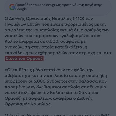
Προσθήκη του onalert.gr ως προτεινόμενη πηγή στην
Google
Ο Διεθνής Οργανισμός Ναυτιλίας (IMO) των
Ηνωμένων Εθνών που είναι επιφορτισμένος με την
ασφάλεια της ναυσιπλοΐας εκτιμά ότι ο αριθμός των
ναυτικών που παραμένουν εγκλωβισμένοι στον
Κόλπο ανέρχεται σε 6.000, σύμφωνα με
ανακοίνωση στην οποία καταδικάζεται η
επανάληψη των εχθροπραξιών στην περιοχή και στα
Στενά του Ορμούζ
.
«Οι επιθέσεις μόνο επιτείνουν τον φόβο, την
αβεβαιότητα και την απελπισία από την οποία ήδη
υποφέρουν οι 6.000 άνθρωποι στην θάλασσα που
παραμένουν εγκλωβισμένοι σε πλοία σε αδυναμία
να εγκαταλείψουν τον Κόλπο (και τα Στενά του
Ορμούζ) με ασφάλεια», αναφέρει ο Διεθνής
Οργανισμός Ναυτιλίας.
Ο Αρσένιο Ντομίνγκες, γενικός γραμματέας του IMO,