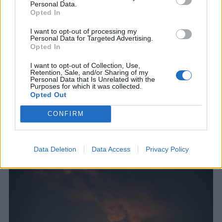
Personal Data.
Opted In
I want to opt-out of processing my
ΚΟΣΜΟΣ
Personal Data for Targeted Advertising.
Συρία και Ρωσία υπέγραψαν μνημόνιο
Opted In
κατανόησης για τις ρωσικές βάσεις σε
I want to opt-out of Collection, Use,
Χμέιμιμ και Ταρτούς
Retention, Sale, and/or Sharing of my
Personal Data that Is Unrelated with the
Μετά από 18 μήνες έντονων διαπραγματεύσεων
Purposes for which it was collected.
οι δύο πλευρές βρήκαν «τη χρυσή τομή» αλλά
Opted Out
κράτησαν «κλειστά τα χαρτιά τους»
CONFIRM
9 ΑΥΓ. 2026, 18:20
Data Deletion
Data Access
Privacy Policy