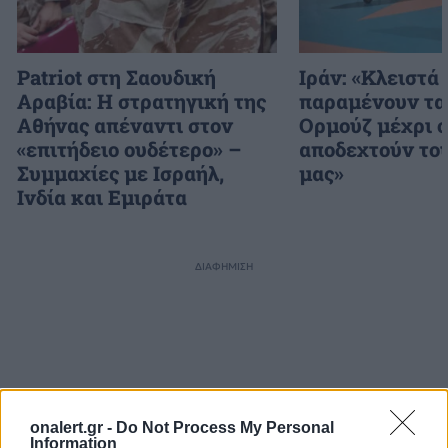
Patriot στη Σαουδική
Ιράν: «Κλειστά
Αραβία: Η στρατηγική της
παραμένουν τα
Αθήνας απέναντι στον
Ορμούζ μέχρι 
«επιτήδειο ουδέτερο» –
αποδεχτούν το
Συμμαχίες με Ισραήλ,
μας»
Ινδία και Εμιράτα
ΔΙΑΦΗΜΙΣΗ
onalert.gr -
Do Not Process My Personal
Information