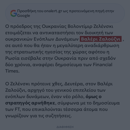
Προσθήκη του onalert.gr ως προτεινόμενη πηγή στην
Google
Ο πρόεδρος της Ουκρανίας Βολοντίμιρ Ζελένσκι
ετοιμάζεται να αντικαταστήσει τον διοικητή των
ουκρανικών Ενόπλων Δυνάμεων
Βαλέρι Ζαλούζνι
,
σε αυτό που θα ήταν η μεγαλύτερη αναδιάρθρωση
της στρατιωτικής ηγεσίας της χώρας αφότου η
Ρωσία εισέβαλε στην Ουκρανία πριν από σχεδόν
δύο χρόνια, αναφέρει δημοσίευμα των Financial
Times.
Ο Ζελένσκι πρότεινε χθες, Δευτέρα, στον Βαλέρι
Ζαλούζνι, αρχηγό του γενικού επιτελείου των
ενόπλων δυνάμεων, έναν νέο ρόλο,
όμως ο
στρατηγός αρνήθηκε
, σύμφωνα με το δημοσίευμα
των FT, που επικαλούνται τέσσερα άτομα που
γνωρίζουν για τις συζητήσεις.
ΔΙΑΦΗΜΙΣΗ