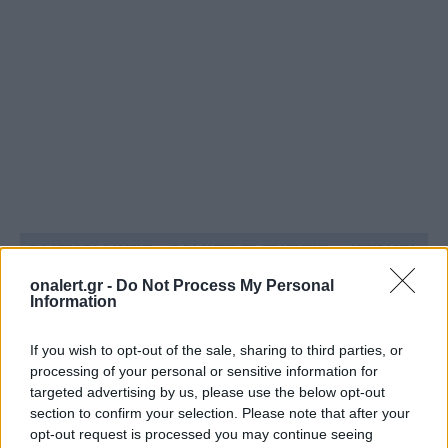
ΒΑΛΕΡΙ ΖΑΛΟΥΖΝΙ
ΒΟΛΟΝΤΙΜΙΡ ΖΕΛΕΝΣΚΙ
ΟΥΚΡΑΝΙΑ
ΟΥΚΡΑΝΙΚΟΣ ΣΤΡΑΤΟΣ
onalert.gr -
Do Not Process My Personal
Information
If you wish to opt-out of the sale, sharing to third parties, or
Ακολουθήστε το onalert.gr στο
Google
processing of your personal or sensitive information for
News
και μάθετε πρώτοι όλες τις ειδήσεις
targeted advertising by us, please use the below opt-out
για την άμυνα.
section to confirm your selection. Please note that after your
opt-out request is processed you may continue seeing