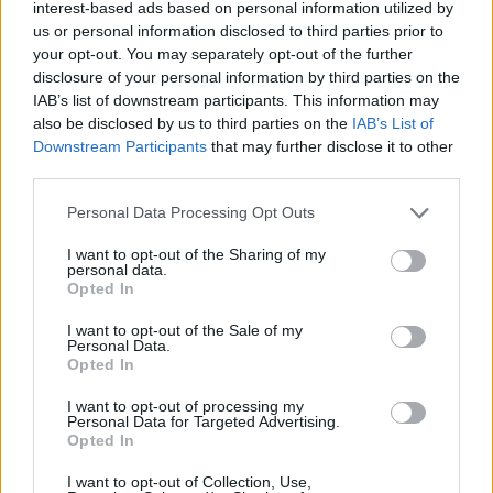
interest-based ads based on personal information utilized by
us or personal information disclosed to third parties prior to
your opt-out. You may separately opt-out of the further
Διάβασε επίσης
disclosure of your personal information by third parties on the
IAB’s list of downstream participants. This information may
also be disclosed by us to third parties on the
IAB’s List of
Downstream Participants
that may further disclose it to other
third parties.
Personal Data Processing Opt Outs
I want to opt-out of the Sharing of my
personal data.
Patriot στη Σαουδική
Αιγαίο: Πέντε 
Opted In
Αραβία: Κάθε μήνα
και επτά παραβ
I want to opt-out of the Sale of my
επαναξιολογείται η
τρία τουρκικά 
Personal Data.
Opted In
ελληνική παρουσία –
επανδρωμένα 
Μήνυμα της Αθήνας στο
I want to opt-out of processing my
Ριάντ
Personal Data for Targeted Advertising.
Opted In
I want to opt-out of Collection, Use,