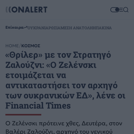
Επίκαιρα
ΟΥΚΡΑΝΙΑ
ΡΩΣΙΑ
ΜΕΣΗ ΑΝΑΤΟΛΗ
ΗΠΑ
ΚΙΝΑ
HOME
ΚΟΣΜΟΣ
«Θρίλερ» με τον Στρατηγό
Ζαλούζνι: «O Ζελένσκι
ετοιμάζεται να
αντικαταστήσει τον αρχηγό
των ουκρανικών ΕΔ», λένε οι
Financial Times
Ο Ζελένσκι πρότεινε χθες, Δευτέρα, στον
Βαλέρι Ζαλούζνι, αρχηγό του γενικού