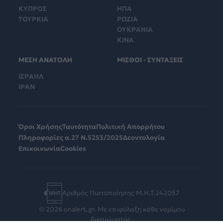
ΚΥΠΡΟΣ
ΗΠΑ
ΤΟΥΡΚΙΑ
ΡΩΣΙΑ
ΟΥΚΡΑΝΙΑ
ΚΙΝΑ
ΜΕΣΗ ΑΝΑΤΟΛΗ
ΜΙΣΘΟΙ - ΣΥΝΤΑΞΕΙΣ
ΙΣΡΑΗΛ
ΙΡΑΝ
Όροι Χρήσης
Ταυτότητα
Πολιτική Απορρήτου
Πληροφορίες α.27 Ν.5253/2025
Δεοντολογία
Επικοινωνία
Cookies
Αριθμός Πιστοποίησης Μ.Η.Τ.242057
© 2026 onalert.gr. Με επιφύλαξη κάθε νομίμου
δικαιώματος.