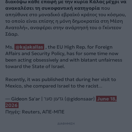
διακόψω κάθε επαφή με την κυρία Κάλας μέχρι να
ανακαλέσει τη συκοφαντική κατηγορία
που
απηύθυνε στο μοναδικό εβραϊκό κράτος του κόσμου,
το οποίο είναι επίσης η μόνη δημοκρατία στη Μέση
Ανατολή», αναφέρει στην ανάρτησή του ο Γκίντεον
Σάαρ.
Ms.
@kajakallas
, the EU High Rep. for Foreign
Affairs and Security Policy, has for some time now
been acting obsessively and with blatant unfairness
toward the State of Israel.
Recently, it was published that during her visit to
Mexico, she compared Israel to the racist…
— Gideon Sa'ar | גדעון סער (@gidonsaar)
June 18,
2026
Πηγές: Reuters, ΑΠΕ-ΜΠΕ
ΔΙΑΦΗΜΙΣΗ