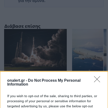
για την άμυνα.
Διάβασε επίσης
Ελληνικοί δορυφόροι και
MQ-4C Triton 
onalert.gr -
Do Not Process My Personal
μικροδορυφόροι για
εντολές από P-
Information
στρατιωτική χρήση: Ο
σε δοκιμή: Εικ
σχεδιασμός του ΓΕΕΘΑ για
μέλλον των να
If you wish to opt-out of the sale, sharing to third parties, or
αξιοποίηση της
επιχειρήσεων
processing of your personal or sensitive information for
πληροφορίας
targeted advertising by us, please use the below opt-out