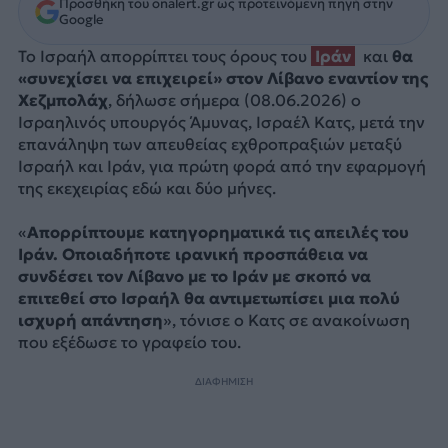
Προσθήκη του onalert.gr ως προτεινόμενη πηγή στην
Google
Το Ισραήλ απορρίπτει τους όρους του
Ιράν
και
θα
«συνεχίσει να επιχειρεί» στον Λίβανο εναντίον της
Χεζμπολάχ
, δήλωσε σήμερα (08.06.2026) ο
Ισραηλινός υπουργός Άμυνας, Ισραέλ Κατς, μετά την
επανάληψη των απευθείας εχθροπραξιών μεταξύ
Ισραήλ και Ιράν, για πρώτη φορά από την εφαρμογή
της εκεχειρίας εδώ και δύο μήνες.
«
Απορρίπτουμε κατηγορηματικά τις απειλές του
Ιράν. Οποιαδήποτε ιρανική προσπάθεια να
συνδέσει τον Λίβανο με το Ιράν με σκοπό να
επιτεθεί στο Ισραήλ θα αντιμετωπίσει μια πολύ
ισχυρή απάντηση
», τόνισε ο Κατς σε ανακοίνωση
που εξέδωσε το γραφείο του.
ΔΙΑΦΗΜΙΣΗ