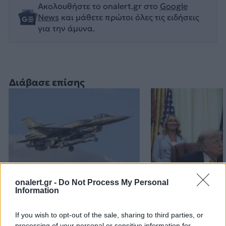
Ακολουθήστε το onalert.gr στο
Google
News
και μάθετε πρώτοι όλες τις ειδήσεις
για την άμυνα.
Διάβασε επίσης
onalert.gr -
Do Not Process My Personal
Εικονική αερομαχία με
Τραμπ: «Είμαι 
Information
οπλισμένα τουρκικά F-16
ικανοποιημένος
στο Αιγαίο – 10
δουλειά που κά
If you wish to opt-out of the sale, sharing to third parties, or
παραβάσεις και 17
Χέγκσεθ»
processing of your personal or sensitive information for