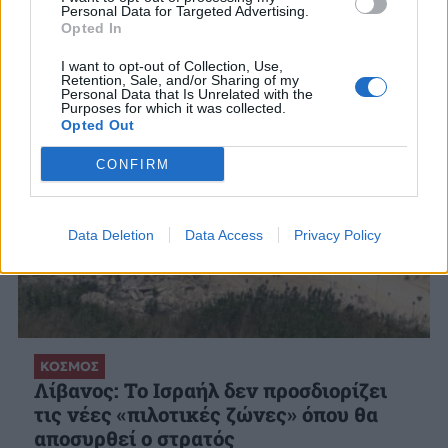
ΣΧΕΤΙΚΑ ΑΡΘΡΑ
Personal Data for Targeted Advertising.
Opted In
I want to opt-out of Collection, Use,
Retention, Sale, and/or Sharing of my
Personal Data that Is Unrelated with the
Purposes for which it was collected.
Opted Out
CONFIRM
Data Deletion
Data Access
Privacy Policy
ΚΟΣΜΟΣ
Λίβανος: Το Ισραήλ δεν προσδιορίζει
τις νέες «πιλοτικές ζώνες» όπου θα
αποσυρθεί ο στρατός