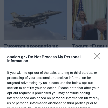
Εικονική αερομαχία με
Τραμπ: «Είμαι 
οπλισμένα τουρκικά F-16
ικανοποιημένος
στο Αιγαίο – 10
δουλειά που κά
onalert.gr -
Do Not Process My Personal
Information
παραβάσεις και 17
Χέγκσεθ»
παραβιάσεις ο
If you wish to opt-out of the sale, sharing to third parties, or
απολογισμός
processing of your personal or sensitive information for
targeted advertising by us, please use the below opt-out
section to confirm your selection. Please note that after your
ΔΙΑΦΗΜΙΣΗ
opt-out request is processed you may continue seeing
interest-based ads based on personal information utilized by
us or personal information disclosed to third parties prior to