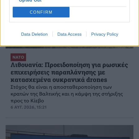
Opted Out
CONFIRM
Data Deletion
Data Access
Privacy Policy
ΝΑΤΟ
Λιθουανία: Προειδοποίηση για ρωσικές
επιχειρήσεις παραπλάνησης με
κατασχεμένα ουκρανικά drones
Στόχος θα είναι η αποσταθεροποίηση των
κρατών της Βαλτικής και η κάμψη της στήριξης
προς το Κίεβο
6 ΑΥΓ. 2026, 15:21