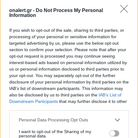
onalert.gr -
Do Not Process My Personal
Information
If you wish to opt-out of the sale, sharing to third parties, or
processing of your personal or sensitive information for
targeted advertising by us, please use the below opt-out
section to confirm your selection. Please note that after your
opt-out request is processed you may continue seeing
interest-based ads based on personal information utilized by
us or personal information disclosed to third parties prior to
your opt-out. You may separately opt-out of the further
AMERICAN AIRLINES
BOEING
BOEING 737
disclosure of your personal information by third parties on the
ΠΡΟΣΓΕΙΩΣΗ
ΦΩΤΙΑ
IAB’s list of downstream participants. This information may
also be disclosed by us to third parties on the
IAB’s List of
Downstream Participants
that may further disclose it to other
third parties.
Ακολουθήστε το onalert.gr στο
Google
News
και μάθετε πρώτοι όλες τις ειδήσεις
Personal Data Processing Opt Outs
για την άμυνα.
I want to opt-out of the Sharing of my
personal data.