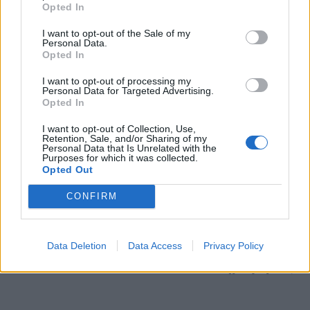
Opted In
I want to opt-out of the Sale of my
Διάβασε επίσης
Personal Data.
Opted In
I want to opt-out of processing my
Personal Data for Targeted Advertising.
Opted In
I want to opt-out of Collection, Use,
Retention, Sale, and/or Sharing of my
Personal Data that Is Unrelated with the
Purposes for which it was collected.
Opted Out
Τριμερής αμυντική
Ελληνικοί δορυ
συμφωνία: Τουρκία,
μικροδορυφόρο
CONFIRM
Σαουδική Αραβία και
στρατιωτική χρ
Πακιστάν ενισχύουν τους
σχεδιασμός το
Data Deletion
Data Access
Privacy Policy
δεσμούς τους
αξιοποίηση της
πληροφορίας