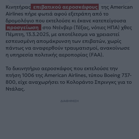
Κινητήρας
επιβατικού αεροσκάφους
της American
Airlines πήρε φωτιά αφού εξετράπη από το
δρομολόγιο που εκτελούσε κι έκανε κατεπείγουσα
προσγείωση
στο Ντένβερ (Τέξας, νότιες ΗΠΑ) χθες
Πέμπτη, 13.3.2025, με αποτέλεσμα να χρειαστεί
εσπευσμένη απομάκρυνση των επιβατών, χωρίς
πάντως να αναφερθούν τραυματισμοί, ανακοίνωσε
η υπηρεσία πολιτικής αεροπορίας (FAA).
Το δικινητήριο αεροσκάφος που εκτελούσε την
πτήση 1006 της American Airlines, τύπου Boeing 737-
800, είχε αναχωρήσει το Κολοράντο Σπρινγκς για το
Ντάλας.
ΔΙΑΦΗΜΙΣΗ