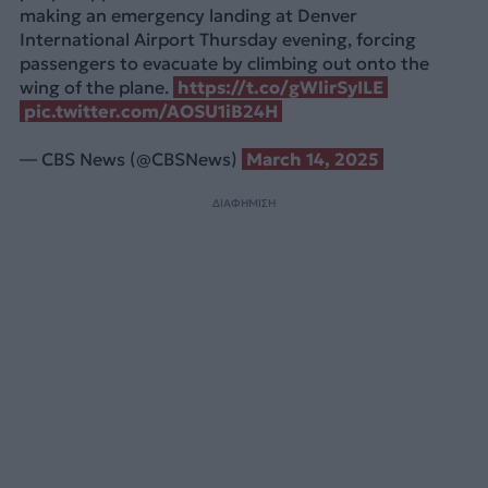
making an emergency landing at Denver
International Airport Thursday evening, forcing
passengers to evacuate by climbing out onto the
wing of the plane.
https://t.co/gWlirSyILE
pic.twitter.com/AOSU1iB24H
— CBS News (@CBSNews)
March 14, 2025
ΔΙΑΦΗΜΙΣΗ