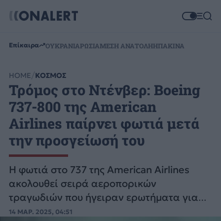
Επίκαιρα
ΟΥΚΡΑΝΙΑ
ΡΩΣΙΑ
ΜΕΣΗ ΑΝΑΤΟΛΗ
ΗΠΑ
ΚΙΝΑ
HOME
ΚΟΣΜΟΣ
Τρόμος στο Ντένβερ: Boeing
737-800 της American
Airlines παίρνει φωτιά μετά
την προσγείωσή του
Η φωτιά στο 737 της American Airlines
ακολουθεί σειρά αεροπορικών
τραγωδιών που ήγειραν ερωτήματα για
την ασφάλεια των αερομεταφορών στις
14 ΜΑΡ. 2025, 04:51