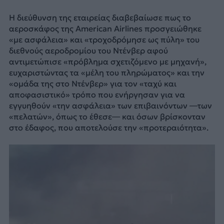
Η διεύθυνση της εταιρείας διαβεβαίωσε πως το
αεροσκάφος της American Airlines προσγειώθηκε
«με ασφάλεια» και «τροχοδρόμησε ως πύλη» του
διεθνούς αεροδρομίου του Ντένβερ αφού
αντιμετώπισε «πρόβλημα σχετιζόμενο με μηχανή»,
ευχαριστώντας τα «μέλη του πληρώματος» και την
«ομάδα της στο Ντένβερ» για τον «ταχύ και
αποφασιστικό» τρόπο που ενήργησαν για να
εγγυηθούν «την ασφάλεια» των επιβαινόντων —των
«πελατών», όπως το έθεσε— και όσων βρίσκονταν
στο έδαφος, που αποτελούσε την «προτεραιότητα».