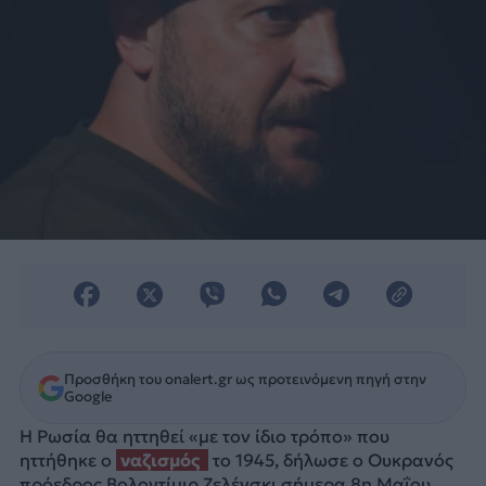
Προσθήκη του onalert.gr ως προτεινόμενη πηγή στην
Google
Η Ρωσία θα ηττηθεί «με τον ίδιο τρόπο» που
ηττήθηκε ο
ναζισμός
το 1945, δήλωσε ο Ουκρανός
πρόεδρος Βολοντίμιρ Ζελένσκι σήμερα 8η Μαΐου,