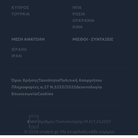
ΚΥΠΡΟΣ
ΗΠΑ
ΤΟΥΡΚΙΑ
ΡΩΣΙΑ
ΟΥΚΡΑΝΙΑ
ΚΙΝΑ
ΜΕΣΗ ΑΝΑΤΟΛΗ
ΜΙΣΘΟΙ - ΣΥΝΤΑΞΕΙΣ
ΙΣΡΑΗΛ
ΙΡΑΝ
Όροι Χρήσης
Ταυτότητα
Πολιτική Απορρήτου
Πληροφορίες α.27 Ν.5253/2025
Δεοντολογία
Επικοινωνία
Cookies
Αριθμός Πιστοποίησης Μ.Η.Τ.242057
© 2026 onalert.gr. Με επιφύλαξη κάθε νομίμου
δικαιώματος.