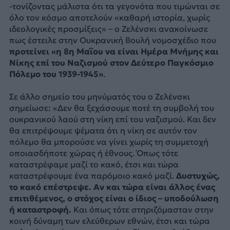
-τονίζοντας μάλιστα ότι τα γεγονότα που τιμώνται σε
όλο τον κόσμο αποτελούν «καθαρή ιστορία, χωρίς
ιδεολογικές προσμίξεις» – ο Ζελένσκι ανακοίνωσε
πως έστειλε στην Ουκρανική Βουλή νομοσχέδιο που
προτείνει «η 8η Μαΐου να είναι Ημέρα Μνήμης και
Νίκης επί του Ναζισμού στον Δεύτερο Παγκόσμιο
Πόλεμο του 1939-1945»
.
Σε άλλο σημείο του μηνύματός του ο Ζελένσκι
σημείωσε: «Δεν θα ξεχάσουμε ποτέ τη συμβολή του
ουκρανικού λαού στη νίκη επί του ναζισμού. Και δεν
θα επιτρέψουμε ψέματα ότι η νίκη σε αυτόν τον
πόλεμο θα μπορούσε να γίνει χωρίς τη συμμετοχή
οποιασδήποτε χώρας ή έθνους. Όπως τότε
καταστρέφαμε μαζί το κακό, έτσι και τώρα
καταστρέφουμε ένα παρόμοιο κακό μαζί.
Δυστυχώς,
το κακό επέστρεψε. Αν και τώρα είναι άλλος ένας
επιτιθέμενος, ο στόχος είναι ο ίδιος – υποδούλωση
ή καταστροφή.
Και όπως τότε στηριζόμασταν στην
κοινή δύναμη των ελεύθερων εθνών, έτσι και τώρα