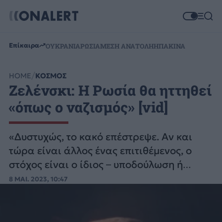
Επίκαιρα
ΟΥΚΡΑΝΙΑ
ΡΩΣΙΑ
ΜΕΣΗ ΑΝΑΤΟΛΗ
ΗΠΑ
ΚΙΝΑ
HOME
ΚΟΣΜΟΣ
Ζελένσκι: Η Ρωσία θα ηττηθεί
«όπως ο ναζισμός» [vid]
«Δυστυχώς, το κακό επέστρεψε. Αν και
τώρα είναι άλλος ένας επιτιθέμενος, ο
στόχος είναι ο ίδιος – υποδούλωση ή
καταστροφή», ανέφερε ο Ζελένσκι.
8 ΜΑΙ. 2023, 10:47