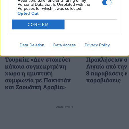
Retention, Sale, and/or Sharing of my
Personal Data that Is Unrelated with the
Purposes for which it was collected.
Opted Out
CONFIRM
Data Deletion
Data Access
Privacy Policy
Τουρκία: «Δεν στοχεύει
Προκλήσεων συ
κάποια συγκεκριμένη
Αιγαίο από την
χώρα η αμυντική
8 παραβάσεις κ
συμφωνία με Πακιστάν
παραβιάσεις
και Σαουδική Αραβία»
ΔΙΑΦΗΜΙΣΗ