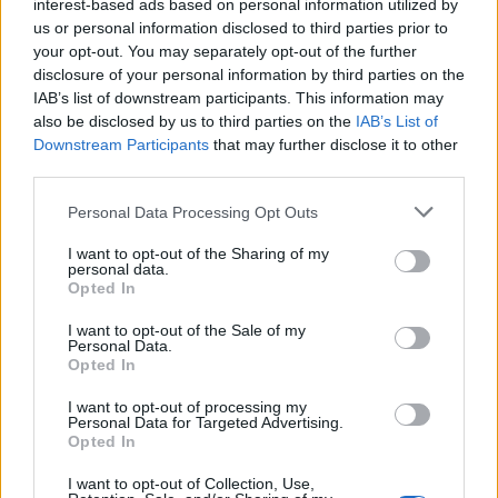
interest-based ads based on personal information utilized by
us or personal information disclosed to third parties prior to
your opt-out. You may separately opt-out of the further
disclosure of your personal information by third parties on the
IAB’s list of downstream participants. This information may
also be disclosed by us to third parties on the
IAB’s List of
Downstream Participants
that may further disclose it to other
third parties.
ΒΟΛΟΝΤΙΜΙΡ ΖΕΛΕΝΣΚΙ
ΗΜΕΡΑ ΜΝΗΜΗΣ
ΝΑΖΙΣΜΟΣ
Personal Data Processing Opt Outs
ΡΩΣΙΑ
I want to opt-out of the Sharing of my
personal data.
Opted In
Ακολουθήστε το onalert.gr στο
Google
I want to opt-out of the Sale of my
Personal Data.
News
και μάθετε πρώτοι όλες τις ειδήσεις
Opted In
για την άμυνα.
I want to opt-out of processing my
Personal Data for Targeted Advertising.
Opted In
I want to opt-out of Collection, Use,
Διάβασε επίσης