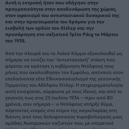
Αυτή η εκτροπή ήταν που οδήγησε στην
πραγματικότητα στην αποδυνάμωση της χώρας
,
στον αφανισμό του αντιστασιακού δυναμικού της
και στην
προετοιμασία του δρόμου για την
εισβολή των ορδών του Χίτλερ και την
προσάρτηση στο ναζιστικό Τρίτο Ράιχ το Μάρτιο
του 1938.
Από την πλευρά του το Λαϊκό Κόμμα εξακολουθεί ως
σήμερα να τονίζει την “αντιστασιακή” στάση που
φέρεται να κράτησε η κυβέρνηση Ντόλφους τους
μήνες που ακολούθησαν τον Εμφύλιο, απέναντι στον
επελαύνοντα τότε Εθνικοσοσιαλισμό της γειτονικής
Γερμανίας του Αδόλφου Χίτλερ. Η επιχειρηματολογία
αυτή ενισχύεται, σύμφωνα με τους ίδιους, και από το
γεγονός πως στις 25 Ιουλίου 1934 —πριν από 80
χρόνια, σαν σήμερα— ο Ντόλφους υπήρξε θύμα,
πέφτοντας νεκρός στο κτίριο της καγκελαρίας στη
Βιέννη, από τους δολοφονικούς πυροβολισμούς μιας
ομάδας Αυστριακών ναζιστών που, με οπερετικό