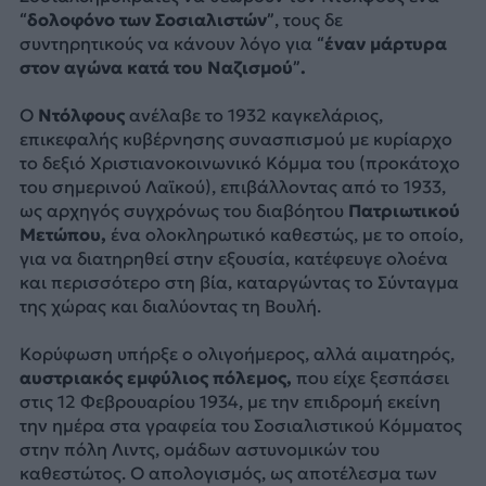
“δολοφόνο των Σοσιαλιστών”
, τους δε
συντηρητικούς να κάνουν λόγο για
“έναν μάρτυρα
στον αγώνα κατά του Ναζισμού”.
Ο
Ντόλφους
ανέλαβε το 1932 καγκελάριος,
επικεφαλής κυβέρνησης συνασπισμού με κυρίαρχο
το δεξιό Χριστιανοκοινωνικό Κόμμα του (προκάτοχο
του σημερινού Λαϊκού), επιβάλλοντας από το 1933,
ως αρχηγός συγχρόνως του διαβόητου
Πατριωτικού
Μετώπου,
ένα ολοκληρωτικό καθεστώς, με το οποίο,
για να διατηρηθεί στην εξουσία, κατέφευγε ολοένα
και περισσότερο στη βία, καταργώντας το Σύνταγμα
της χώρας και διαλύοντας τη Βουλή.
Κορύφωση υπήρξε ο ολιγοήμερος, αλλά αιματηρός,
αυστριακός εμφύλιος πόλεμος,
που είχε ξεσπάσει
στις 12 Φεβρουαρίου 1934, με την επιδρομή εκείνη
την ημέρα στα γραφεία του Σοσιαλιστικού Κόμματος
στην πόλη Λιντς, ομάδων αστυνομικών του
καθεστώτος. Ο απολογισμός, ως αποτέλεσμα των