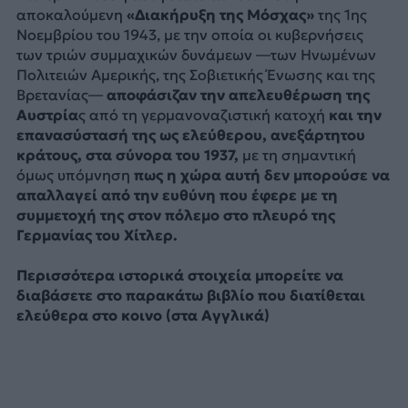
αποκαλούμενη
«Διακήρυξη της Μόσχας»
της 1ης
Νοεμβρίου του 1943, με την οποία οι κυβερνήσεις
των τριών συμμαχικών δυνάμεων —των Ηνωμένων
Πολιτειών Αμερικής, της Σοβιετικής Ένωσης και της
Βρετανίας—
αποφάσιζαν την απελευθέρωση της
Αυστρία
ς από τη γερμανοναζιστική κατοχή
και την
επανασύστασή της ως ελεύθερου, ανεξάρτητου
κράτους, στα σύνορα του 1937,
με τη σημαντική
όμως υπόμνηση
πως η χώρα αυτή δεν μπορούσε να
απαλλαγεί από την ευθύνη που έφερε με τη
συμμετοχή της στον πόλεμο στο πλευρό της
Γερμανίας του Χίτλερ.
Περισσότερα ιστορικά στοιχεία μπορείτε να
διαβάσετε στο παρακάτω βιβλίο που διατίθεται
ελεύθερα στο κοινο (στα Αγγλικά)