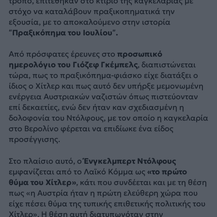
τρόπο, επιτέθηκαν στο κτίριο της καγκελαρίας με
στόχο να καταλάβουν πραξικοπηματικά την
εξουσία, με το αποκαλούμενο στην ιστορία
“Πραξικόπημα του Ιουλίου”.
Από πρόσφατες έρευνες στο
προσωπικό
ημερολόγιο του Γιόζεφ Γκέμπελς
, διαπιστώνεται
τώρα, πως το πραξικόπημα-φιάσκο είχε διατάξει ο
ίδιος ο Χίτλερ και πως αυτό δεν υπήρξε μεμονωμένη
ενέργεια Αυστριακών ναζιστών όπως πιστεύονταν
επί δεκαετίες, ενώ δεν ήταν καν σχεδιασμένη η
δολοφονία του Ντόλφους, με τον οποίο η καγκελαρία
στο Βερολίνο φέρεται να επιδίωκε ένα είδος
προσέγγισης.
Στο πλαίσιο αυτό, ο
Ένγκελμπερτ Ντόλφους
εμφανίζεται από το Λαϊκό Κόμμα ως
«το πρώτο
θύμα του Χίτλερ»
, κάτι που συνδέεται και με τη θέση
πως «η Αυστρία ήταν η πρώτη ελεύθερη χώρα που
είχε πέσει θύμα της τυπικής επιθετικής πολιτικής του
Χίτλερ». Η θέση αυτή διατυπωνόταν στην