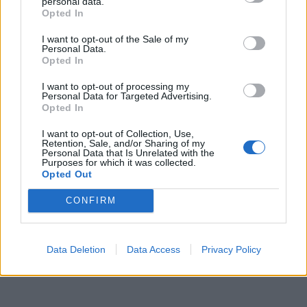
personal data.
Opted In
I want to opt-out of the Sale of my
Personal Data.
Opted In
ΔΙΑΒΑΣΤΕ ΕΠΙΣΗΣ:
I want to opt-out of processing my
Personal Data for Targeted Advertising.
Opted In
ΒΙΝΤΕΟ: Ποιοι είναι οι 10 πιο διάσημοι
κατάσκοποι της ιστορίας;
I want to opt-out of Collection, Use,
Retention, Sale, and/or Sharing of my
Personal Data that Is Unrelated with the
Αμέλια Έρχαρτ, μια πιλότος που έμεινε στην
Purposes for which it was collected.
ιστορία- ΦΙΛΜ ΕΠΟΧΗΣ
Opted Out
CONFIRM
ΦΑΚΕΛΟΣ ΚΥΠΡΟΥ 1974:Πως φθάσαμε στην
εισβολή του Αττίλα.Φωτογραφίες ντοκουμέντο.
ΔΙΑΦΗΜΙΣΗ
Data Deletion
Data Access
Privacy Policy