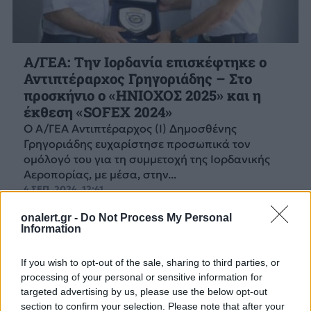
Α/ΓΕΑ: Την Ιορδανία επισκέφτηκε ο
Αντιπτέραρχος Γρηγοριάδης – Στο
προσκήνιο ο «ΗΝΙΟΧΟΣ 2025» και η
έκθεση «SOFEX 2024»
Ο Α/ΓΕΑ Αντιπτέραρχος (Ι) Δημοσθένης
Γρηγοριάδης ευχαρίστησε προσωπικά τον
ομόλογό του για τη συμμετοχή της Ιορδανικής
Αεροπορίας, με μέσα, στην...
4 ΣΕΠ. 2024, 12:41
onalert.gr -
Do Not Process My Personal
Information
If you wish to opt-out of the sale, sharing to third parties, or
processing of your personal or sensitive information for
targeted advertising by us, please use the below opt-out
section to confirm your selection. Please note that after your