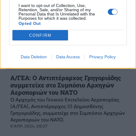
I want to opt-out of Collection, Use,
Retention, Sale, and/or Sharing of my
Personal Data that Is Unrelated with the
Purposes for which it was collected.
Opted Out
CONFIRM
Data Deletion
Data Access
Privacy Policy
Α/ΓΕΑ: Ο Αντιπτέραρχος Γρηγοριάδης
συμμετείχε στο Συμπόσιο Αρχηγών
Αεροποριών του NATO
Ο Αρχηγός του Γενικού Επιτελείου Αεροπορίας
(Α/ΓΕΑ), Αντιπτέραρχος (Ι) Δημοσθένης
Γρηγοριάδης, συμμετείχε στο Συμπόσιο Αρχηγών
Αεροποριών του ΝΑΤΟ.
8 ΑΠΡ. 2024, 08:27