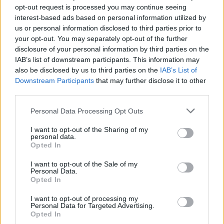
opt-out request is processed you may continue seeing
interest-based ads based on personal information utilized by
us or personal information disclosed to third parties prior to
your opt-out. You may separately opt-out of the further
disclosure of your personal information by third parties on the
IAB’s list of downstream participants. This information may
also be disclosed by us to third parties on the
IAB’s List of
Downstream Participants
that may further disclose it to other
Σχολή Ικάρων: Ο Α/ΓΕΑ Αντιπτέραρχος
third parties.
Γρηγοριάδης επισκέφτηκε το μέλλον
Personal Data Processing Opt Outs
της Πολεμικής Αεροπορίας
Την Τρίτη 11 Ιουνίου 2024, ο Αρχηγός του Γενικού
I want to opt-out of the Sharing of my
personal data.
Επιτελείου Αεροπορίας (ΓΕΑ), Αντιπτέραρχος (Ι)
Opted In
Δημοσθένης Γρηγοριάδης επισκέφθηκε τη Σχολή
Ικάρων.
I want to opt-out of the Sale of my
Personal Data.
12 ΙΟΥΝ. 2024, 09:33
Opted In
I want to opt-out of processing my
Personal Data for Targeted Advertising.
Opted In