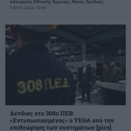
υπουργός Εθνικής Άμυνας, Νίκος Δένδιας.
3 ΙΟΥΛ. 2024, 13:05
Δένδιας στο 308ο ΠΕΒ:
«Εντυπωσιασμένος» ο ΥΕΘΑ από την
επιθεώρηση των συστημάτων [pics]