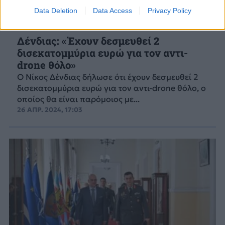
Data Deletion
Data Access
Privacy Policy
Δένδιας: «Έχουν δεσμευθεί 2
δισεκατομμύρια ευρώ για τον αντι-
drone θόλο»
Ο Νίκος Δένδιας δήλωσε ότι έχουν δεσμευθεί 2
δισεκατομμύρια ευρώ για τον αντι-drone θόλο, ο
οποίος θα είναι παρόμοιος με...
26 ΑΠΡ. 2024, 17:03