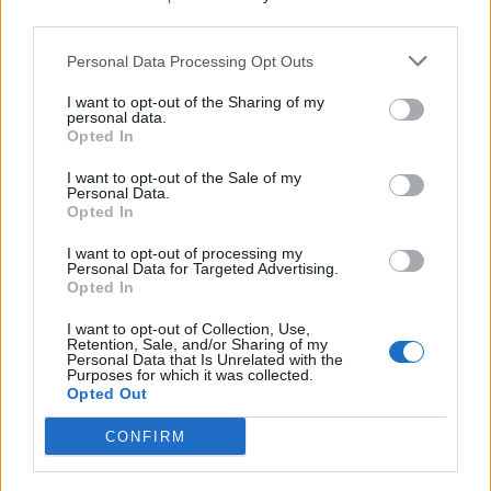
Δένδιας: Με την «Ατζέντα 2030» οι
third parties.
Ένοπλες Δυνάμεις και ο Στρατός
εισέρχονται σε μια νέα εποχή [vid]
Personal Data Processing Opt Outs
Ο Νίκος Δένδιας παρακολούθησε τη Δοξολογία
I want to opt-out of the Sharing of my
που τελέστηκε στον Ιερό Ναό Αγίου Γεωργίου,
personal data.
Opted In
στην οποία χοροστάτησε ο Σεβασμιώτατος
Μητροπολίτης Χαλκίδος.
I want to opt-out of the Sale of my
10 ΜΑΙ. 2024, 15:39
Personal Data.
Opted In
I want to opt-out of processing my
Personal Data for Targeted Advertising.
Opted In
I want to opt-out of Collection, Use,
Retention, Sale, and/or Sharing of my
Personal Data that Is Unrelated with the
Purposes for which it was collected.
Opted Out
CONFIRM