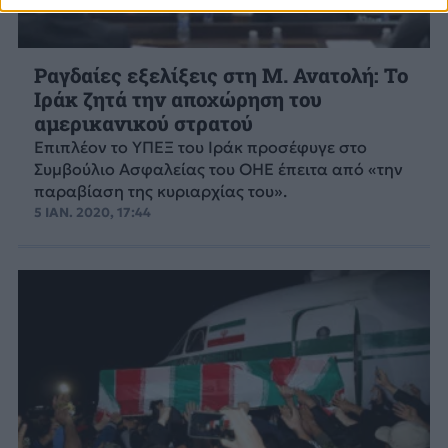
Ραγδαίες εξελίξεις στη Μ. Ανατολή: Το
Ιράκ ζητά την αποχώρηση του
αμερικανικού στρατού
Επιπλέον το ΥΠΕΞ του Ιράκ προσέφυγε στο
Συμβούλιο Ασφαλείας του ΟΗΕ έπειτα από «την
παραβίαση της κυριαρχίας του».
5 ΙΑΝ. 2020, 17:44