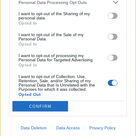
Personal Data Processing Opt Outs
Ιράν: Στόχοι των αντιποίνων για τον
Σουλεϊμανί η Χάιφα και στρατιωτικές
I want to opt-out of the Sharing of my
personal data.
εγκαταστάσεις του Ισραήλ
Opted In
Τις απειλές απηύθυνε ο πρώην αρχηγός των
I want to opt-out of the Sale of my
Φρουρών της Επανάστασης, μεταδόθηκαν δε
Personal Data.
από την κρατική τηλεόραση του Ιράν.
Opted In
5 ΙΑΝ. 2020, 19:15
I want to opt-out of processing my
Personal Data for Targeted Advertising.
Opted In
I want to opt-out of Collection, Use,
Retention, Sale, and/or Sharing of my
Personal Data that Is Unrelated with the
Purposes for which it was collected.
Opted Out
CONFIRM
Data Deletion
Data Access
Privacy Policy