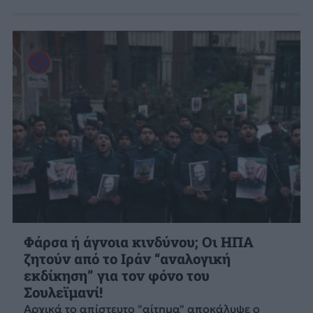
Φάρσα ή άγνοια κινδύνου; Οι ΗΠΑ
ζητούν από το Ιράν “αναλογική
εκδίκηση” για τον φόνο του
Σουλεϊμανί!
Αρχικά το απίστευτο "αίτημα" αποκάλυψε ο