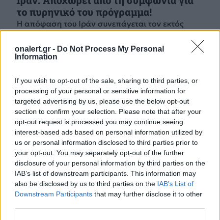
Ιράν: Αποχωρεί από τη συμφωνία για
το πυρηνικό του πρόγραμμα!
Η απόφαση του Ιράν συνεπάγεται τον εκτός
κάθε ελέγχου εμπλουτισμό ουρανίου, κάτι που η
διεθνής κοινότητα ήθελε με κάθε τρόπο...
onalert.gr -
Do Not Process My Personal
5 ΙΑΝ. 2020, 20:25
Information
If you wish to opt-out of the sale, sharing to third parties, or
processing of your personal or sensitive information for
targeted advertising by us, please use the below opt-out
section to confirm your selection. Please note that after your
opt-out request is processed you may continue seeing
interest-based ads based on personal information utilized by
us or personal information disclosed to third parties prior to
your opt-out. You may separately opt-out of the further
disclosure of your personal information by third parties on the
IAB’s list of downstream participants. This information may
also be disclosed by us to third parties on the
IAB’s List of
Downstream Participants
that may further disclose it to other
third parties.