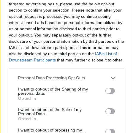
targeted advertising by us, please use the below opt-out
section to confirm your selection. Please note that after your
opt-out request is processed you may continue seeing
interest-based ads based on personal information utilized by
us or personal information disclosed to third parties prior to
your opt-out. You may separately opt-out of the further
disclosure of your personal information by third parties on the
IAB’s list of downstream participants. This information may
also be disclosed by us to third parties on the
IAB’s List of
Downstream Participants
that may further disclose it to other
third parties.
Άρθρο Βαρουφάκη κατά των
“πιστωτών Λεβιάθαν” που κάνουν τη
Personal Data Processing Opt Outs
ζωή των Ελλήνων “σύντομη”
I want to opt-out of the Sharing of my
Ο πρώην υπουργός Οικονομικών Γιάνης
personal data.
Opted In
Βαρουφάκης με άρθρο του υποστηρίζει ότι οι
δανειστές δεν θέλησαν ποτέ να ακούσουν τις
I want to opt-out of the Sale of my
ελληνικές...
Personal Data.
29 ΙΟΥΛ. 2015, 07:54
Opted In
I want to opt-out of processing my