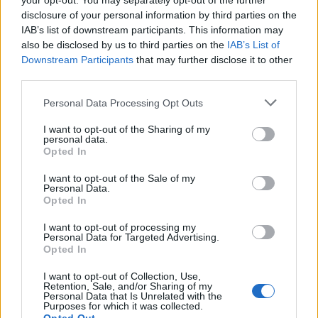
your opt-out. You may separately opt-out of the further
disclosure of your personal information by third parties on the
IAB’s list of downstream participants. This information may
also be disclosed by us to third parties on the
IAB’s List of
Downstream Participants
that may further disclose it to other
third parties.
Barak MX: «Έπεσαν οι υπογραφές» για
την απόκτηση του ισραηλινού
Personal Data Processing Opt Outs
συστήματος αεράμυνας από τη
I want to opt-out of the Sharing of my
Σλοβακία
personal data.
Opted In
Το υπουργείο Άμυνας του Ισραήλ ανακοίνωσε
σήμερα ότι ολοκλήρωσε την πώληση του
I want to opt-out of the Sale of my
συστήματος αεράμυνας Barak MX στη Σλοβακία,
Personal Data.
έναντι 560...
Opted In
23 ΔΕΚ. 2024, 16:48
I want to opt-out of processing my
Personal Data for Targeted Advertising.
Opted In
I want to opt-out of Collection, Use,
Retention, Sale, and/or Sharing of my
Personal Data that Is Unrelated with the
Purposes for which it was collected.