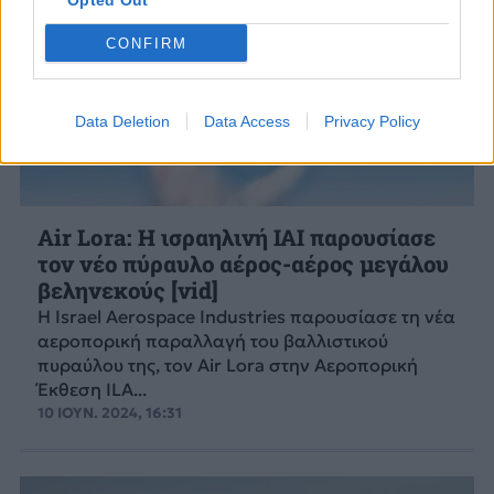
Opted Out
CONFIRM
Data Deletion
Data Access
Privacy Policy
Air Lora: Η ισραηλινή IAI παρουσίασε
τον νέο πύραυλο αέρος-αέρος μεγάλου
βεληνεκούς [vid]
Η Israel Aerospace Industries παρουσίασε τη νέα
αεροπορική παραλλαγή του βαλλιστικού
πυραύλου της, τον Air Lora στην Αεροπορική
Έκθεση ILA...
10 ΙΟΥΝ. 2024, 16:31