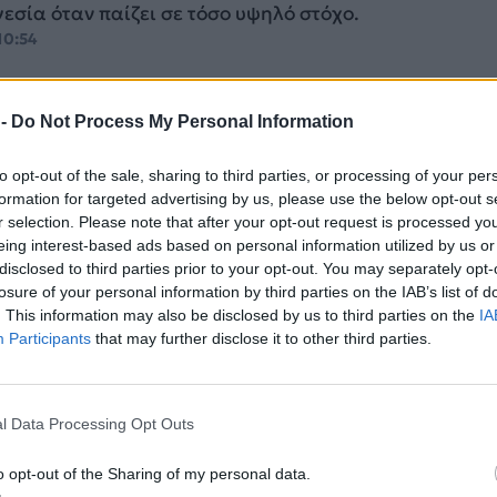
γεσία όταν παίζει σε τόσο υψηλό στόχο.
10:54
 -
Do Not Process My Personal Information
to opt-out of the sale, sharing to third parties, or processing of your per
ρο έφυγε – Ποιός κυβερνά τη Βενεζουέλα
formation for targeted advertising by us, please use the below opt-out s
r selection. Please note that after your opt-out request is processed y
ότερο από μία δεκαετία, την πραγματική εξουσία στη
eing interest-based ads based on personal information utilized by us or
 - πέραν του Μαδούρο - ασκούσε ένας μικρός κύκλος
disclosed to third parties prior to your opt-out. You may separately opt-
.
losure of your personal information by third parties on the IAB’s list of
 08:45
. This information may also be disclosed by us to third parties on the
IA
Participants
that may further disclose it to other third parties.
l Data Processing Opt Outs
άς Μαδούρο οδηγείται δεμένος στις ΗΠΑ,
o opt-out of the Sharing of my personal data.