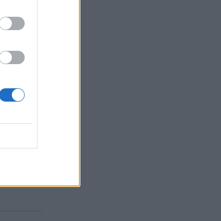
ουέλας
ετρελαϊκές
...