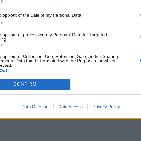
σαν να καθοδηγήσουν τη «μετάβαση» στη
In
έλα
o opt-out of the Sale of my Personal Data.
Μαδούρο και η σύζυγός του Σίλια Φλόρες, 69 ετών,
In
τηκαν χθες τη νύχτα έπειτα από αμερικανικούς
ούς στο...
to opt-out of processing my Personal Data for Targeted
ing.
 08:25
In
o opt-out of Collection, Use, Retention, Sale, and/or Sharing
ersonal Data that Is Unrelated with the Purposes for which it
lected.
Θα αναλάβουμε την κυβέρνηση της Βενεζ
Out
ια ασφαλή, σωστή μετάβαση
CONFIRM
νισε ότι οι ΗΠΑ θα στείλουν μεγάλες αμερικανικές π
στη Βενεζουέλα μετά τη σύλληψη του προέδρου Νικολάς
19:19
Data Deletion
Data Access
Privacy Policy