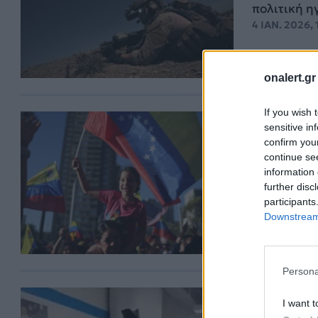
πολιτική η
4 ΙΑΝ. 2026, 
onalert.gr
If you wish 
Ο Μαδού
sensitive in
confirm you
Για περισσ
continue se
Βενεζουέλα
information 
ανώτερων..
further disc
4 ΙΑΝ. 2026,
participants
Downstream 
Persona
Ο Νικολ
I want t