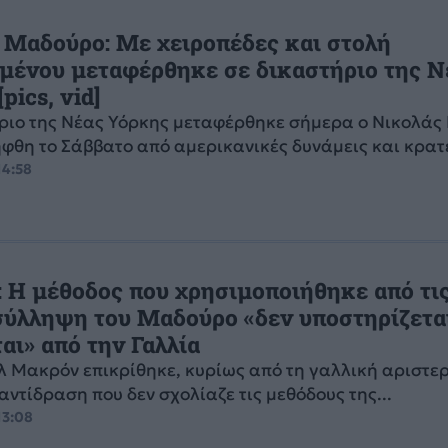
 Μαδούρο: Με χειροπέδες και στολή
μένου μεταφέρθηκε σε δικαστήριο της Ν
pics, vid]
ήριο της Νέας Υόρκης μεταφέρθηκε σήμερα ο Νικολάς
φθη το Σάββατο από αμερικανικές δυνάμεις και κρατεί
14:58
 Η μέθοδος που χρησιμοποιήθηκε από τ
 σύλληψη του Μαδούρο «δεν υποστηρίζετα
αι» από την Γαλλία
 Μακρόν επικρίθηκε, κυρίως από τη γαλλική αριστερ
αντίδραση που δεν σχολίαζε τις μεθόδους της...
13:08