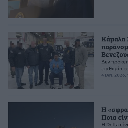
Κάμαλα 
παράνομ
Βενεζου
Δεν πρόκει
επιθυμία τ
4 ΙΑΝ. 2026, 
Η «σφρα
Ποια είν
Η Delta εί