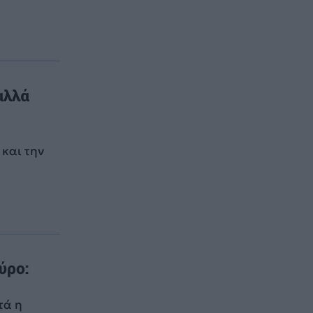
αλλά
 και την
ύρο:
τά η