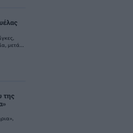
ουέλας
ίγκες,
α, μετά...
υ της
α»
ήρια»,