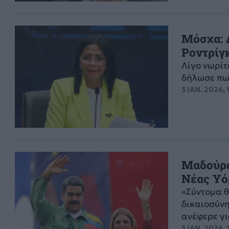
Μόσχα: 
Ροντρίγ
Λίγο νωρίτ
δήλωσε πως
3 ΙΑΝ. 2026, 
Μαδούρο
Νέας Υό
«Σύντομα θ
δικαιοσύνη
ανέφερε για
3 ΙΑΝ. 2026, 