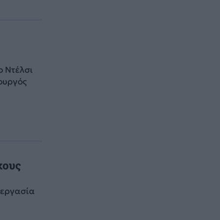
ο Ντέλσι
ουργός
χους
νεργασία