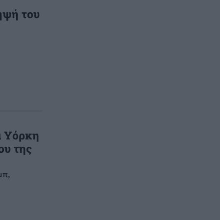
ηψή του
α Υόρκη
ου της
μπ,