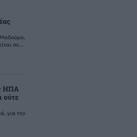
έας
 Μαδούρο,
ται σε...
ις ΗΠΑ
ι ούτε
ά, για την