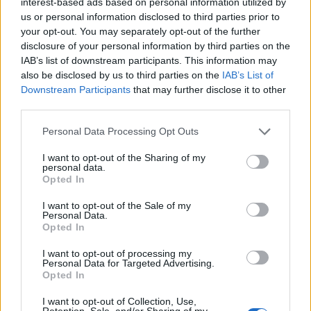
interest-based ads based on personal information utilized by
us or personal information disclosed to third parties prior to
your opt-out. You may separately opt-out of the further
disclosure of your personal information by third parties on the
IAB’s list of downstream participants. This information may
also be disclosed by us to third parties on the
IAB’s List of
Downstream Participants
that may further disclose it to other
third parties.
Τουρκία: «Ισόβιος» Πρόεδρος ο
Ερντογάν; Αυτό θέλει ο Μπαχτσελί με
Personal Data Processing Opt Outs
συνταγματική αναθεώρηση
I want to opt-out of the Sharing of my
Μετά την επανεκλογή του πέρυσι, ο Ερντογάν
personal data.
Opted In
υπηρετεί την τελευταία θητεία του ως προέδρου,
σύμφωνα με το Σύνταγμα, εφόσον το...
I want to opt-out of the Sale of my
5 ΝΟΕ. 2024, 13:50
Personal Data.
Opted In
I want to opt-out of processing my
Personal Data for Targeted Advertising.
Opted In
I want to opt-out of Collection, Use,
Retention, Sale, and/or Sharing of my