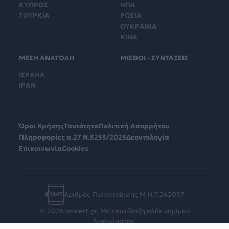
ΚΥΠΡΟΣ
ΗΠΑ
ΤΟΥΡΚΙΑ
ΡΩΣΙΑ
ΟΥΚΡΑΝΙΑ
ΚΙΝΑ
ΜΕΣΗ ΑΝΑΤΟΛΗ
ΜΙΣΘΟΙ - ΣΥΝΤΑΞΕΙΣ
ΙΣΡΑΗΛ
ΙΡΑΝ
Όροι Χρήσης
Ταυτότητα
Πολιτική Απορρήτου
Πληροφορίες α.27 Ν.5253/2025
Δεοντολογία
Επικοινωνία
Cookies
Αριθμός Πιστοποίησης Μ.Η.Τ.242057
© 2026 onalert.gr. Με επιφύλαξη κάθε νομίμου
δικαιώματος.