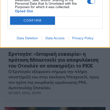
Personal Data that Is Unrelated with the
Purposes for which it was collected.
Opted Out
CONFIRM
Data Deletion
Data Access
Privacy Policy
Ερντογάν: «Ιστορική ευκαιρία» η
πρόταση Μπαχτσελί για αποφυλάκιση
του Οτσαλάν αν αποκηρύξει το PKK
Ο Ερντογάν εξέφρασε σήμερα την πλήρη
υποστήριξή του στην έκκληση Μπαχτσελί, προς
τον ηγέτη της κουρδικής οργάνωσης ΡΚΚ,
Αμπντουλάχ Οτσαλάν.
30 ΟΚΤ. 2024, 20:50