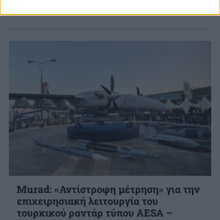
130J II.
31 ΙΑΝ. 2024, 16:58
Murad: «Αντίστροφη μέτρηση» για την
επιχειρησιακή λειτουργία του
τουρκικού ραντάρ τύπου AESA –