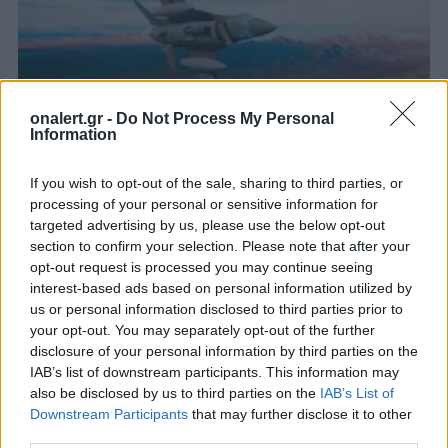
onalert.gr -
Do Not Process My Personal
Information
If you wish to opt-out of the sale, sharing to third parties, or
MURAD: Τουρκικό F-16 πέταξε για
processing of your personal or sensitive information for
πρώτη φορά με το εγχώρια
targeted advertising by us, please use the below opt-out
κατασκευασμένο ραντάρ τύπου AESA
section to confirm your selection. Please note that after your
[vid]
opt-out request is processed you may continue seeing
interest-based ads based on personal information utilized by
Μαχητικό αεροσκάφος F-16 Ozgur της τουρκικής
us or personal information disclosed to third parties prior to
ΠΑ πραγματοποίησε την πρώτη του πτήση με το
your opt-out. You may separately opt-out of the further
εγχώρια κατασκευασμένο ραντάρ τύπου AESA,
disclosure of your personal information by third parties on the
MURAD.
IAB’s list of downstream participants. This information may
26 ΜΑΡ. 2024, 16:18
also be disclosed by us to third parties on the
IAB’s List of
Downstream Participants
that may further disclose it to other
third parties.