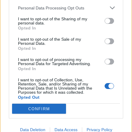
Personal Data Processing Opt Outs
I want to opt-out of the Sharing of my
personal data.
Opted In
I want to opt-out of the Sale of my
Personal Data.
Opted In
I want to opt-out of processing my
Personal Data for Targeted Advertising.
Opted In
I want to opt-out of Collection, Use,
AC-130J: Οι Ειδικές Δυνάμεις των
Retention, Sale, and/or Sharing of my
Personal Data that Is Unrelated with the
ΗΠΑ θέλουν να αντικαταστήσουν το
Purposes for which it was collected.
Opted Out
ραντάρ AN/APG-241 με προηγμένα
AESA
CONFIRM
Η Διοίκηση Ειδικών Επιχειρήσεων των ΗΠΑ
(SOCOM) θέλει να αναβαθμίσει τα ραντάρ στα
αεροσκάφη AC-130J «Ghostrider» και τα MC-
Data Deletion
Data Access
Privacy Policy