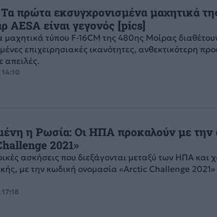
 Τα πρώτα εκσυγχρονισμένα μαχητικά τ
ρ AESA είναι γεγονός [pics]
έα μαχητικά τύπου F-16CM της 480ης Μοίρας διαθέτου
ένες επιχειρησιακές ικανότητες, ανθεκτικότερη πρ
ε απειλές.
 14:10
μένη η Ρωσία: Οι ΗΠΑ προκαλούν με την
Challenge 2021»
ικές ασκήσεις που διεξάγονται μεταξύ των ΗΠΑ και 
κής, με την κωδική ονομασία «Arctic Challenge 2021»
 17:18