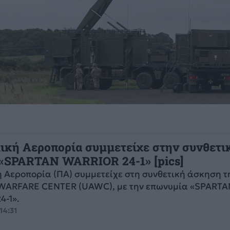
ική Αεροπορία συμμετείχε στην συνθετι
«SPARTAN WARRIOR 24-1» [pics]
 Αεροπορία (ΠΑ) συμμετείχε στη συνθετική άσκηση 
WARFARE CENTER (UAWC), με την επωνυμία «SPARTA
4-1».
14:31