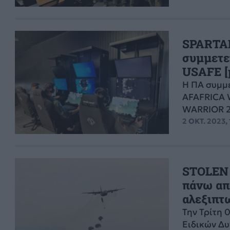
SPARTAN
συμμετε
USAFE [p
Η ΠΑ συμμε
AFAFRICA 
WARRIOR 2
2 ΟΚΤ. 2023,
STOLEN 
πάνω απ
αλεξιπτω
Την Τρίτη 
Ειδικών Δυ