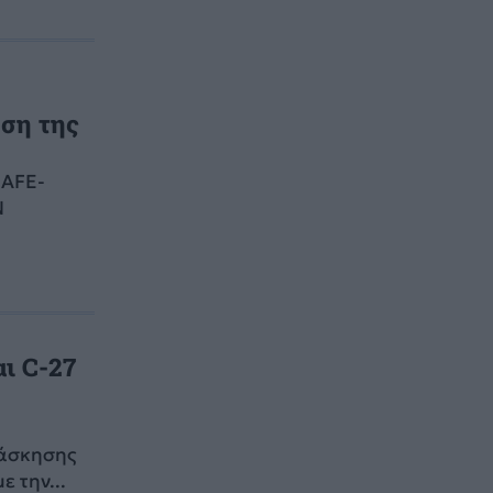
α
ηση της
SAFE-
N
ι C-27
 άσκησης
 την...