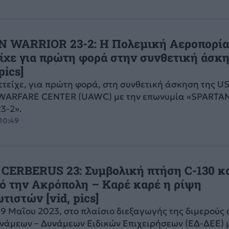
 WARRIOR 23-2: Η Πολεμική Αεροπορί
ίχε για πρώτη φορά στην συνθετική άσκ
ics]
τείχε, για πρώτη φορά, στη συνθετική άσκηση της U
WARFARE CENTER (UAWC) με την επωνυμία «SPARTA
3-2».
 10:49
CERBERUS 23: Συμβολική πτήση C-130 κα
ό την Ακρόπολη – Καρέ καρέ η ρίψη
τιστών [vid, pics]
09 Μαΐου 2023, στο πλαίσιο διεξαγωγής της διμερούς
νάμεων – Δυνάμεων Ειδικών Επιχειρήσεων (ΕΔ-ΔΕΕ) με