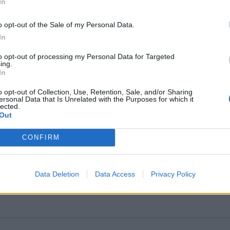
θμεύουν στη Λάρισα – Το ελληνικό ενδι
In
ε ανακοίνωση που εξέδωσε σήμερα το ΓΕΕΘΑ, το Σάββ
o opt-out of the Sale of my Personal Data.
 2022 μεταστάθμευσαν στην Αεροπορική Βάση Λάρισα
In
, 10:17
to opt-out of processing my Personal Data for Targeted
ing.
In
o opt-out of Collection, Use, Retention, Sale, and/or Sharing
ersonal Data that Is Unrelated with the Purposes for which it
lected.
Ολοκληρώθηκε η συνεκπαίδευση ελληνικ
Out
κανικά C-130J [pics]
CONFIRM
υση πραγματοποιήθηκε από τις 30 Οκτωβρίου ως τις
στο πλαίσιο της στρατιωτικής συνεργασίας Ελλάδας 
κε από...
Data Deletion
Data Access
Privacy Policy
 15:39