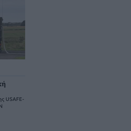
κή
της USAFE-
N