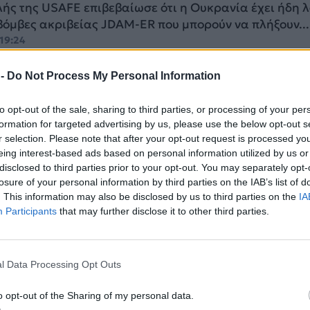
ής της USAFE επιβεβαίωσε ότι η Ουκρανία έχει ήδη λ
βόμβες ακριβείας JDAM-ER που μπορούν να πλήξουν...
 19:24
 -
Do Not Process My Personal Information
to opt-out of the sale, sharing to third parties, or processing of your per
Yποδέχθηκε την Υφυπουργό Άμυνας των
formation for targeted advertising by us, please use the below opt-out s
η σε Αλεξανδρούπολη και Λάρισα μαζί με
r selection. Please note that after your opt-out request is processed y
eing interest-based ads based on personal information utilized by us or
ics]
disclosed to third parties prior to your opt-out. You may separately opt-
εία του υπουργείου Άμυνας των ΗΠΑ με επικεφαλής 
losure of your personal information by third parties on the IAB’s list of
 Άμυνας υποδέχθηκαν σε Αλεξανδρούπολη και Λάρισ
. This information may also be disclosed by us to third parties on the
IA
ο...
Participants
that may further disclose it to other third parties.
, 20:51
l Data Processing Opt Outs
aper: Οκτώ πανίσχυρα UAV της USAFE
o opt-out of the Sharing of my personal data.