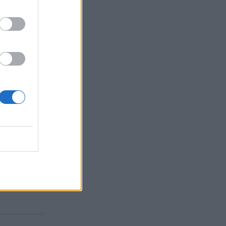
αφέρον
ατο 12
ς 8 UAV...
ών F-16
 6
και ΗΠΑ,