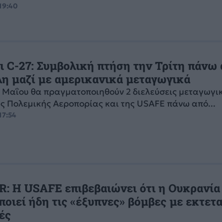
 19:40
ι C-27: Συμβολική πτήση την Τρίτη πάνω 
η μαζί με αμερικανικά μεταγωγικά
9 Μαΐου θα πραγματοποιηθούν 2 διελεύσεις μεταγωγι
ης Πολεμικής Αεροπορίας και της USAFE πάνω από...
17:54
: Η USAFE επιβεβαιώνει ότι η Ουκρανία
ποιεί ήδη τις «έξυπνες» βόμβες με εκτετ
ές