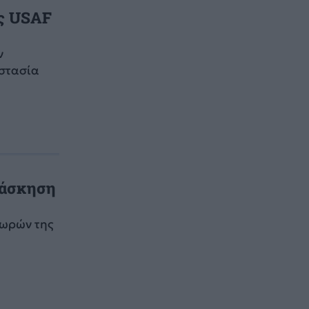
ης USAF
ν
οστασία
 άσκηση
χωρών της