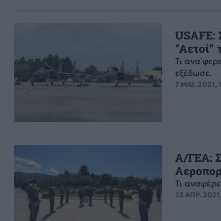
USAFE: 
“Αετοί” 
Τι ανα΄φερ
εξέδωσε.
7 ΜΑΙ. 2021, 
Α/ΓΕΑ: 
Αεροπορ
Τι αναφέρε
23 ΑΠΡ. 2021,