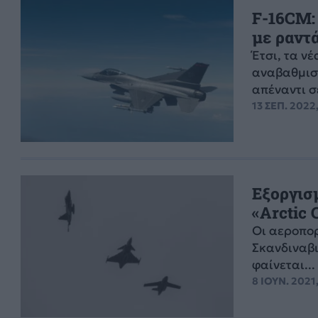
F-16CM:
με ραντά
Έτσι, τα ν
αναβαθμισμ
απέναντι σ
13 ΣΕΠ. 2022,
Εξοργισ
«Arctic 
Οι αεροπορ
Σκανδιναβι
φαίνεται...
8 ΙΟΥΝ. 2021,