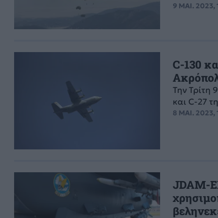
9 ΜΑΙ. 2023,
C-130 κα
Ακρόπολ
Την Τρίτη 
και C-27 τ
8 ΜΑΙ. 2023, 
JDAM-ER
χρησιμο
βεληνεκ