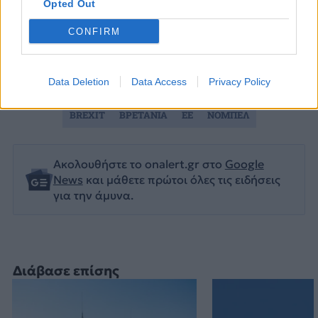
Opted Out
CONFIRM
Data Deletion
Data Access
Privacy Policy
BREXIT
ΒΡΕΤΑΝΙΑ
ΕΕ
ΝΟΜΠΕΛ
Ακολουθήστε το onalert.gr στο
Google
News
και μάθετε πρώτοι όλες τις ειδήσεις
για την άμυνα.
Διάβασε επίσης