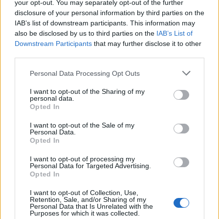
your opt-out. You may separately opt-out of the further
οποιοδήποτε ζήτημα ρευστότητας. Μαζί με την
disclosure of your personal information by third parties on the
Τράπεζα της Αγγλίας, η ΕΚΤ θα βρίσκεται σε
IAB’s list of downstream participants. This information may
ετοιμότητα για την περίπτωση που ο τραπεζικός
also be disclosed by us to third parties on the
IAB’s List of
τομέας αντιμετωπίσει χρηματοδοτική κρίση.
Downstream Participants
that may further disclose it to other
third parties.
“Πέρα από την παροχή ρευστότητας, τόσο η Τράπεζα
της Αγγλίας όσο και η ΕΚΤ θα μπορούσαν να
Personal Data Processing Opt Outs
μειώσουν τα επιτόκια”, λένε ακόμη οι αναλυτές της
I want to opt-out of the Sharing of my
Jefferies.
personal data.
Opted In
πηγή: The Guardian
I want to opt-out of the Sale of my
Personal Data.
ΔΙΑΦΗΜΙΣΗ
Opted In
I want to opt-out of processing my
Personal Data for Targeted Advertising.
Opted In
I want to opt-out of Collection, Use,
Retention, Sale, and/or Sharing of my
Personal Data that Is Unrelated with the
Purposes for which it was collected.