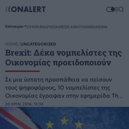
Επίκαιρα
ΟΥΚΡΑΝΙΑ
ΡΩΣΙΑ
ΜΕΣΗ ΑΝΑΤΟΛΗ
ΗΠΑ
ΚΙΝΑ
HOME
UNCATEGORIZED
Brexit: Δέκα νομπελίστες της
Οικονομίας προειδοποιούν
Σε μια ύστατη προσπάθεια να πείσουν
τους ψηφοφόρους, 10 νομπελίστες της
Οικονομίας έγραψαν στην εφημερίδα The
Guardian για να προειδοποιήσουν για τις
20 ΙΟΥΝ. 2016, 15:38
επιπτώσεις.