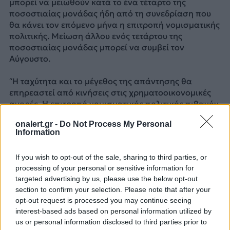
μπορεί να μειωθούν κατά το ένα τέταρτο της
ποσοστιαίας μονάδας ήδη από τη συνεδρίαση που
θα κάνει τον επόμενο μήνα η επιτροπή νομισματικής
πολιτικής. Μείωση άλλου ενός τετάρτου της
ποσοστιαίας μονάδας μπορεί να συμβεί τον
Αύγουστο.
“Η ταχύτητα και το μέγεθος της απάντησης θα
επηρεαστεί από κινήσεις στις χρηματοοικονομικές
αγορές. Η επιτροπή νομισματικής πολιτικής πιθανόν
να θεωρήσει πως η εξασθένηση του νομίσματος
onalert.gr -
Do Not Process My Personal
αντανακλά ασθενέστερες προσδοκιες ανάπτυξης”,
Information
λένε αναλυτές της JP Morgan.
“Η απουσία ρευστότητας στην αγορά σημαίνει ότι
If you wish to opt-out of the sale, sharing to third parties, or
μπορεί να δούμε απότομες κινήσεις στις τιμές και
processing of your personal or sensitive information for
αυξημένη αστάθεια τις ώρες μετά την ανακοίνωση”
targeted advertising by us, please use the below opt-out
των αποτελεσμάτων του δημοψηφίσματος, λένε
section to confirm your selection. Please note that after your
αναλυτές στην Jefferies. Επισημαίνουν ότι η
opt-out request is processed you may continue seeing
Ευρωπαϊκή Κεντρική Τράπεζα έχει προγραμματίσει
interest-based ads based on personal information utilized by
να κάνει ένεση μετρητών στις αγορές στις 10:30 π.μ.
us or personal information disclosed to third parties prior to
της 24ης Ιουνίου για να βοηθήσει να αποσοβηθεί