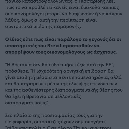
πανικό καταστροφολογώντας, ο Πισσαρίδης λέει
πως το να προβλέπει κανείς είναι δύσκολο και πως
οι οικονομολόγοι μπορεί να διαφωνούν ή να κάνουν
λάθος, όμως σ’ αυτή την περίπτωση είναι
συντριπτικά υπέρ της παραμονής.
Ο ίδιος είπε πως είναι παράλογο το γεγονός ότι οι
υποστηρικτές του Brexit προσπαθούν να
απορρίψουν τους οικονομολόγους ως άσχετους.
“Η Βρετανία δεν θα ευδοκιμήσει έξω από την ΕΕ”,
πρόσθεσε. “Η ισχυρότερη αρνητική επίδραση θα
γίνει αισθητή μέσα στα πέντε επόμενα χρόνια, αλλά
και θα παραμείνει μέσω της έλλειψης επενδύσεων
και της ασθενέστερης διαπραγματευτικής θέσης που
θα έχει η Βρετανία σε μελλοντικές
διαπραγματεύσεις”.
Στο πλαίσιο της προετοιμασίας τους για την
ψηφοφορία, οι τράπεζες έχουν δημιουργήσει
“αίθουσες πολέμου” σε όλο το Σίτι και ανώτεροι