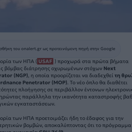
θήκη του onalert.gr ως προτεινόμενη πηγή στην Google
ορία των ΗΠΑ (
USAF
) προχωρά στα πρώτα βήματα
ας βόμβας διάτρησης οχυρωμένων στόχων
Next
rator (NGP)
, η οποία προορίζεται να διαδεχθεί
τη θρυ
rdnance Penetrator (MOP)
. Το νέο όπλο θα διαθέτει
τότητες πλοήγησης σε περιβάλλον έντονων ηλεκτρονι
ηρώντας παράλληλα την ικανότητα καταστροφής βα
γικών εγκαταστάσεων.
ορία των ΗΠΑ προετοιμάζει ήδη το έδαφος για την
ατρητικών βομβών, αποκαλύπτοντας ότι το πρόγραμμ