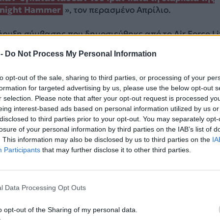
dnight Hammer
», τον περασμένο Απρίλιο.
ρυξη σύμβασης που δημοσιεύθηκε από το Air Force Li
 Center (AFLCMC), η υπηρεσία επιδιώκει τη σύναψη
 -
Do Not Process My Personal Information
Q (Indefinite Delivery, Indefinite Quantity) για την
των φάσεων ανάπτυξης του νέου όπλου, από την έρ
to opt-out of the sale, sharing to third parties, or processing of your per
έως την παραγωγή και την επιχειρησιακή ενσωμάτωση
formation for targeted advertising by us, please use the below opt-out s
r selection. Please note that after your opt-out request is processed y
στο σχετικό έγγραφο, οι ενδιαφερόμενοι ανάδοχοι θα
eing interest-based ads based on personal information utilized by us or
ουν ότι διαθέτουν την τεχνογνωσία για τον
σχεδιασμό
disclosed to third parties prior to your opt-out. You may separately opt-
κιμές
και την
ενσωμάτωση κρίσιμων υποσυστημάτω
losure of your personal information by third parties on the IAB’s list of
ν
ανάπτυξη
, την
επιχειρησιακή απόδοση
και τη
. This information may also be disclosed by us to third parties on the
IA
Participants
that may further disclose it to other third parties.
BU-76/B.
ΔΙΑΦΗΜΙΣΗ
l Data Processing Opt Outs
o opt-out of the Sharing of my personal data.