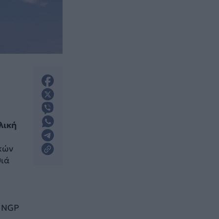
λική
κών
θιά
α NGP