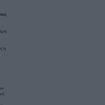
τος
όμη
ς η
ων
υ).