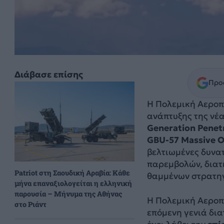
Διάβασε επίσης
Προσ
Η Πολεμική Αεροπ
ανάπτυξης της νέ
Generation Penet
GBU-57 Massive O
βελτιωμένες δυνα
παρεμβολών, διατ
Patriot στη Σαουδική Αραβία: Κάθε
θαμμένων στρατη
μήνα επαναξιολογείται η ελληνική
παρουσία – Μήνυμα της Αθήνας
Η Πολεμική Αεροπ
στο Ριάντ
επόμενη γενιά δι