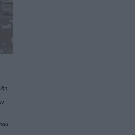
υξη
ον
που