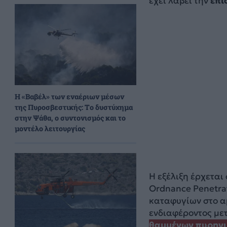
έχει λάβει την
επί
H «Βαβέλ» των εναέριων μέσων
της Πυροσβεστικής: Το δυστύχημα
στην Ψάθα, ο συντονισμός και το
μοντέλο λειτουργίας
Η εξέλιξη έρχεται
Ordnance Penetra
καταφυγίων στο αμ
ενδιαφέροντος με
θαμμένων πυρηνικ