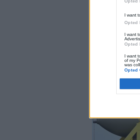
Opted 
I want t
Opted 
I want 
Advertis
Opted 
I want t
of my P
was col
Opted 