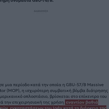
σημη ονομασία GBU-76/B.
ΔΙΑΦΗΜΙΣΗ
 σε μια περίοδο κατά την οποία η GBU-57/B Massive
tor (MOP), η ισχυρότερη συμβατική βόμβα διάτρησης
ερικανικό οπλοστάσιο, βρίσκεται στο επίκεντρο του
τά την επιχειρησιακή της χρήση
εναντίον βαθιά
ών εγκαταστάσεων του Ιράν κατά τη διάρκεια της