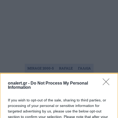
MIRAGE 2000-5
RAFALE
ΓΑΛΛΙΑ
ΜΑΧΗΤΙΚΑ ΑΕΡΟΣΚΑΦΗ
ΟΥΚΡΑΝΙΑ
onalert.gr -
Do Not Process My Personal
Information
Ακολουθήστε το onalert.gr στο
Google
If you wish to opt-out of the sale, sharing to third parties, or
News
και μάθετε πρώτοι όλες τις ειδήσεις
processing of your personal or sensitive information for
για την άμυνα.
targeted advertising by us, please use the below opt-out
section to confirm your selection. Please note that after your