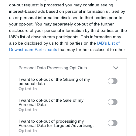
opt-out request is processed you may continue seeing
interest-based ads based on personal information utilized by
us or personal information disclosed to third parties prior to
Διάβασε επίσης
your opt-out. You may separately opt-out of the further
disclosure of your personal information by third parties on the
IAB’s list of downstream participants. This information may
also be disclosed by us to third parties on the
IAB’s List of
Downstream Participants
that may further disclose it to other
third parties.
Personal Data Processing Opt Outs
I want to opt-out of the Sharing of my
Patriot στη Σαουδική
Ιράν: Οι πέντε
personal data.
Opted In
Αραβία: Η στρατηγική της
όροι που θέτει
Αθήνας απέναντι στον
για να ανοίξει 
I want to opt-out of the Sale of my
«επιτήδειο ουδέτερο» –
του Ορμούζ
Personal Data.
Opted In
Συμμαχίες με Ισραήλ,
Ινδία και Εμιράτα
I want to opt-out of processing my
Personal Data for Targeted Advertising.
Opted In