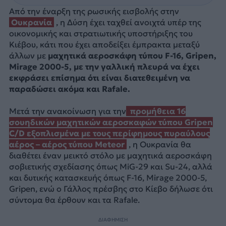
Από την έναρξη της ρωσικής εισβολής στην
Ουκρανία
, η Δύση έχει ταχθεί ανοιχτά υπέρ της
οικονομικής και στρατιωτικής υποστήριξης του
Κιέβου, κάτι που έχει αποδείξει έμπρακτα μεταξύ
άλλων με
μαχητικά αεροσκάφη τύπου F-16, Gripen,
Mirage 2000-5, με την γαλλική πλευρά να έχει
εκφράσει επίσημα ότι είναι διατεθειμένη να
παραδώσει ακόμα και Rafale.
Μετά την ανακοίνωση για την
προμήθεια 16
σουηδικών μαχητικών αεροσκαφών τύπου Gripen
C/D εξοπλισμένα με τους περίφημους πυραύλους
αέρος – αέρος τύπου Meteor
, η Ουκρανία θα
διαθέτει έναν μεικτό στόλο με μαχητικά αεροσκάφη
σοβιετικής σχεδίασης όπως MiG-29 και Su-24, αλλά
και δυτικής κατασκευής όπως F-16, Mirage 2000-5,
Gripen, ενώ ο Γάλλος πρέσβης στο Κίεβο δήλωσε ότι
σύντομα θα έρθουν και τα Rafale.
ΔΙΑΦΗΜΙΣΗ