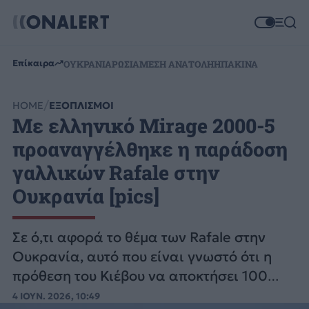
Επίκαιρα
ΟΥΚΡΑΝΙΑ
ΡΩΣΙΑ
ΜΕΣΗ ΑΝΑΤΟΛΗ
ΗΠΑ
ΚΙΝΑ
HOME
ΕΞΟΠΛΙΣΜΟΙ
Με ελληνικό Mirage 2000-5
προαναγγέλθηκε η παράδοση
γαλλικών Rafale στην
Ουκρανία [pics]
Σε ό,τι αφορά το θέμα των Rafale στην
Ουκρανία, αυτό που είναι γνωστό ότι η
πρόθεση του Κιέβου να αποκτήσει 100
γαλλικές «ριπές ανέμου».
4 ΙΟΥΝ. 2026, 10:49