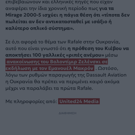
επιβεβαιώνουν και ελληνικές πηγές που είχαν
αναφέρει την ίδια χρονική περίοδο πως
για τα
Mirage 2000-5 ισχύει η πάγια θέση ότι «τίποτα δεν
πωλείται αν δεν αντικατασταθεί με ισάξιο ή
καλύτερο οπλικό σύστημα».
Σε ό,τι αφορά το θέμα των Rafale στην Ουκρανία,
αυτό που είναι γνωστό ότι
η πρόθεση του Κιέβου να
αποκτήσει 100 γαλλικές «ριπές ανέμου»
μέσω
ανακοίνωσης του Βολοντίμιρ Ζελένσκι σε
εκδήλωση με τον Εμανουέλ Μακρόν
. Ωστόσο,
λόγω των ρυθμών παραγωγής της Dassault Aviation
η Ουκρανία θα πρέπει να περιμένει καιρό ακόμα
μέχρι να παραλάβει τα πρώτα Rafale.
Με πληροφορίες από:
United24 Media
ΔΙΑΦΗΜΙΣΗ