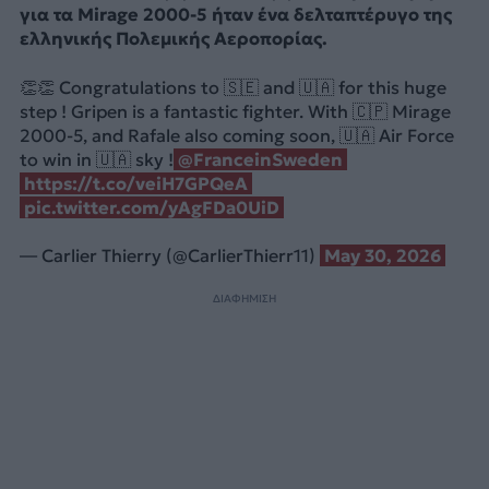
για τα Mirage 2000-5 ήταν ένα δελταπτέρυγο της
ελληνικής Πολεμικής Αεροπορίας.
👏👏 Congratulations to 🇸🇪 and 🇺🇦 for this huge
step ! Gripen is a fantastic fighter. With 🇨🇵 Mirage
2000-5, and Rafale also coming soon, 🇺🇦 Air Force
to win in 🇺🇦 sky !
@FranceinSweden
https://t.co/veiH7GPQeA
pic.twitter.com/yAgFDa0UiD
— Carlier Thierry (@CarlierThierr11)
May 30, 2026
ΔΙΑΦΗΜΙΣΗ