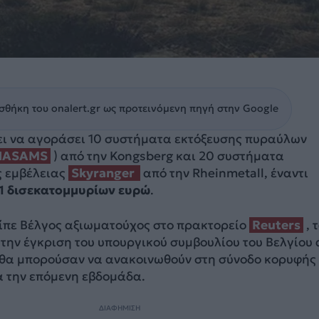
θήκη του onalert.gr ως προτεινόμενη πηγή στην Google
ζει να αγοράσει 10 συστήματα εκτόξευσης πυραύλων
NASAMS
) από την Kongsberg και 20 συστήματα
 εμβέλειας
Skyranger
από την Rheinmetall, έναντι
,1 δισεκατομμυρίων ευρώ
.
ίπε Βέλγος αξιωματούχος στο πρακτορείο
Reuters
, 
την έγκριση του υπουργικού συμβουλίου του Βελγίου
 θα μπορούσαν να ανακοινωθούν στη σύνοδο κορυφής
 την επόμενη εβδομάδα.
ΔΙΑΦΗΜΙΣΗ