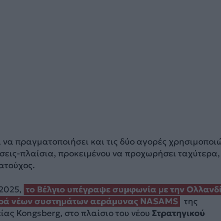
ι να πραγματοποιήσει και τις δύο αγορές χρησιμοποι
σεις-πλαίσια, προκειμένου να προχωρήσει ταχύτερα,
ατούχος.
 2025,
το
Βέλγιο
υπέγραψε συμφωνία με την Ολλανδ
γορά νέων συστημάτων αεράμυνας NASAMS
της
ίας Kongsberg, στο πλαίσιο του νέου
Στρατηγικού