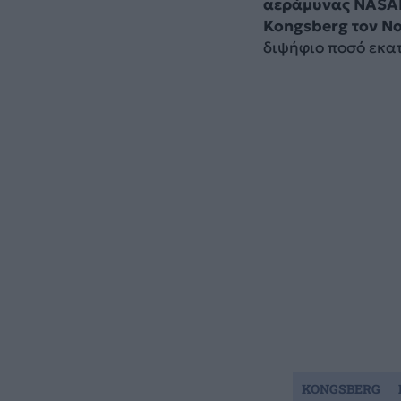
αεράμυνας NASAM
Kongsberg τον Νο
διψήφιο ποσό εκα
KONGSBERG