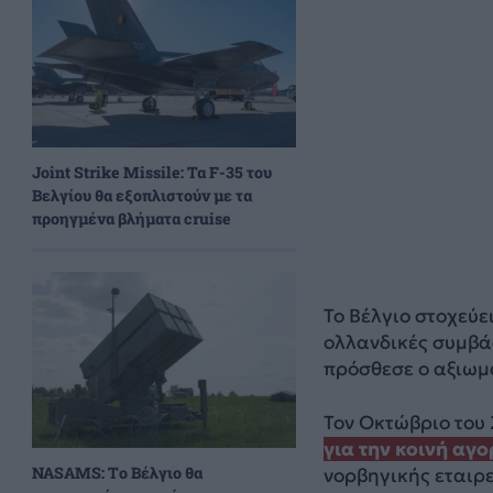
Joint Strike Missile: Τα F-35 του
Βελγίου θα εξοπλιστούν με τα
προηγμένα βλήματα cruise
Το Βέλγιο στοχεύε
ολλανδικές συμβά
πρόσθεσε ο αξιωμ
Τον Οκτώβριο του
για την κοινή α
NASAMS: Το Βέλγιο θα
νορβηγικής εταιρε