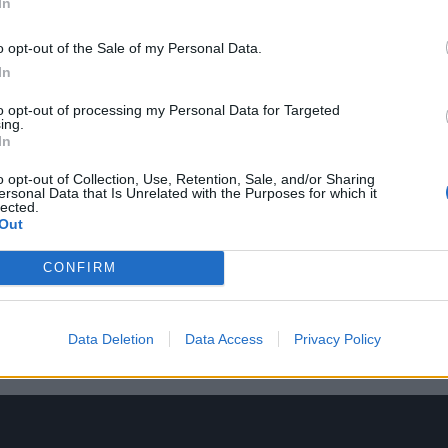
In
o opt-out of the Sale of my Personal Data.
 δηλώσει ότι
το σύστημα θα εγκατασταθεί στην Αμβ
In
ι το λιμάνι της πόλης από το 2027.
to opt-out of processing my Personal Data for Targeted
ing.
των NASAMS από τα Skyranger
In
o opt-out of Collection, Use, Retention, Sale, and/or Sharing
ριτο αμυντικό μέσο Janes, το Βέλγιο σχεδιάζει να
ersonal Data that Is Unrelated with the Purposes for which it
lected.
 συστήματα NASAMS με στατικά συστήματα αεράμυνα
Out
την Rheinmetall.
CONFIRM
εση BEDEX 2026, η Rheinmetall παρουσίασε μια ιδέα
ν NASAMS που αποτελούνταν από Skyranger 30 σε
μες, με
συστήματα ραντάρ πολλαπλών αποστολών
Data Deletion
Data Access
Privacy Policy
ster 200 (GM200)
.