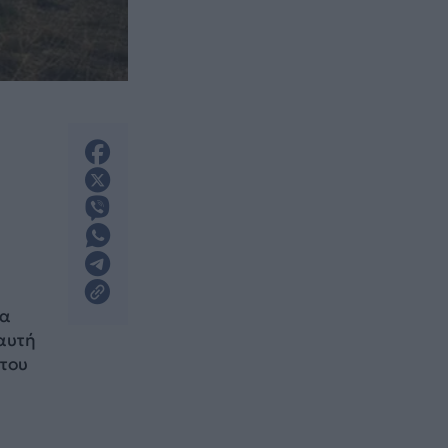
τα
 αυτή
 του