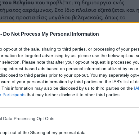
 του Βελγίου
που προβλέπει τη δημιουργία ενός
ήματος αεράμυνας. Στο ίδιο πλαίσιο εξετάζεται και 
ματος προστασίας μεγάλου βεληνεκούς, όπως το
ot.
 -
Do Not Process My Personal Information
αμβάνει την απόκτηση εννέα NASAMS (National Adv
sile System) για το Βέλγιο και
ενός για το Λουξεμβού
to opt-out of the sale, sharing to third parties, or processing of your per
formation for targeted advertising by us, please use the below opt-out s
ΔΙΑΦΗΜΙΣΗ
r selection. Please note that after your opt-out request is processed y
eing interest-based ads based on personal information utilized by us or
disclosed to third parties prior to your opt-out. You may separately opt-
losure of your personal information by third parties on the IAB’s list of
. This information may also be disclosed by us to third parties on the
IA
Participants
that may further disclose it to other third parties.
l Data Processing Opt Outs
o opt-out of the Sharing of my personal data.