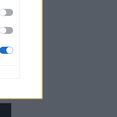
έρσα
ς
 για