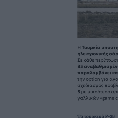
Η
Τουρκία υποστη
ηλεκτρονικής σά
Σε κάθε περίπτωσ
83 αναβαθμισμέν
παραλαμβάνει και
την option για αγ
σχεδιασμός προβλ
5
με μικρότερο αρ
γαλλικών «game c
Τα τουρκικά F-35