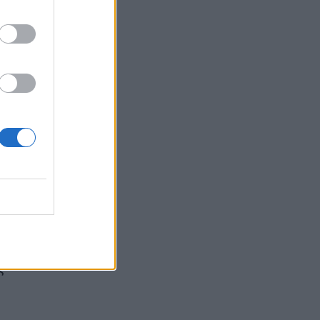
ριση
α»
υς
ς το
α F-
τικών
αγορά
ς