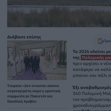
Διάβασε επίσης
Προσ
Το 2024 κλείνει μ
της
Πολεμικής μα
πριν αρχίσει ο νέ
κατάφερε να καλύ
μπαίνει και πάλι σ
Τουρκία: «Δεν στοχεύει κάποια
Έξι αναβαθμισμέν
συγκεκριμένη χώρα η αμυντική
340 Πολεμική Μο
συμφωνία με Πακιστάν και
τον προβληματισμό
Σαουδική Αραβία»
χρονοδιαγράμματ