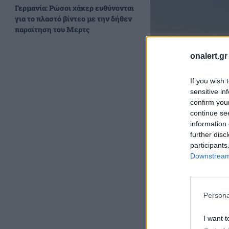
Γερμανία: Ρώσοι χάκερ ευθύνονται
για το πλαστό βίντεο με την δήθεν
παραίτηση του Μερτς
onalert.gr
If you wish 
sensitive in
confirm you
continue se
information 
further disc
participants
Downstream 
Persona
I want t