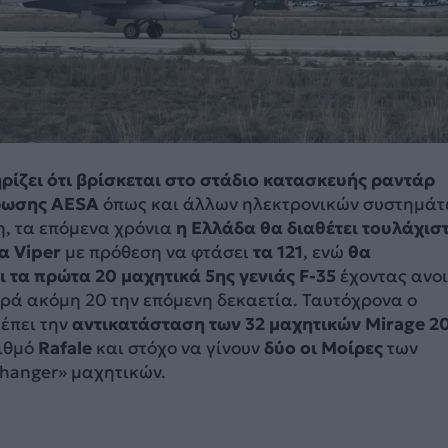
ρίζει ότι βρίσκεται στο στάδιο κατασκευής ραντάρ
ρωσης AESA
όπως και άλλων ηλεκτρονικών συστημάτ
η, τα επόμενα χρόνια
η Ελλάδα θα διαθέτει τουλάχισ
α Viper
με πρόθεση να φτάσει
τα 121
, ενώ
θα
 τα πρώτα 20 μαχητικά 5ης γενιάς F-35
έχοντας ανο
ορά ακόμη 20 την επόμενη δεκαετία. Ταυτόχρονα ο
έπει την
αντικατάσταση των 32 μαχητικών Mirage 2
ιθμό
Rafale
και στόχο να γίνουν
δύο οι Μοίρες
των
hanger» μαχητικών.