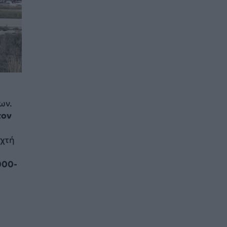
ων.
τον
ιχτή
000-