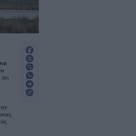
σιο
να
 ότι
την
οντας
τός