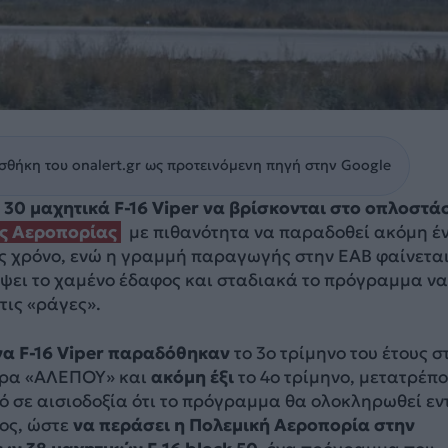
θήκη του onalert.gr ως προτεινόμενη πηγή στην Google
ε 30 μαχητικά F-16 Viper να βρίσκονται στο οπλοστά
ς Αεροπορίας
με πιθανότητα να παραδοθεί ακόμη έ
ος χρόνο, ενώ η γραμμή παραγωγής στην ΕΑΒ φαίνεται
ψει το χαμένο έδαφος και σταδιακά το πρόγραμμα να
τις «ράγες».
α F-16 Viper παραδόθηκαν
το 3ο τρίμηνο του έτους σ
ίρα «ΑΛΕΠΟΥ» και
ακόμη έξι
το 4ο τρίμηνο, μετατρέπ
 σε αισιοδοξία ότι το πρόγραμμα θα ολοκληρωθεί εν
ος, ώστε
να περάσει η Πολεμική Αεροπορία στην