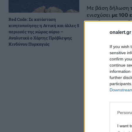
Με βάση δήλωση τ
ενισχύσει
με 100 ε
Red Code: Σε κατάσταση
που θα χρηματοδο
κινητοποίησης η Αττική και άλλες 5
Αυτή δε η σκέψη,
περιοχές της χώρας αύριο –
onalert.gr
του ιδίου, περί π
Αναλυτικά ο Χάρτης Πρόβλεψης
στρατιωτικοί.
Κινδύνου Πυρκαγιάς
If you wish 
sensitive in
confirm you
continue se
information 
further disc
participants
Downstream 
Persona
I want t