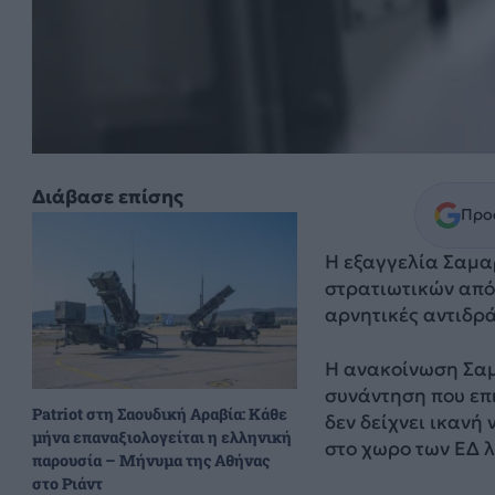
Διάβασε επίσης
Προσ
Η εξαγγελία Σαμα
στρατιωτικών από 
αρνητικές αντιδρά
Η ανακοίνωση Σαμ
συνάντηση που επι
Patriot στη Σαουδική Αραβία: Κάθε
δεν δείχνει ικανή
μήνα επαναξιολογείται η ελληνική
στο χωρο των ΕΔ 
παρουσία – Μήνυμα της Αθήνας
στο Ριάντ