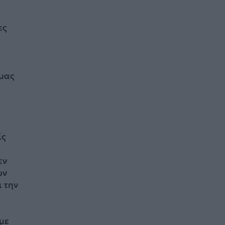
ες
 μας
ίς
εν
ων
ι την
 με