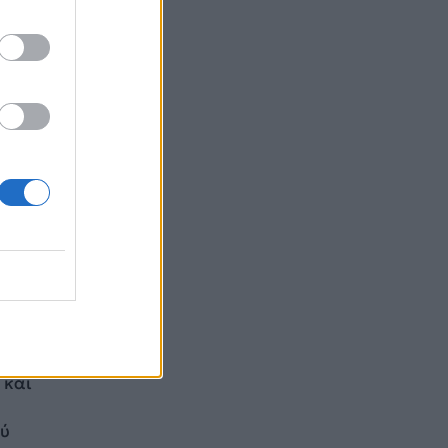
ς,
άρος
νές
 όταν
ν,
ία
ς
 και
ού