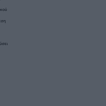
ακού
εση
ύσει