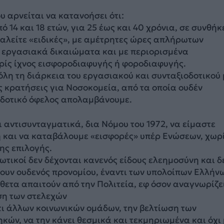
 αρνείται να κατανοήσει ότι:
 14 και 18 ετών, για 25 έως και 40 χρόνια, σε συνθήκ
αλείτε «ειδικές», με αμέτρητες ώρες απλήρωτων
 εργασιακά δικαιώματα και με περιορισμένα
ρίς ίχνος εισφοροδιαφυγής ή φοροδιαφυγής.
λη τη διάρκεια του εργασιακού και συνταξιοδοτικού
ς κρατήσεις για Νοσοκομεία, από τα οποία ουδέν
δοτικό όφελος απολαμβάνουμε.
 αντισυνταγματικά, δια Νόμου του 1972, να είμαστε
 και να καταβάλουμε «εισφορές» υπέρ Ενώσεων, χωρ
ης επιλογής.
ωτικοί δεν δέχονται κανενός είδους ελεημοσύνη και δ
ουν ουδενός προνομίου, έναντι των υπολοίπων Ελλήν
θετα απαιτούν από την Πολιτεία, εφ όσον αναγνωρίζε
ση των στελεχών
τι άλλων κοινωνικών ομάδων, την βελτίωση των
κών, να την κάνει θεσμικά και τεκμηριωμένα και όχι