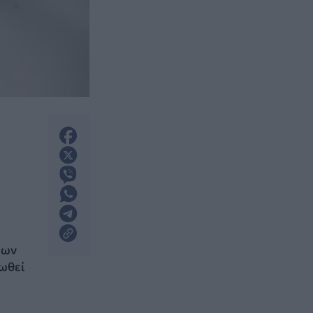
των
φωθεί