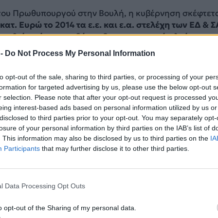
ου Πρωθυπουργού στην Βουλή, η κυβέρνηση σκέφτετα
κατ. Ευρώ το 2014 τα ε.ε. και ε.α. στελέχη των ΕΔ & Σ
τηθεί από το περιβόητο δημοσιονομικό πλεόνασμα
 προφανώς εντάσσεται στον κύκλο παλαιοτέρων δηλώ
 -
Do Not Process My Personal Information
ροσπάθειας επανόρθωσης των αδικιών που υπέστησαν 
to opt-out of the sale, sharing to third parties, or processing of your per
formation for targeted advertising by us, please use the below opt-out s
ΔΙΑΦΗΜΙΣΗ
r selection. Please note that after your opt-out request is processed y
eing interest-based ads based on personal information utilized by us or
disclosed to third parties prior to your opt-out. You may separately opt-
losure of your personal information by third parties on the IAB’s list of
. This information may also be disclosed by us to third parties on the
IA
Participants
that may further disclose it to other third parties.
l Data Processing Opt Outs
o opt-out of the Sharing of my personal data.