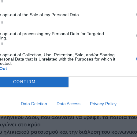
In
 όμως, που αντί να επανορθώνει ομολογημένες αδικίε
o opt-out of the Sale of my Personal Data.
ημα,
αποτελεί ύψιστη πρόκληση και προσβολή εις β
In
λλήνων στρατιωτικών, ανεξάρτητα εάν στις σημερι
to opt-out of processing my Personal Data for Targeted
όσθετο εισόδημα, όσο μικρό και να είναι, αποτελεί
ing.
α στους οικονομικά εξαθλιωμένους στρατιωτικούς.
In
o opt-out of Collection, Use, Retention, Sale, and/or Sharing
 είναι τίποτε άλλο εκτός από πρόκληση και προσβολή,
ersonal Data that Is Unrelated with the Purposes for which it
lected.
 κόμματα, είναι αποκλειστικά υπεύθυνα, μεταξύ άλλω
Out
ων αποθεματικών των Μετοχικών μας Ταμείων, τα οπο
CONFIRM
την κατάρρευση.
πλάσιων περικοπών από οποιαδήποτε άλλη εργασιακή
Data Deletion
Data Access
Privacy Policy
χι μόνο των συναδέλφων μας αλλά και γενικότερα τη
λληνικού λαού, που αδυνατεί να θρέψει τα παιδιά του
αγώνει στο κρύο.
υ ηλικιακού ρατσισμού και την διάλυση του κοινωνικ