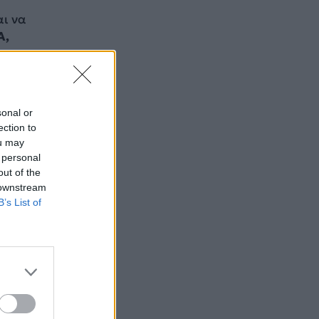
ι να
Α,
.
σεων
οι
sonal or
ection to
ou may
 personal
out of the
 downstream
B’s List of