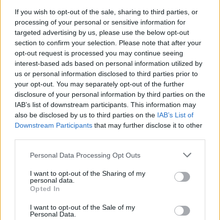
μορφές πρόσκαιρων και ύποπτων, χρονικά,
If you wish to opt-out of the sale, sharing to third parties, or
βοηθημάτων.
processing of your personal or sensitive information for
Οι Έλληνες στρατιωτικοί απαιτούν την αναγνώριση
targeted advertising by us, please use the below opt-out
του ειδικού εργασιακού καθεστώτος και συνθηκών,
section to confirm your selection. Please note that after your
υπό τα οποία εργάσθηκαν, της κατάφορης αδικίας
opt-out request is processed you may continue seeing
που υπέστησαν στους μισθούς και τις συντάξεις τους
interest-based ads based on personal information utilized by
και την άμεση άρση των αδικιών και των
us or personal information disclosed to third parties prior to
your opt-out. You may separately opt-out of the further
ρατσιστικών διακρίσεων που τους έχουν επιβληθεί.
disclosure of your personal information by third parties on the
Οι Έλληνες στρατιωτικοί απαιτούν, έστω και αυτή την
IAB’s list of downstream participants. This information may
ύστατη στιγμή, η κυβέρνηση να αναλάβει τις
also be disclosed by us to third parties on the
IAB’s List of
συνταγματικές της ευθύνες και να προστατεύσει την
Downstream Participants
that may further disclose it to other
αξιοπρέπεια ολόκληρου του Ελληνικού λαού που τα
third parties.
τέσσερα αυτά μνημονιακά χρόνια, την εκποίησε αντί
πινακίου φακής”.
Personal Data Processing Opt Outs
I want to opt-out of the Sharing of my
personal data.
Opted In
ΔΙΑΦΗΜΙΣΗ
I want to opt-out of the Sale of my
Personal Data.