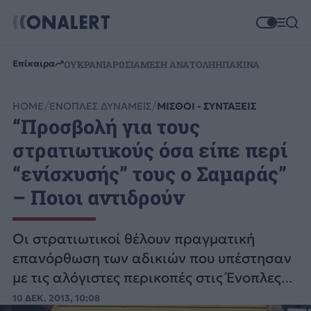
Επίκαιρα
ΟΥΚΡΑΝΙΑ
ΡΩΣΙΑ
ΜΕΣΗ ΑΝΑΤΟΛΗ
ΗΠΑ
ΚΙΝΑ
HOME
ΕΝΟΠΛΕΣ ΔΥΝΑΜΕΙΣ
ΜΙΣΘΟΙ - ΣΥΝΤΑΞΕΙΣ
“Προσβολή για τους
στρατιωτικούς όσα είπε περί
“ενίσχυσής” τους ο Σαμαράς”
– Ποιοι αντιδρούν
Οι στρατιωτικοί θέλουν πραγματική
επανόρθωση των αδικιών που υπέστησαν
με τις αλόγιστες περικοπές στις Ένοπλες
Δυνάμεις και όχι “βοήθημα”.
10 ΔΕΚ. 2013, 10:08