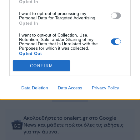
Opted In
I want to opt-out of processing my
Personal Data for Targeted Advertising.
Opted In
I want to opt-out of Collection, Use,
Retention, Sale, and/or Sharing of my
Personal Data that Is Unrelated with the
Purposes for which it was collected.
Opted Out
CONFIRM
ΑΝΕΑΔ
ΒΟΗΘΗΜΑ
ΠΕΡΙΚΟΠΕΣ
ΣΑΜΑΡΑΣ
Data Deletion
Data Access
Privacy Policy
ΣΤΡΑΤΙΩΤΙΚΟΙ
Ακολουθήστε το onalert.gr στο
Google
News
και μάθετε πρώτοι όλες τις ειδήσεις
για την άμυνα.